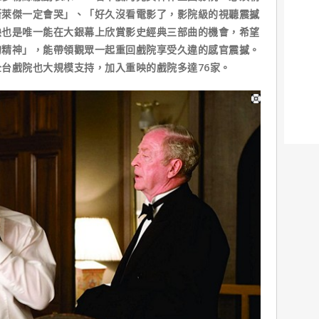
斯萊傑一定會哭」、「好久沒看電影了，影院級的視聽震撼
映也是唯一能在大銀幕上欣賞影史經典三部曲的機會，希望
的精神」，能帶領觀眾一起重回戲院享受久違的感官震撼。
台戲院也大規模支持，加入重映的戲院多達76家。