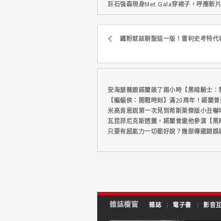
巨石強森現身Met Gala穿裙子，呼應
鐵粉就該朝聖這一版！雷利史考特代
安海瑟薇跟諾蘭談了兩小時【黑暗騎士：
【蝙蝠俠：開戰時刻】滿20周年！諾蘭
米高肯恩說第一次見到希斯萊傑版小丑嚇
瓦昆菲尼克斯透露，諾蘭曾邀他參演【黑
只要有超能力一切都好說？幾部傳遞錯誤
雜誌櫥窗
雜誌
|
電子書
|
影音