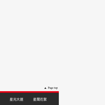
星光大道
星聞花絮