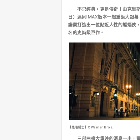
不只經典，更是傳奇！由克里斯多
日）連同IMAX版本一起重返大銀
諾蘭打造出一位貼近人性的蝙蝠俠，
名的史詩級巨作。
【黑暗騎士】©Warner Bros.
三部曲盛大重映的消息一出，眾多