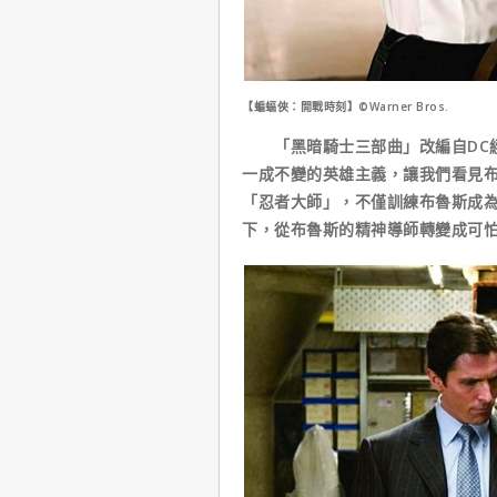
【蝙蝠俠：開戰時刻】©Warner Bros.
「黑暗騎士三部曲」改編自DC經
一成不變的英雄主義，讓我們看見
「忍者大師」，不僅訓練布魯斯成
下，從布魯斯的精神導師轉變成可