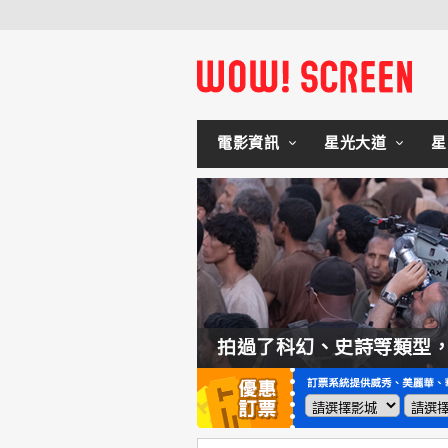
電影資訊
星光大道
星
如何交棒蜘蛛人？湯姆霍蘭：「我們有一個完整的計畫。」
拍過了科幻、史詩等類型