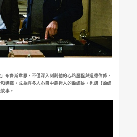
布魯斯韋恩，不僅深入刻劃他的心路歷程與道德信條，
盾和選擇，成為許多人心目中最迷人的蝙蝠俠，也讓【蝙蝠
源故事。