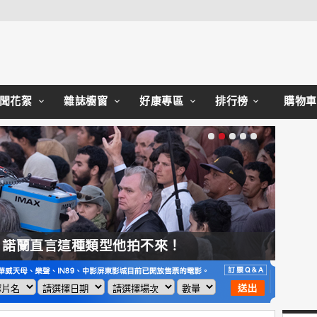
Close
聞花絮
雜誌櫥窗
好康專區
排行榜
購物車
，諾蘭直言這種類型他拍不來！