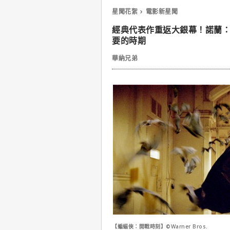
星聞花絮
電影新星聞
經典代表作重返大銀幕！諾蘭
要的時期
華納兄弟
【蝙蝠俠：開戰時刻】©Warner Bros.