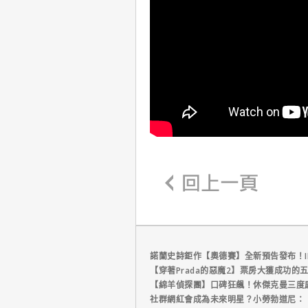
諾蘭史詩鉅作【奧德賽】全新預告發布！I
【穿著Prada的惡魔2】票房大獲成功的
【綿羊偵探團】口碑狂飆！休傑克曼三度
社群網紅會成為未來明星？小勞勃道尼：