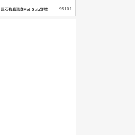
98101
巨石強森現身Met Gala穿裙
子...