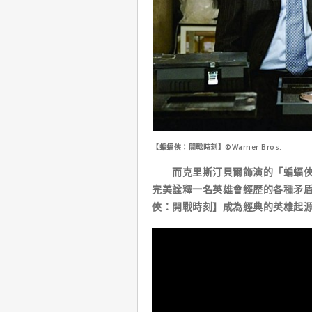
【蝙蝠俠：開戰時刻】©Warner Bros.
而克里斯汀貝爾飾演的「蝙蝠俠」
完美詮釋一名英雄會經歷的各種矛
俠：開戰時刻】成為經典的英雄起