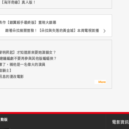
新片【海洋奇緣】真人版！
表作【銀翼殺手最終版】重現大銀幕
跟著朵拉展開冒險！【朵拉與失落的黃金城】本周電視首播
黎明昇起】才知道原來要她演貓女？
曾建議編劇不要再參與其他版蝙蝠俠？
壞了，稱他是一名偉大的演員
暗騎士】
訊息的漫改電影
互動版
電影資訊