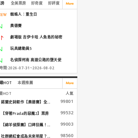
票房
全美票房
好奇度
好評度
蜘蛛人：重生日
奧德賽
劇場版 吉伊卡哇 人魚島的秘密
玩具總動員5
名偵探柯南 高速公路的墮天使
間:2026-07-31~2026-08-02
最HOT
本週推薦
最HOT
人氣
99801
諾蘭史詩鉅作【奧德賽】全...
99532
【穿著Prada的惡魔2】票房
大...
99003
【綿羊偵探團】口碑狂飆！...
98560
社群網紅會成為未來明星？...