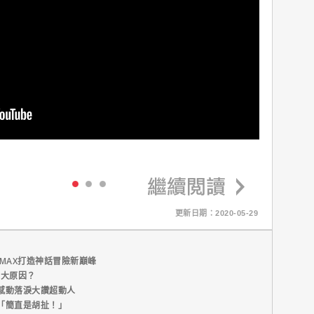
更新日期：2020-05-29
MAX打造神話冒險新巔峰
五大原因？
感動落淚大讚超動人
「簡直是胡扯！」