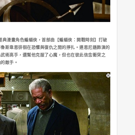
典漫畫角色蝙蝠俠，首部曲【蝙蝠俠：開戰時刻】打破
布魯斯韋恩徘徊在恐懼與復仇之間的掙扎。連恩尼遜飾演的
為武術高手，還幫他克服了心魔，但也在彼此信念衝突之
怕的敵手。