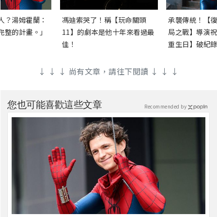
人？湯姆霍蘭：
馮迪索哭了！稱【玩命關頭
承襲傳統！【復
完整的計畫。」
11】的劇本是他十年來看過最
局之戰】導演祝
佳！
重生日】破紀錄
↓ ↓ ↓ 尚有文章，請往下閱讀 ↓ ↓ ↓
您也可能喜歡這些文章
Recommended by