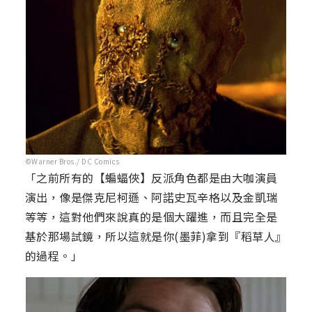
©Warner Bros./ DC Comics
「之前所有的【蝙蝠俠】反派角色都是由大咖演員
演出，像是傑克尼柯遜、阿諾史瓦辛格以及金凱瑞
等等，這對他們來說真的是個大躍進，而且完全是
基於那場試鏡，所以這就是你(墨菲)拿到『稻草人』
的過程。」