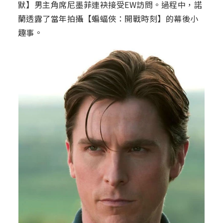
默】男主角席尼墨菲連袂接受EW訪問。過程中，諾
蘭透露了當年拍攝【蝙蝠俠：開戰時刻】的幕後小
趣事。