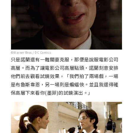
©Warner Bros./ DC Comics
只是諾蘭還有一難關要克服，那便是說服電影公司
高層。而為了讓電影公司高層點頭，諾蘭刻意安排
他們前去觀看試鏡效果，「我們拍了兩場戲，一場
是布魯斯韋恩，另一場則是蝙蝠俠。並且我還得確
保高層下來看你(墨菲)的試鏡演出。」