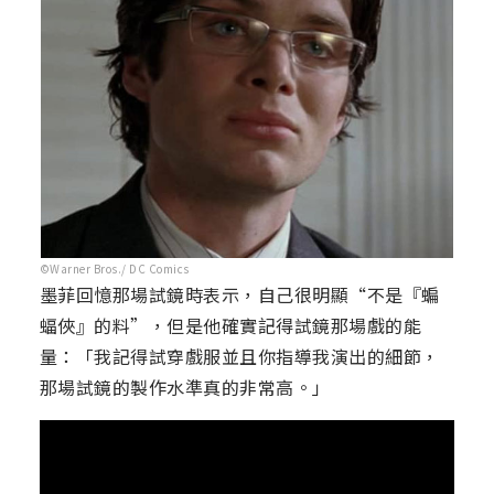
©Warner Bros./ DC Comics
墨菲回憶那場試鏡時表示，自己很明顯“不是『蝙
蝠俠』的料”，但是他確實記得試鏡那場戲的能
量：「我記得試穿戲服並且你指導我演出的細節，
那場試鏡的製作水準真的非常高。」