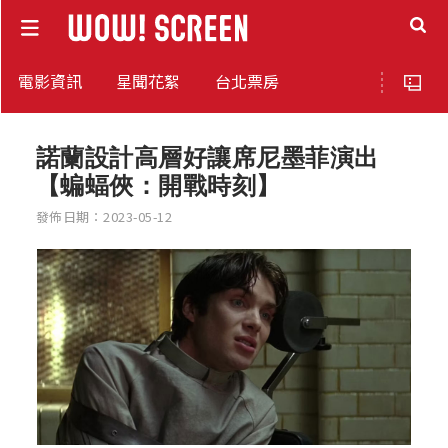
電影資訊
星聞花絮
台北票房
諾蘭設計高層好讓席尼墨菲演出
【蝙蝠俠：開戰時刻】
發佈日期：2023-05-12