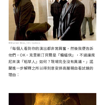
©Warner Bros./ DC Comics
「每個人看到你的演出都非常興奮，然後我便告訴
他們，OK，克里斯汀貝爾是『蝙蝠俠』，不過讓席
尼來演『稻草人』如何？現場完全沒有異議。」諾
蘭進一步解釋之所以得刻意安排高層親自看試鏡的
理由：