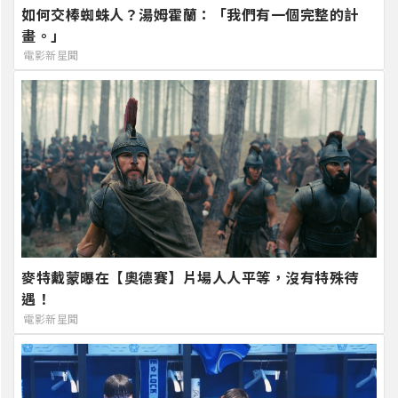
如何交棒蜘蛛人？湯姆霍蘭：「我們有一個完整的計
畫。」
電影新星聞
麥特戴蒙曝在【奧德賽】片場人人平等，沒有特殊待
遇！
電影新星聞