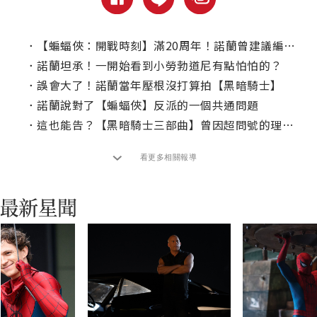
．
【蝙蝠俠：開戰時刻】滿20周年！諾蘭曾建議編劇不要再參與其他版蝙蝠俠？
．
諾蘭坦承！一開始看到小勞勃道尼有點怕怕的？
．
誤會大了！諾蘭當年壓根沒打算拍【黑暗騎士】
．
諾蘭說對了【蝙蝠俠】反派的一個共通問題
．
這也能告？【黑暗騎士三部曲】曾因超問號的理由被提告
看更多相關報導