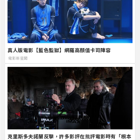
真人版電影【藍色監獄】網羅高顏值卡司陣容
電影新星聞
克里斯多夫諾蘭反擊，許多影評在批評電影時有「根本