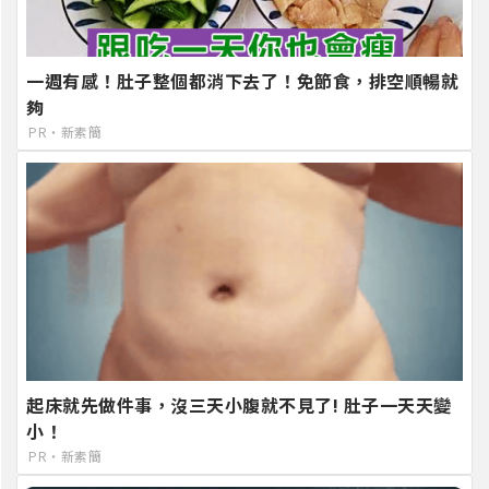
一週有感！肚子整個都消下去了！免節食，排空順暢就
夠
PR・新素簡
起床就先做件事，沒三天小腹就不見了! 肚子一天天變
小！
PR・新素簡