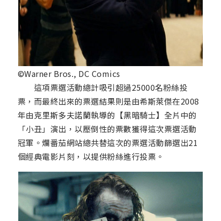
©Warner Bros., DC Comics
這項票選活動總計吸引超過25000名粉絲投
票，而最終出來的票選結果則是由希斯萊傑在2008
年由克里斯多夫諾蘭執導的【黑暗騎士】全片中的
「小丑」演出，以壓倒性的票數獲得這次票選活動
冠軍。爛番茄網站總共替這次的票選活動篩選出21
個經典電影片刻，以提供粉絲進行投票。