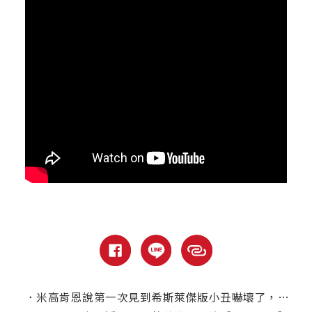
．
米高肯恩說第一次見到希斯萊傑版小丑嚇壞了，稱他是一名偉大的演員