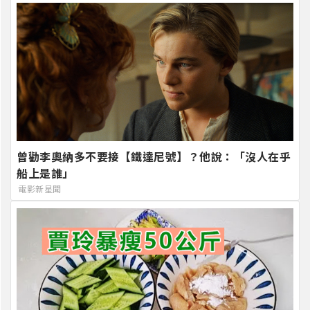
曾勸李奧納多不要接【鐵達尼號】？他說：「沒人在乎
船上是誰」
電影新星聞