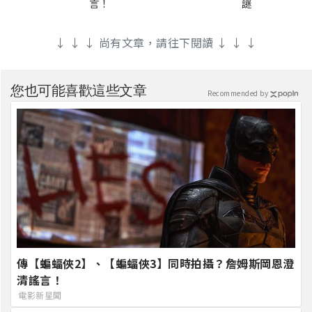
言！
謎
↓ ↓ ↓ 尚有文章，請往下閱讀 ↓ ↓ ↓
您也可能喜歡這些文章
Recommended by
傳【蝙蝠俠2】、【蝙蝠俠3】同時拍攝？詹姆斯岡恩澄
清謠言！
電影新星聞