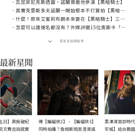
．
瓦昆菲尼克斯透露，諾蘭曾邀他參演【黑暗騎士】
．
其實克里斯多夫諾蘭一開始根本不打算拍【黑暗騎士】？
．
什麼！原來艾蜜莉布朗本來要在【黑暗騎士】三部曲演她？
．
怎麼可以連提名都沒有？外媒評選15位奧斯卡「最佳導演」遺珠
看更多相關報導
生日】票房破紀
傳【蝙蝠俠2】、【蝙蝠俠3】
黑澤清首部時代
凱文費吉說感覺
同時拍攝？詹姆斯岡恩澄清謠
牢城】結合戰國