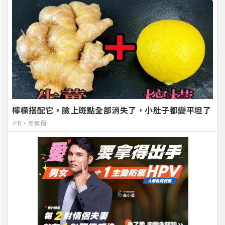
檸檬搭配它，臉上斑點全部消失了，小肚子都變平坦了
PR・新素簡