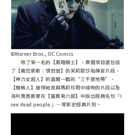
©Warner Bros., DC Comics
除了第一名的【黑暗騎士】，票選項目還包括
了【瘋狂麥斯：憤怒道】的芙莉歐莎指揮官片段、
【神力女超人】的直闖一戰的“三不管地帶”、
【蜘蛛人】彼得帕克與瑪莉珍雨中接吻的片段以及
海利喬奧斯蒙在【靈異第六感】中說出經典名句「I
see dead people.」…等影史經典片刻。