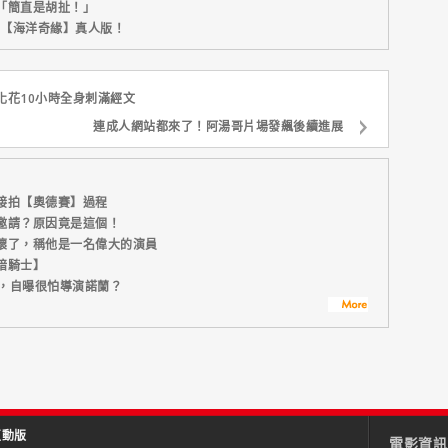
「簡直是胡扯！」
新片【海洋奇緣】真人版！
化花10小時全身刺滿經文
連成人網站都來了！阿湯哥片場發飆後續進展
接拍【奧德賽】過程
邀請？原因竟是這個！
壞了，稱他是一名偉大的演員
暗騎士】
攝，自曝很怕導演諾蘭？
互動版
電影資訊