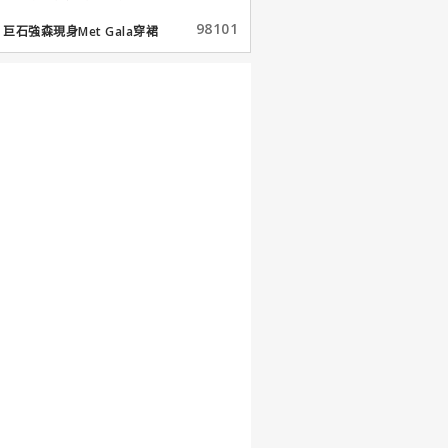
98101
巨石強森現身Met Gala穿裙
子...