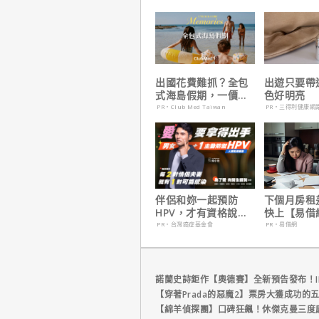
出國花費難抓？全包
出遊只要帶
式海島假期，一價搞
色好明亮
定食宿玩樂，省錢更
PR・Club Med Taiwan
PR・三得利健康網
省心！
伴侶和妳一起預防
下個月房租
HPV，才有資格說愛
快上【易借
妳！
鐘解決燃眉
PR・台灣癌症基金會
PR・易借網
諾蘭史詩鉅作【奧德賽】全新預告發布！I
【穿著Prada的惡魔2】票房大獲成功的
【綿羊偵探團】口碑狂飆！休傑克曼三度