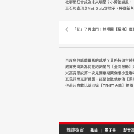
社群網紅會成為未來明星？小勞勃道尼：
巨石強森現身Met Gala穿裙子，呼應
「茫」了再出門！林暉閔【緝魂】魔
再度參與諾蘭電影的感受？艾略特佩吉談
威爾史密斯為何拒絕諾蘭的【全面啟動】
米高肯恩說第一次見到希斯萊傑版小丑嚇
瓦昆菲尼克斯透露，諾蘭曾邀他參演【黑
伊莉莎白戴比基回憶【TENET天能】拍
雜誌櫥窗
雜誌
|
電子書
|
影音