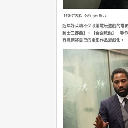
【TENET天能】©Warner Bros.
近年好萊塢不少改編電玩遊戲的電影
騎士三部曲】、【全面啟動】...
有意願將自己的電影作品遊戲化。