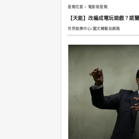
星聞花絮
電影新星聞
【天能】改編成電玩遊戲？諾
世界娛樂中心/圖文轉載自網路