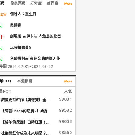
票房
全美票房
好奇度
好評度
蜘蛛人：重生日
奧德賽
劇場版 吉伊卡哇 人魚島的秘密
玩具總動員5
名偵探柯南 高速公路的墮天使
間:2026-07-31~2026-08-02
最HOT
本週推薦
最HOT
人氣
99801
諾蘭史詩鉅作【奧德賽】全...
99532
【穿著Prada的惡魔2】票房
大...
99003
【綿羊偵探團】口碑狂飆！...
98560
社群網紅會成為未來明星？...