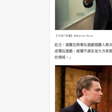
【TENET天能】©Warner Bros.
近日，諾蘭在與著名遊戲媒體人傑
成電玩遊戲，諾蘭不諱言並大方表態
的領域。」