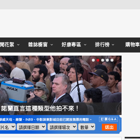
Close
聞花絮
雜誌櫥窗
好康專區
排行榜
購物車
，諾蘭直言這種類型他拍不來！