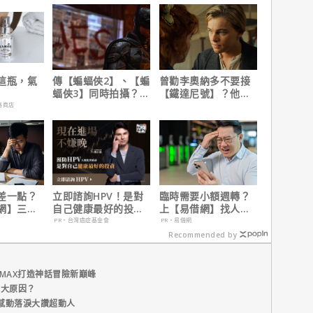
這瓶，氣
傳【蝙蝠俠2】、【蝙
曾勸李奧納多不要接
蝠俠3】同時拍攝？詹
【鐵達尼號】？他
姆斯岡恩澄清謠言！
說：「沒人在乎船上
路商店
是誰」
差一點？
立即諮詢HPV！是對
臨時需要小額週轉？
網】三分
自己健康最好的投
上【易借網】找人
之急
資，把握現在不嫌
幫！資金快速到位
PR・台灣癌症基金會
PR・易借網
晚！
Recommended by
MAX打造神話冒險新巔峰
五大原因？
感動落淚大讚超動人