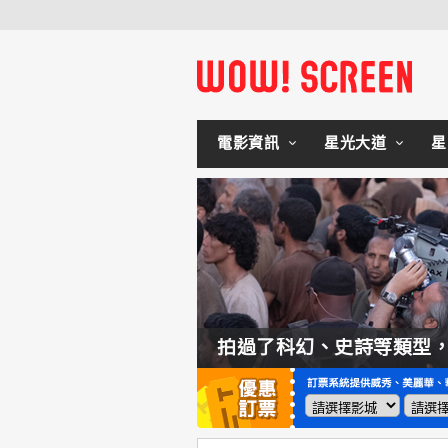
電影資訊
星光大道
星
如何交棒蜘蛛人？湯姆霍蘭：「我們有一個完整的計畫。」
拍過了科幻、史詩等類型