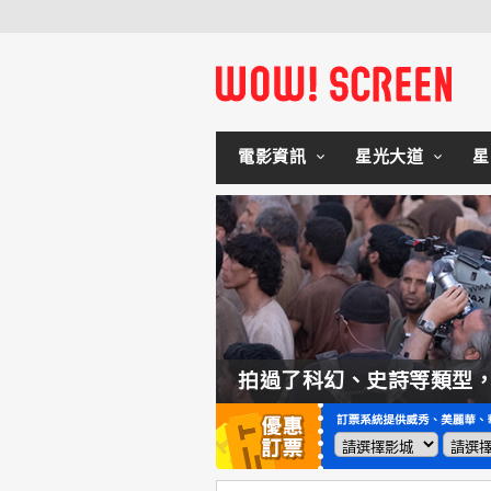
電影資訊
星光大道
星
如何交棒蜘蛛人？湯姆霍蘭：「我們有一個完整的計畫。」
拍過了科幻、史詩等類型