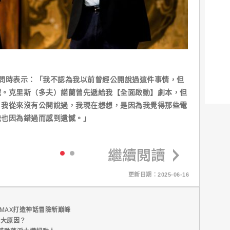
ra訪問時表示：「我不認為我以前曾經公開說過這件事情，但
誠。克里斯（多夫）諾蘭曾先遞給我【全面啟動】劇本，但
。我從來沒有公開說過，我現在想想，是因為我覺得那些電
我也因為錯過而感到遺憾。」
更新日期：2025-06-16
MAX打造神話冒險新巔峰
五大原因？