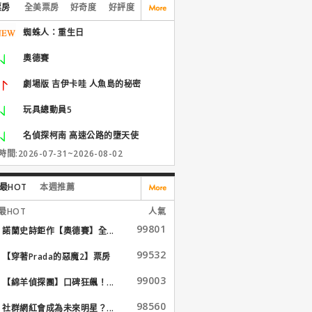
票房
全美票房
好奇度
好評度
蜘蛛人：重生日
奧德賽
劇場版 吉伊卡哇 人魚島的秘密
玩具總動員5
名偵探柯南 高速公路的墮天使
間:2026-07-31~2026-08-02
最HOT
本週推薦
最HOT
人氣
99801
諾蘭史詩鉅作【奧德賽】全...
99532
【穿著Prada的惡魔2】票房
大...
99003
【綿羊偵探團】口碑狂飆！...
98560
社群網紅會成為未來明星？...