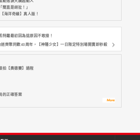
感動落淚大讚超動人
「簡直是胡扯！」
新片【海洋奇緣】真人版！
凱特蘿最初因為這原因不敢接！
力迷齊聚同歡40周年，【神隱少女】一日限定特別場開賣即秒殺
接拍【奧德賽】過程
局的正確答案