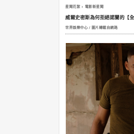
星聞花絮
電影新星聞
威爾史密斯為何拒絕諾蘭的【
世界娛樂中心 / 圖片轉載自網路