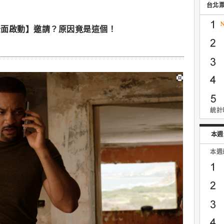
台北
全面啟動】邀請？原因竟是這個！
統計時
本週
本週