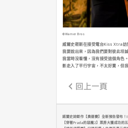
©Warner Bros
威爾史密斯在接受電台Kiss Xt
我要說出來，因為我們要對彼此坦
我當時沒看懂，沒有接受這個角色
影走入了平行宇宙，不太好賣，但
諾蘭史詩鉅作【奧德賽】全新預告發布！I
【穿著Prada的惡魔2】票房大獲成功的