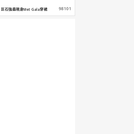
98101
巨石強森現身Met Gala穿裙
子...