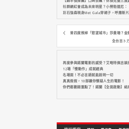
【綿羊偵探團】口碑狂飆！休傑克曼三度
社群網紅會成為未來明星？小勞勃道尼：
巨石強森現身Met Gala穿裙子，呼應
曾四度推掉「慾望城市」莎曼珊？金
全台吉卜
再度參與諾蘭電影的感受？艾略特佩吉談
12場「慢動作」成就經典
名場面！不必言語就能說明一切
真真假假，10部讓你懷疑人生的電影！
你們都劃錯重點了！諾蘭【全面啟動】結