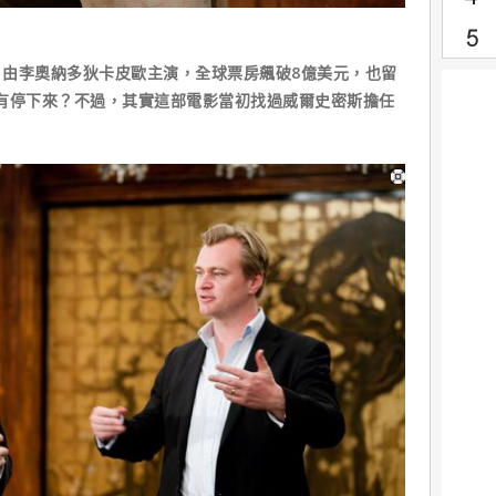
由李奧納多狄卡皮歐主演，全球票房飆破8億美元，也留
有停下來？不過，其實這部電影當初找過威爾史密斯擔任