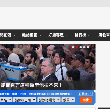
Close
聞花絮
雜誌櫥窗
好康專區
排行榜
購物車
，諾蘭直言這種類型他拍不來！