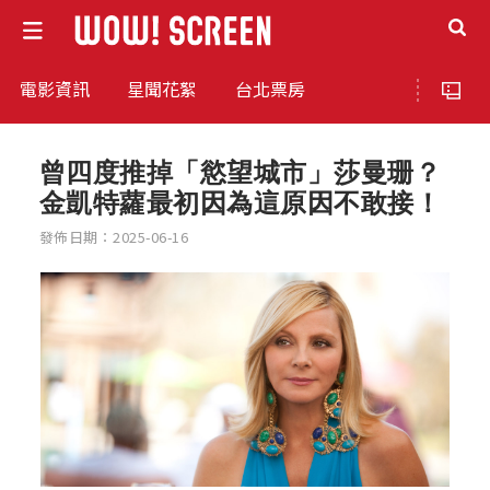
電影資訊
星聞花絮
台北票房
曾四度推掉「慾望城市」莎曼珊？
金凱特蘿最初因為這原因不敢接！
發佈日期：2025-06-16