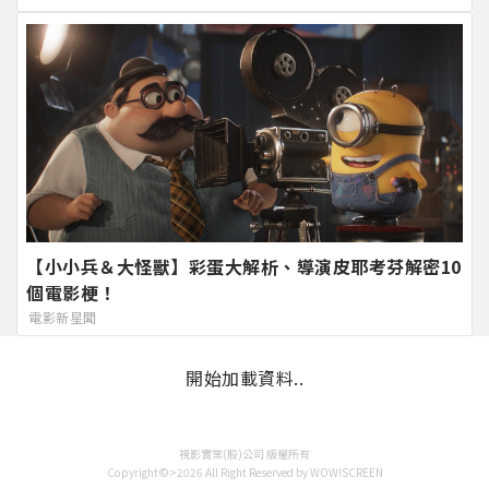
【小小兵＆大怪獸】彩蛋大解析、導演皮耶考芬解密10
個電影梗！
電影新星聞
開始加載資料..
視影實業(股)公司 版權所有
Copyright©>2026 All Right Reserved by WOW!SCREEN