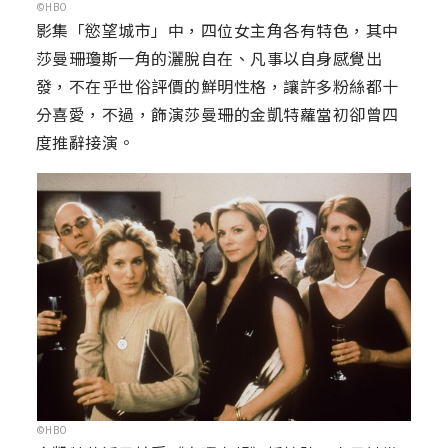
©HBO
影集「慾望城市」中，四位女主角各有特色，其中
莎曼珊瓊斯一角的灑脫自在、凡事以自身感覺出
發，不在乎世俗評價的鮮明性格，讓許多粉絲都十
分喜愛，不過，飾演莎曼珊的金凱特蘿當初卻曾四
度推辭接演。
©HBO