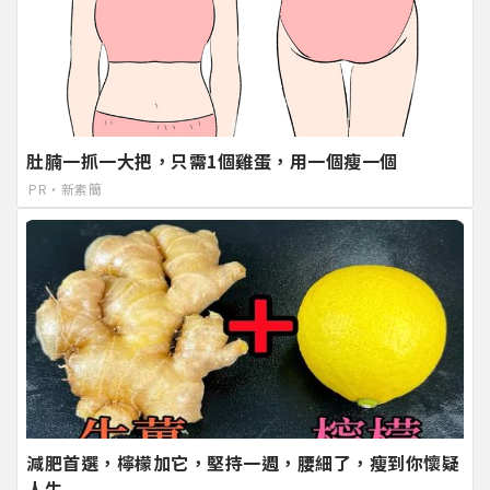
肚腩一抓一大把，只需1個雞蛋，用一個瘦一個
PR・新素簡
減肥首選，檸檬加它，堅持一週，腰細了，瘦到你懷疑
人生