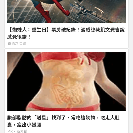
【蜘蛛人：重生日】票房破紀錄！漫威總裁凱文費吉說
感覺很讚！
電影新星聞
腹部脂肪的「剋星」找到了，常吃這幾物，吃走大肚
囊，瘦出小蠻腰
PR・新素簡