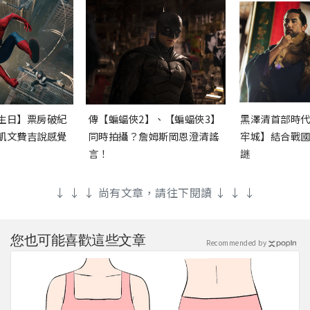
生日】票房破紀
傳【蝙蝠俠2】、【蝙蝠俠3】
黑澤清首部時
凱文費吉說感覺
同時拍攝？詹姆斯岡恩澄清謠
牢城】結合戰
言！
謎
↓ ↓ ↓ 尚有文章，請往下閱讀 ↓ ↓ ↓
您也可能喜歡這些文章
Recommended by