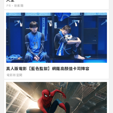
PR・新素簡
真人版電影【藍色監獄】網羅高顏值卡司陣容
電影新星聞