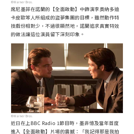
©Warner Bros.
席尼墨菲在諾蘭的【全面啟動】中飾演李奧納多迪
卡皮歐等人所組成的盜夢集團的目標，雖然動作特
技戲份相對少，不過很顯然地，諾蘭追求真實特效
的做法讓這位演員留下深刻印象。
©Warner Bros.
近日在上BBC Radio 1節目時，墨非憶及當年首度
進入【全面啟動】片場的震撼：「我記得那是我拍