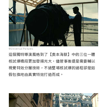
©Universal Pictures
這個獨特導演風格到了【奧本海默】中的三位一體
核試爆橋段更加發揚光大，儘管事後還是需要輔以
視覺特效分層技術，不過整場核試爆的過程卻是如
假包換地由真實特效打造而成。