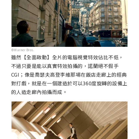
©Warner Bros.
雖然【全面啟動】全片的電腦視覺特效佔比不低，
不過只要是能以真實特效拍攝的，諾蘭絕不假手
CGI；像是喬瑟夫高登李維那場在飯店走廊上的經典
對打戲，就是在一個建造於可以360度旋轉的設備上
的人造走廊內拍攝而成。