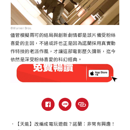
©Warner Bros.
儘管模擬兩可的結局與創新劇情都是該片備受粉絲
喜愛的主因，不過或許也正是因為諾蘭採用真實動
作特技的老派作風，才讓這部電影歷久彌新，迄今
依然是深受粉絲喜愛的科幻經典。
．
【天能】改編成電玩遊戲？諾蘭：非常有興趣！