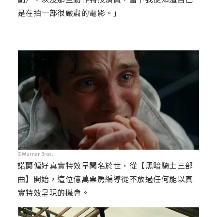
是在拍一部很嚴肅的電影。」
©Warner Bros.
諾蘭偏好真實特效早聞名於世，從【黑暗騎士三部
曲】開始，這位億萬票房編導從不放過任何能以真
實特效呈現的機會。