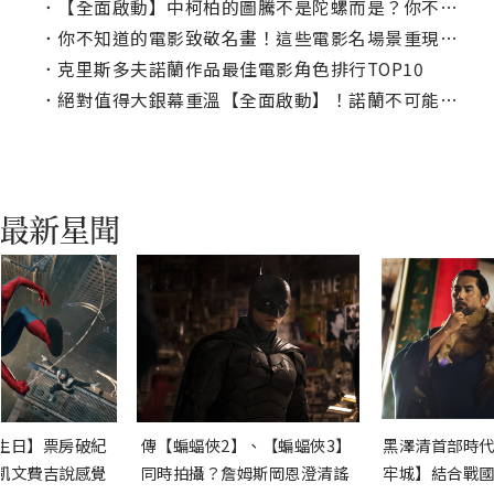
．
【全面啟動】中柯柏的圖騰不是陀螺而是？你不知道的電影有趣小細節
．
你不知道的電影致敬名畫！這些電影名場景重現經典藝術作品
．
克里斯多夫諾蘭作品最佳電影角色排行TOP10
．
絕對值得大銀幕重溫【全面啟動】！諾蘭不可能的拍攝手法造就驕傲作
生日】票房破紀
傳【蝙蝠俠2】、【蝙蝠俠3】
黑澤清首部時代
凱文費吉說感覺
同時拍攝？詹姆斯岡恩澄清謠
牢城】結合戰國