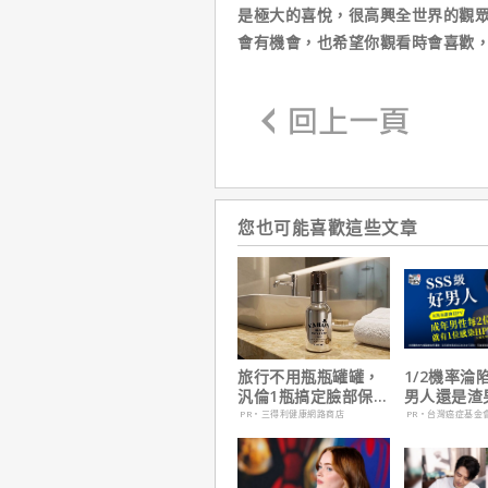
是極大的喜悅，很高興全世界的觀
會有機會，也希望你觀看時會喜歡
您也可能喜歡這些文章
旅行不用瓶瓶罐罐，
1/2機率淪
汎倫1瓶搞定臉部保
男人還是渣
養！
在這
PR・三得利健康網路商店
PR・台灣癌症基金