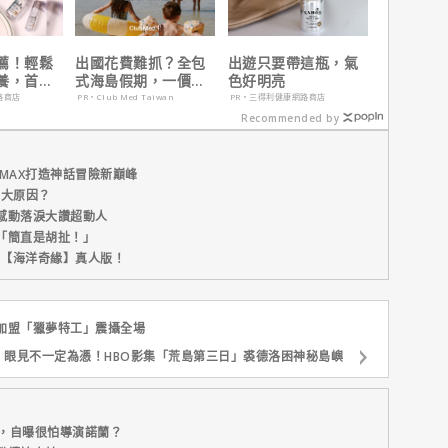
薦！輕鬆
出國花費難抓？全包
出遊只要帶這瓶，氣
養，首購
式海島假期，一價搞
色好明亮
定食宿玩樂，省錢更
路商店
PR・Club Med Taiwan
PR・三得利健康網路商店
省心！
Recommended by
MAX打造神話冒險新巔峰
五大原因？
感動落淚大讚超動人
「簡直是胡扯！」
新片【海洋奇緣】真人版！
加盟「獵夢特工」震攝全場
眼見不一定為憑！HBO影集「荒島第三日」裘德洛困神秘島嶼
攝，自曝很怕導演諾蘭？