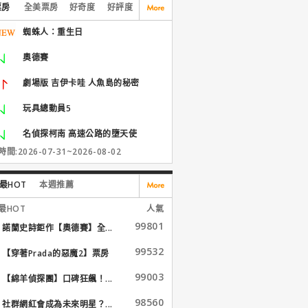
票房
全美票房
好奇度
好評度
蜘蛛人：重生日
奧德賽
劇場版 吉伊卡哇 人魚島的秘密
玩具總動員5
名偵探柯南 高速公路的墮天使
間:2026-07-31~2026-08-02
最HOT
本週推薦
最HOT
人氣
99801
諾蘭史詩鉅作【奧德賽】全...
99532
【穿著Prada的惡魔2】票房
大...
99003
【綿羊偵探團】口碑狂飆！...
98560
社群網紅會成為未來明星？...