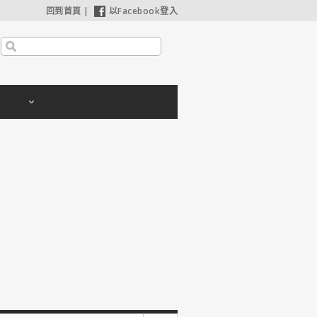
回到首頁
|
以Facebook登入
利波特：神秘的魔法石】25週年限定1週重返大銀幕