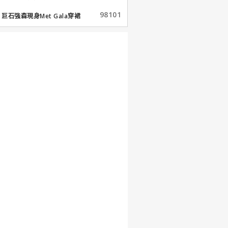
98101
巨石強森現身Met Gala穿裙
子...