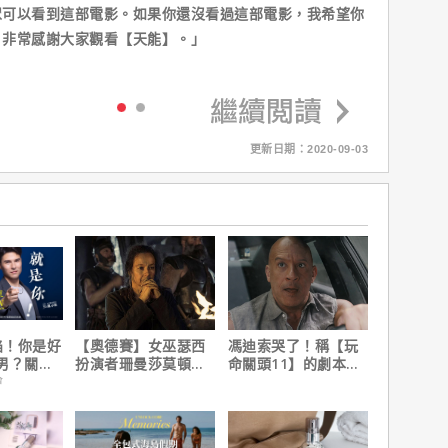
眾可以看到這部電影。如果你還沒看過這部電影，我希望你
，非常感謝大家觀看【天能】。」
更新日期：2020-09-03
陷！你是好
【奧德賽】女巫瑟西
馮迪索哭了！稱【玩
男？關鍵
扮演者珊曼莎莫頓曝
命關頭11】的劇本是
心聲，已經一年沒接
他十年來看過最佳！
會
戲！