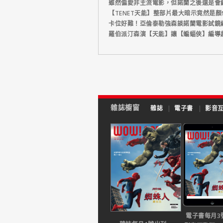
雖然偏愛非主流電影，但諾蘭之後還是會
【TENET天能】整部片最大暗示竟然是
卡位好難！亞倫泰勒強森談諾蘭電影試鏡
羅伯派汀森演【天能】讓【蝙蝠俠】編導
雜誌櫥窗
雜誌
|
電子書
|
影音
電子書每月3