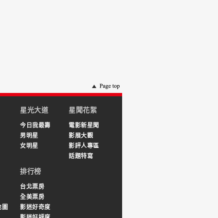
星光大道
星聞花絮
今日我最壽
電影新星聞
男明星
影展大觀
女明星
影評人專區
話題特寫
排行榜
台北票房
全美票房
地圖
影迷好奇度
影迷好評度