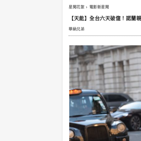
星聞花絮
電影新星聞
【天能】全台六天破億！諾蘭
華納兄弟