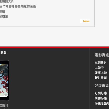
繼續拍大片
顏色？電影裡那些隱藏的涵義
經驗
超崩潰
互動版
電影資訊
本週新片
上映中
即將上映
新片快報
好康專區
訂閱好康
購書好康
好康活動
號出刊