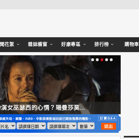
Close
聞花絮
雜誌櫥窗
好康專區
排行榜
購物車
【奧德賽】配角也精采，扮演女巫瑟西的心情？珊曼莎莫頓：「感覺就像重生」
【哈