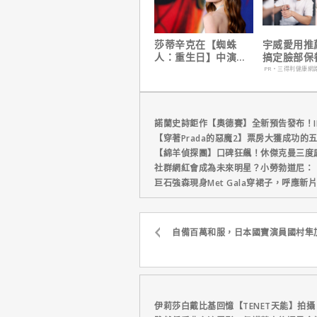
莎蒂辛克在【蜘蛛
宇威愛用推
人：重生日】中演的
搞定臉部保
角色，如何為MCU埋
只要$390
PR・三得利健康網
下伏筆？
諾蘭史詩鉅作【奧德賽】全新預告發布！I
【穿著Prada的惡魔2】票房大獲成功的
【綿羊偵探團】口碑狂飆！休傑克曼三度
社群網紅會成為未來明星？小勞勃道尼：
巨石強森現身Met Gala穿裙子，呼應
自備百萬和服，日本國寶演員國村隼
伊莉莎白戴比基回憶【TENET天能】拍