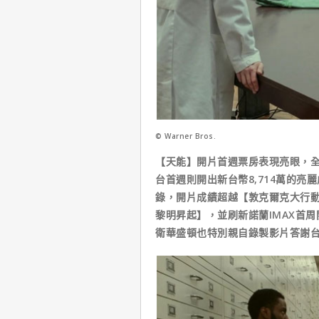
© Warner Bros.
【天能】開片首週票房表現亮眼，全球
台首週則開出新台幣8,714萬的
錄，開片成績超越【敦克爾克大行
黎明昇起】，並刷新諾蘭IMAX首
衛華盛頓也特別親自錄製影片答謝