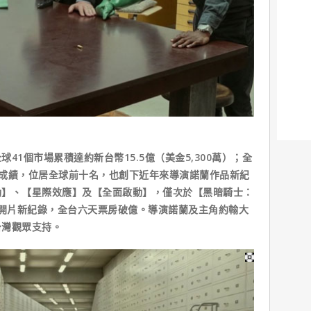
41個市場累積達約新台幣15.5億（美金5,300萬）；全
亮麗成績，位居全球前十名，也創下近年來導演諾蘭作品新紀
動】、【星際效應】及【全面啟動】，僅次於【黑暗騎士：
周開片新紀錄，全台六天票房破億。導演諾蘭及主角約翰大
台灣觀眾支持。