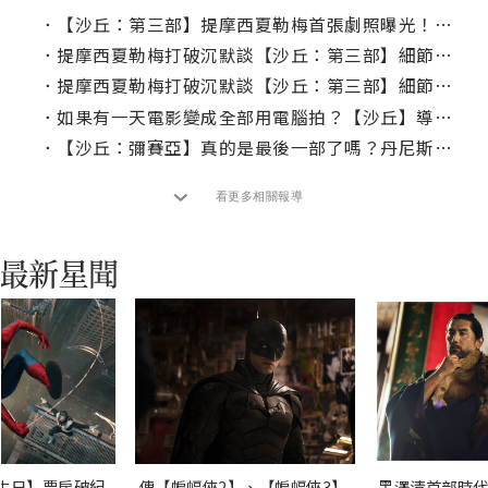
．
【沙丘：第三部】提摩西夏勒梅首張劇照曝光！加碼角色個人海報搶先看
．
提摩西夏勒梅打破沉默談【沙丘：第三部】細節，他比以往兩部都更認真？
．
提摩西夏勒梅打破沉默談【沙丘：第三部】細節，他比以往兩部都更認真？
．
如果有一天電影變成全部用電腦拍？【沙丘】導演表示依然會懷念現在
．
【沙丘：彌賽亞】真的是最後一部了嗎？丹尼斯維勒納夫這部分不說死！
看更多相關報導
生日】票房破紀
傳【蝙蝠俠2】、【蝙蝠俠3】
黑澤清首部時代