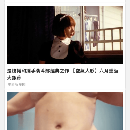
是枝裕和攜手裴斗娜經典之作 【空氣人形】六月重返
大銀幕
電影新星聞