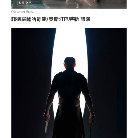
©Warner Bros.
菲德羅薩哈肯能/奧斯汀巴特勒 飾演