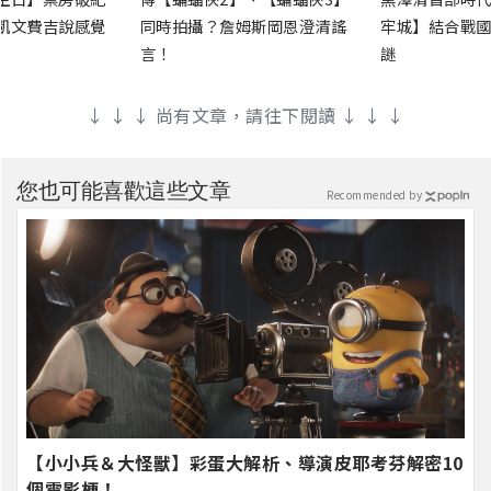
凱文費吉說感覺
同時拍攝？詹姆斯岡恩澄清謠
牢城】結合戰國
言！
謎
↓ ↓ ↓ 尚有文章，請往下閱讀 ↓ ↓ ↓
您也可能喜歡這些文章
Recommended by
【小小兵＆大怪獸】彩蛋大解析、導演皮耶考芬解密10
個電影梗！