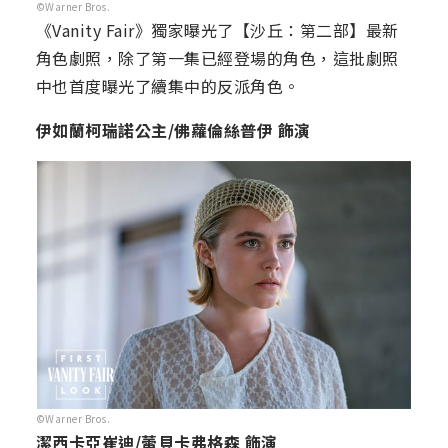
©Warner Bros.
《Vanity Fair》獨家曝光了【沙丘：第二部】最新
角色劇照，除了第一集已經登場的角色，這批劇照
中也首度曝光了續集中的反派角色。
伊如蘭柯瑞諾公主/佛蘿倫絲普伊 飾演
©Warner Bros.
潔西卡亞崔迪/蕾貝卡弗格森 飾演