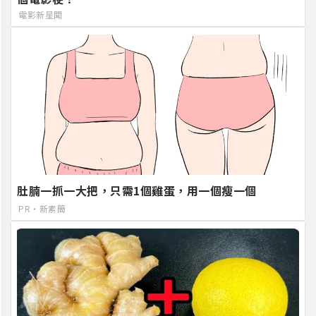
電影新星聞
肚腩一抓一大把，只需1個雞蛋，用一個瘦一個
PR・新素簡