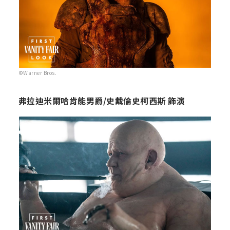
©Warner Bros.
弗拉迪米爾哈肯能男爵/史戴倫史柯西斯 飾演