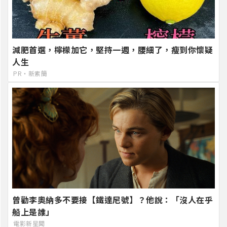
減肥首選，檸檬加它，堅持一週，腰細了，瘦到你懷疑
人生
PR・新素簡
曾勸李奧納多不要接【鐵達尼號】？他說：「沒人在乎
船上是誰」
電影新星聞