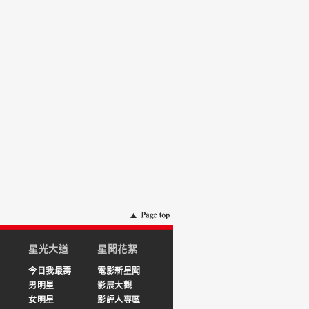
星光大道
星聞花絮
今日我最壽
電影新星聞
男明星
影展大觀
女明星
影評人專區