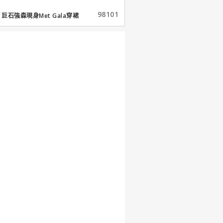
98101
巨石強森現身Met Gala穿裙
子...