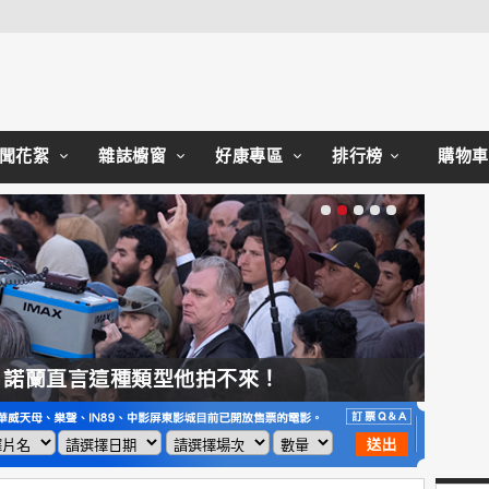
Close
聞花絮
雜誌櫥窗
好康專區
排行榜
購物車
，諾蘭直言這種類型他拍不來！