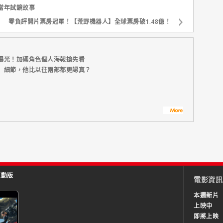
當年試鏡故事
零負評開片票房冠軍！【荒野機器人】全球票房破1.48億！
曝光！加碼角色個人海報搶先看
】細節，他比以往兩部都更認真？
互動版
電影資訊
本週新片
上映中
即將上映