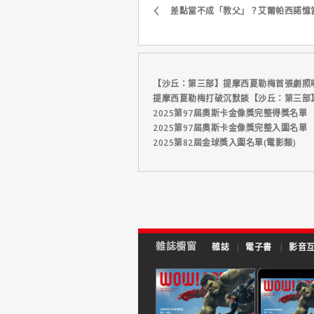
差點當不成「教父」？艾爾帕西諾憶
【沙丘：第三部】提摩西夏勒梅首張劇照
提摩西夏勒梅打破沉默談【沙丘：第三部
2025第97屆奧斯卡金像獎完整得獎名單
2025第97屆奧斯卡金像獎完整入圍名單
2025第82屆金球獎入圍名單(電影類)
雜誌櫥窗
雜誌
|
電子書
|
影音