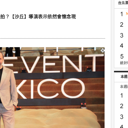
台北
腦拍？【沙丘】導演表示依然會懷念現
統計時
本週
本週