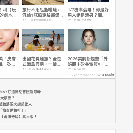
！稱【玩
旅行不用瓶瓶罐罐，
1/2機率淪陷！你是好
】的劇本是
汎倫1瓶搞定臉部保
男人還是渣男？關鍵
過最佳！
養！
在這
PR・三得利健康網路商店
PR・台灣癌症基金會
美！皮膚
出國花費難抓？全包
2026美肌新趨勢「外
推：矽谷
式海島假期，一價搞
泌體＋矽谷電波X」聯
肌膚由內而
定食宿玩樂，省錢更
手，開啟高階養膚新
PR・Club Med Taiwan
PR・矽谷電波X
省心！
世代
Recommended by
MAX打造神話冒險新巔峰
五大原因？
感動落淚大讚超動人
「簡直是胡扯！」
新片【海洋奇緣】真人版！