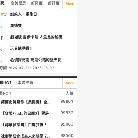
票房
全美票房
好奇度
好評度
蜘蛛人：重生日
奧德賽
劇場版 吉伊卡哇 人魚島的秘密
玩具總動員5
名偵探柯南 高速公路的墮天使
間:2026-07-31~2026-08-02
最HOT
本週推薦
最HOT
人氣
99801
諾蘭史詩鉅作【奧德賽】全...
99532
【穿著Prada的惡魔2】票房
大...
99003
【綿羊偵探團】口碑狂飆！...
98560
社群網紅會成為未來明星？...