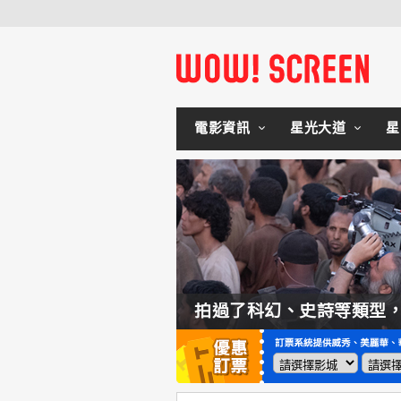
電影資訊
星光大道
星
如何交棒蜘蛛人？湯姆霍蘭：「我們有一個完整的計畫。」
拍過了科幻、史詩等類型