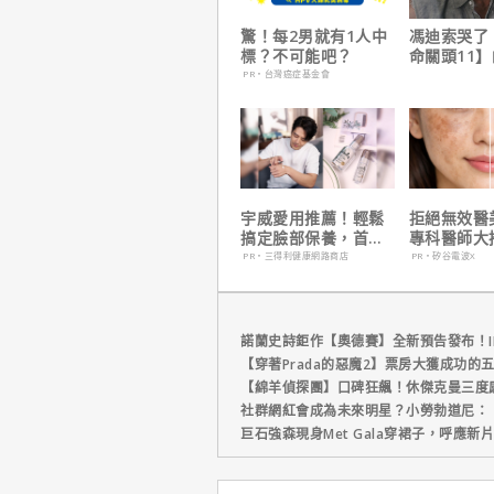
驚！每2男就有1人中
馮迪索哭了
標？不可能吧？
命關頭11
他十年來看
PR・台灣癌症基金會
宇威愛用推薦！輕鬆
拒絕無效醫
搞定臉部保養，首購
專科醫師大
只要$390
電波 X 讓
PR・三得利健康網路商店
PR・矽谷電波X
外更強韌
諾蘭史詩鉅作【奧德賽】全新預告發布！I
【穿著Prada的惡魔2】票房大獲成功的
【綿羊偵探團】口碑狂飆！休傑克曼三度
社群網紅會成為未來明星？小勞勃道尼：
巨石強森現身Met Gala穿裙子，呼應