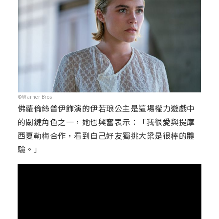
©Warner Bros.
佛蘿倫絲普伊飾演的伊若琅公主是這場權力遊戲中
的關鍵角色之一，她也興奮表示：「我很愛與提摩
西夏勒梅合作，看到自己好友獨挑大梁是很棒的體
驗。」