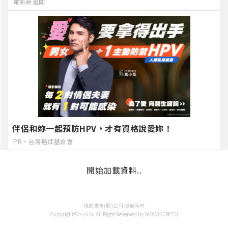
電影新星聞
伴侶和妳一起預防HPV，才有資格說愛妳！
PR・台灣癌症基金會
開始加載資料..
視影實業(股)公司 版權所有
Copyright©>2026 All Right Reserved by WOW!SCREEN