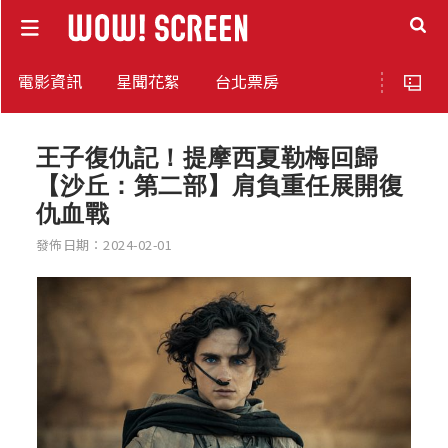
電影資訊
星聞花絮
台北票房
王子復仇記！提摩西夏勒梅回歸
【沙丘：第二部】肩負重任展開復
仇血戰
發佈日期：2024-02-01