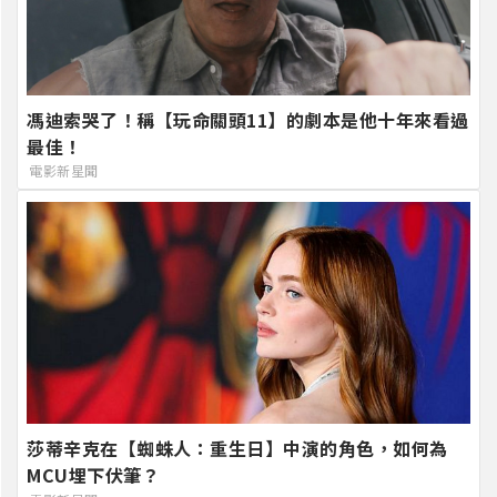
馮迪索哭了！稱【玩命關頭11】的劇本是他十年來看過
最佳！
電影新星聞
莎蒂辛克在【蜘蛛人：重生日】中演的角色，如何為
MCU埋下伏筆？