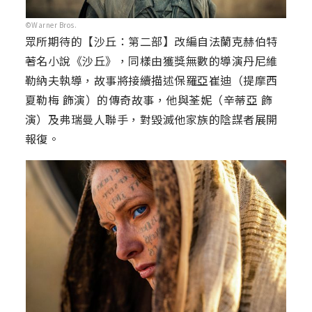
©Warner Bros.
眾所期待的【沙丘：第二部】改編自法蘭克赫伯特
著名小說《沙丘》，同樣由獲獎無數的導演丹尼維
勒納夫執導，故事將接續描述保羅亞崔迪（提摩西
夏勒梅 飾演）的傳奇故事，他與荃妮（辛蒂亞 飾
演）及弗瑞曼人聯手，對毀滅他家族的陰謀者展開
報復。