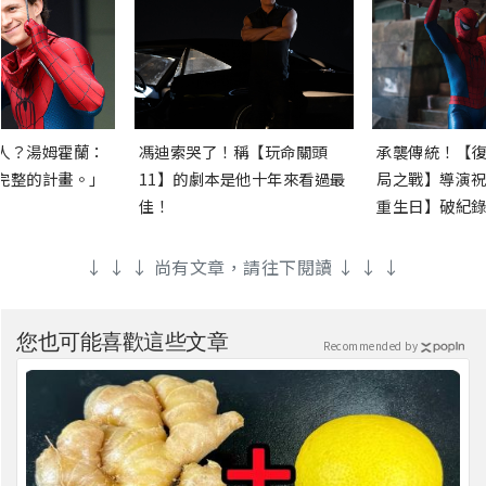
人？湯姆霍蘭：
馮迪索哭了！稱【玩命關頭
承襲傳統！【復
完整的計畫。」
11】的劇本是他十年來看過最
局之戰】導演祝
佳！
重生日】破紀錄
↓ ↓ ↓ 尚有文章，請往下閱讀 ↓ ↓ ↓
您也可能喜歡這些文章
Recommended by