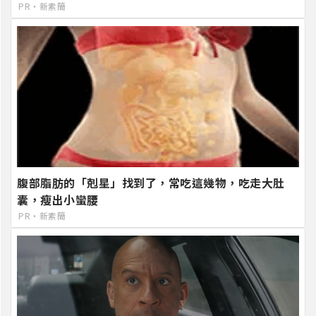
PR・新素簡
腹部脂肪的「剋星」找到了，常吃這幾物，吃走大肚
囊，瘦出小蠻腰
PR・新素簡