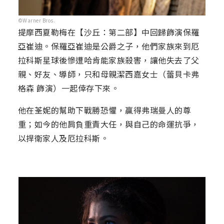
©Warner Bros.
提摩西夏勒梅在【沙丘：第二部】中回歸飾演保羅
亞崔迪。保羅亞崔迪是公爵之子，他們家族來到厄
拉科斯星球後慘遭哈肯能家族殺害，讓他失去了父
親、好友、導師，只和母親潔西嘉女士（蕾貝卡弗
格森 飾演）一起倖存下來。
他在荃妮的幫助下戰勝恐懼，贏得弗瑞曼人的尊
重；如今的他肩負重責大任，與自己的命運抗爭，
以捍衛家人及厄拉科斯。