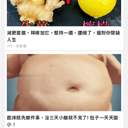
減肥首選，檸檬加它，堅持一週，腰細了，瘦到你懷疑
人生
PR・新素簡
起床就先做件事，沒三天小腹就不見了! 肚子一天天變
小！