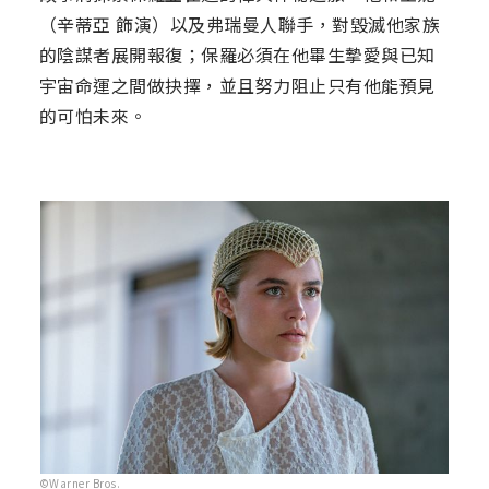
（辛蒂亞 飾演）以及弗瑞曼人聯手，對毀滅他家族
的陰謀者展開報復；保羅必須在他畢生摯愛與已知
宇宙命運之間做抉擇，並且努力阻止只有他能預見
的可怕未來。
©Warner Bros.