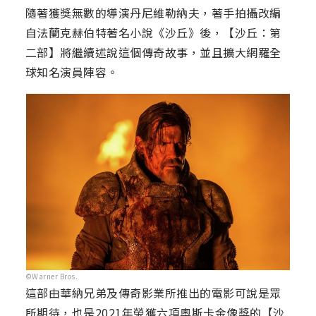
隨著獲獎無數的導演丹尼維勒納夫，著手拍攝改編
自法蘭克赫伯特著名小說《沙丘》後，【沙丘：第
二部】將繼續述說這個傳奇故事，並且擴大網羅全
球知名演員陣容。
©Warner Bros.
這部由華納兄弟及傳奇影業所推出的電影可說是眾
所期待，也是2021年榮獲六項奧斯卡金像獎的【沙