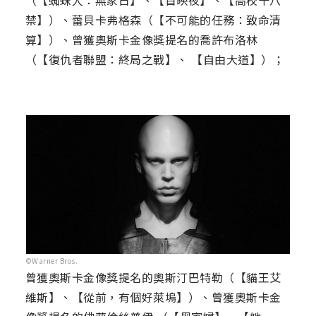
（【蜘蛛人：無家日】、【首映夜】、【高校十八
禁】）、蕾貝卡弗格森（【不可能的任務：致命清
算】）、曾獲奧斯卡金像獎提名的喬許布洛林
（【復仇者聯盟：終局之戰】、 【自由大道】）；
©Warner Bros.
曾獲奧斯卡金像獎提名的奧斯汀巴特勒（【貓王艾
維斯】、【從前，有個好萊塢】）、曾獲奧斯卡金