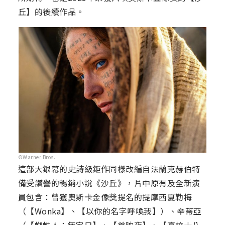
丘】的後續作品。
©Warner Bros.
這部大銀幕的史詩級鉅作同樣改編自法蘭克赫伯特
備受讚譽的暢銷小說《沙丘》，片中原有及全新演
員包含：曾獲奧斯卡金像獎提名的提摩西夏勒梅
（【Wonka】、【以你的名字呼喚我】）、辛蒂亞