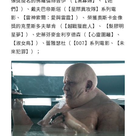
像獎提名的佛蘿倫絲普伊 （【黑寡婦】、【她
們】）、戴夫巴帝斯塔（【星際異攻隊】系列電
影、【雷神索爾：愛與雷霆】）、 榮獲奧斯卡金像
獎的克里斯多夫華肯 （【越戰獵鹿人】、 【髮膠明
星夢】）、史蒂芬麥金利亨德森（【心靈圍籬】、
【淑女鳥】）、蕾雅瑟杜（【007】系列電影、【未
來犯罪】）；