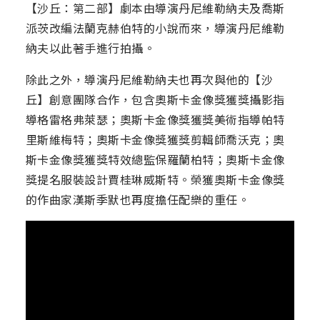
【沙丘：第二部】劇本由導演丹尼維勒納夫及喬斯
派茨改編法蘭克赫伯特的小說而來，導演丹尼維勒
納夫以此著手進行拍攝。
除此之外，導演丹尼維勒納夫也再次與他的【沙
丘】創意團隊合作，包含奧斯卡金像獎獲獎攝影指
導格雷格弗萊瑟；奧斯卡金像獎獲獎美術指導帕特
里斯維梅特；奧斯卡金像獎獲獎剪輯師喬沃克；奧
斯卡金像獎獲獎特效總監保羅蘭柏特；奧斯卡金像
獎提名服裝設計賈桂琳威斯特。榮獲奧斯卡金像獎
的作曲家漢斯季默也再度擔任配樂的重任。