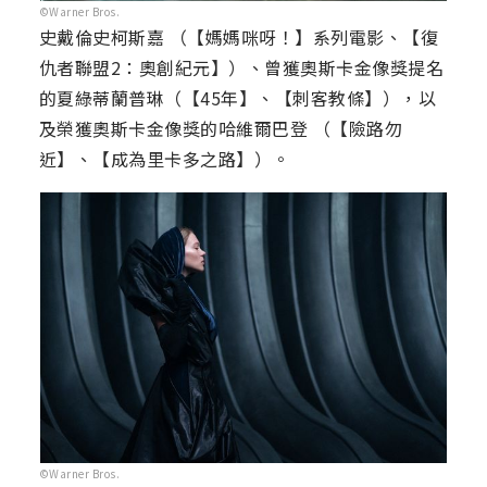
©Warner Bros.
史戴倫史柯斯嘉 （【媽媽咪呀！】系列電影、【復
仇者聯盟2：奧創紀元】）、曾獲奧斯卡金像獎提名
的夏綠蒂蘭普琳（【45年】、【刺客教條】），以
及榮獲奧斯卡金像獎的哈維爾巴登 （【險路勿
近】、【成為里卡多之路】）。
©Warner Bros.