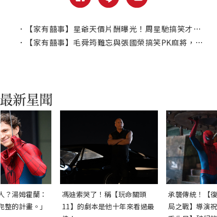
．
【家有囍事】星爺天價片酬曝光！周星馳搞笑才能讓黃百鳴心服口服
．
【家有囍事】毛舜筠難忘與張國榮搞笑PK麻將，原是參考兩人真實經歷
人？湯姆霍蘭：
馮迪索哭了！稱【玩命關頭
承襲傳統！【復
完整的計畫。」
11】的劇本是他十年來看過最
局之戰】導演祝