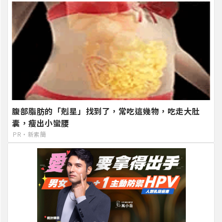
腹部脂肪的「剋星」找到了，常吃這幾物，吃走大肚
囊，瘦出小蠻腰
PR・新素簡