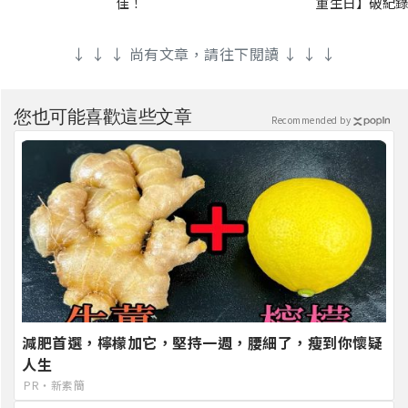
佳！
重生日】破紀錄
↓ ↓ ↓ 尚有文章，請往下閱讀 ↓ ↓ ↓
您也可能喜歡這些文章
Recommended by
減肥首選，檸檬加它，堅持一週，腰細了，瘦到你懷疑
人生
PR・新素簡