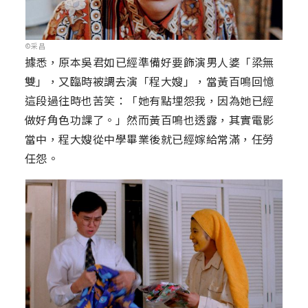
©采昌
據悉，原本吳君如已經準備好要飾演男人婆「梁無
雙」，又臨時被調去演「程大嫂」，當黃百鳴回憶
這段過往時也苦笑：「她有點埋怨我，因為她已經
做好角色功課了。」然而黃百鳴也透露，其實電影
當中，程大嫂從中學畢業後就已經嫁給常滿，任勞
任怨。