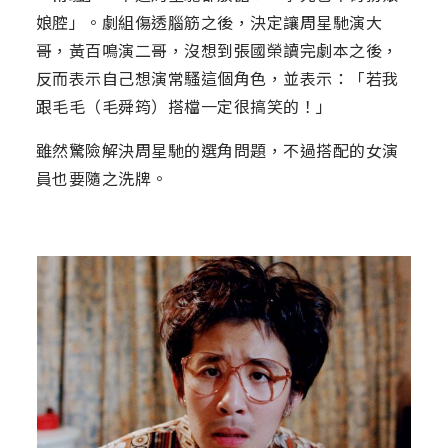
娘腔」。劇組傷透腦筋之後，決定讓周星馳演大
哥，黃百鳴演二哥，沒想到張國榮讀完劇本之後，
反而表示自己想演常騷這個角色，並表示：「若我
跟毛毛（毛舜筠）搭檔一定很搞笑的！」
雖然驚險解決周星馳的選角問題，不過搭配的女演
員也要隨之洗牌。