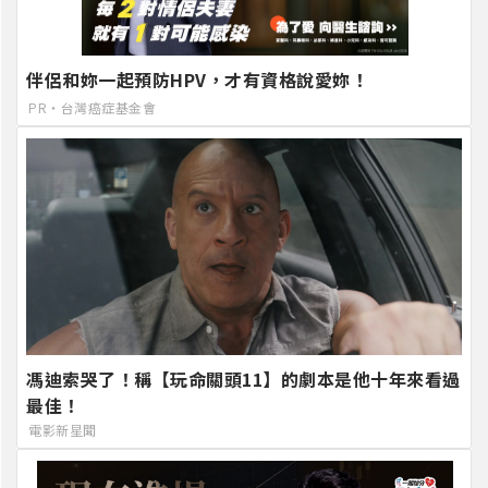
伴侶和妳一起預防HPV，才有資格說愛妳！
PR・台灣癌症基金會
馮迪索哭了！稱【玩命關頭11】的劇本是他十年來看過
最佳！
電影新星聞