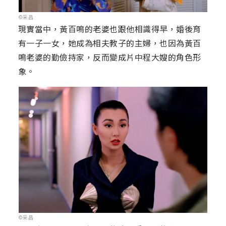
©采昌
現實當中，黃百鳴的老婆也跟他相識得早，婚後育
有一子一女，她成為相夫教子的主婦，也因為黃百
鳴老婆的勤儉持家，反而變成片中程大嫂的角色形
象。
©采昌