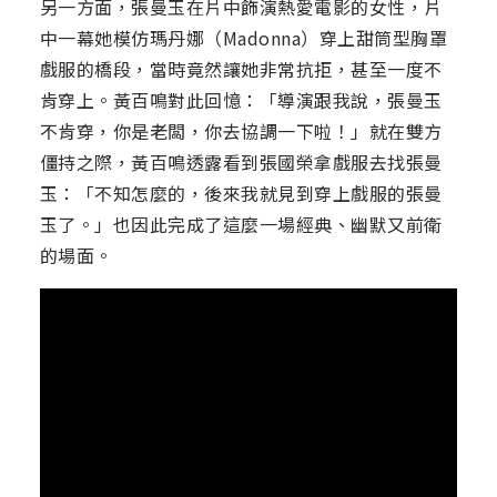
另一方面，張曼玉在片中飾演熱愛電影的女性，片
中一幕她模仿瑪丹娜（Madonna）穿上甜筒型胸罩
戲服的橋段，當時竟然讓她非常抗拒，甚至一度不
肯穿上。黃百鳴對此回憶：「導演跟我說，張曼玉
不肯穿，你是老闆，你去協調一下啦！」就在雙方
僵持之際，黃百鳴透露看到張國榮拿戲服去找張曼
玉：「不知怎麼的，後來我就見到穿上戲服的張曼
玉了。」也因此完成了這麼一場經典、幽默又前衛
的場面。