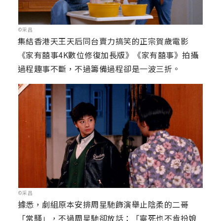
©采昌
集結香港天王天后同台賣力搞笑的正宗賀歲電影
《家有囍事4K數位修復加長版》《家有囍事》拍攝
過程趣事不斷，不過籌備過程卻是一波三折。
©采昌
據悉，劇組原本安排周星馳飾演舉止陰柔的二哥
「常騷」，不過周星馳卻放話：「寧死也不肯扮娘