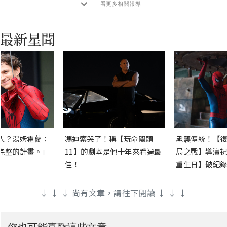
看更多相關報導
人？湯姆霍蘭：
馮迪索哭了！稱【玩命關頭
承襲傳統！【復
完整的計畫。」
11】的劇本是他十年來看過最
局之戰】導演祝
佳！
重生日】破紀錄
↓ ↓ ↓ 尚有文章，請往下閱讀 ↓ ↓ ↓