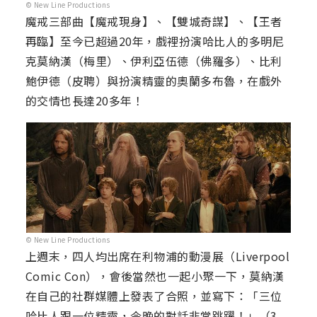
© New Line Productions
魔戒三部曲【魔戒現身】、【雙城奇謀】、【王者
再臨】至今已超過20年，戲裡扮演哈比人的多明尼
克莫納漢（梅里）、伊利亞伍德（佛羅多）、比利
鮑伊德（皮聘）與扮演精靈的奧蘭多布魯，在戲外
的交情也長達20多年！
© New Line Productions
上週末，四人均出席在利物浦的動漫展（Liverpool
Comic Con），會後當然也一起小聚一下，莫納漢
在自己的社群媒體上發表了合照，並寫下：「三位
哈比人跟一位精靈，今晚的對話非常跳躍！」（3