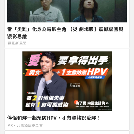
當「災難」化身為電影主角 【災 劇場版】震撼感官與
觀影思維
電影新星聞
伴侶和妳一起預防HPV，才有資格說愛妳！
PR・台灣癌症基金會