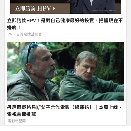
立即諮詢HPV！是對自己健康最好的投資，把握現在不
嫌晚！
PR・台灣癌症基金會
丹尼爾戴路易斯父子合作電影【銀蓮花】｜本周上線、
電視首播推薦
電影新星聞