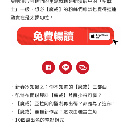
莫納漢形容他們的重聚就像是動漫展中的「聖戰
士」一般，想必【魔戒】的粉絲們應該也覺得這連
動實在是太夢幻啦！
．
新春冷知識之：你不知道的【魔戒】三部曲
．
凱特布蘭琪爆料【魔戒】片酬少得可憐？
．
【魔戒】亞拉岡的聖劍再出鞘？都是為了這部！
．
【魔戒】要推新作品！這次由牠當主角
．
10個最出名的電影詛咒