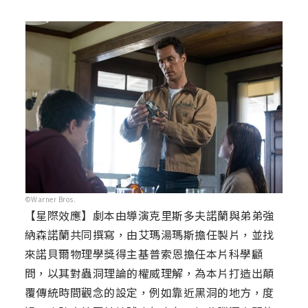
©Warner Bros.
【星際效應】劇本由導演克里斯多夫諾蘭與弟弟強
納森諾蘭共同撰寫，由艾瑪湯瑪斯擔任製片，並找
來諾貝爾物理學獎得主基普索恩擔任本片科學顧
問，以其對蟲洞理論的權威理解，為本片打造出顛
覆傳統時間觀念的設定，例如靠近黑洞的地方，度