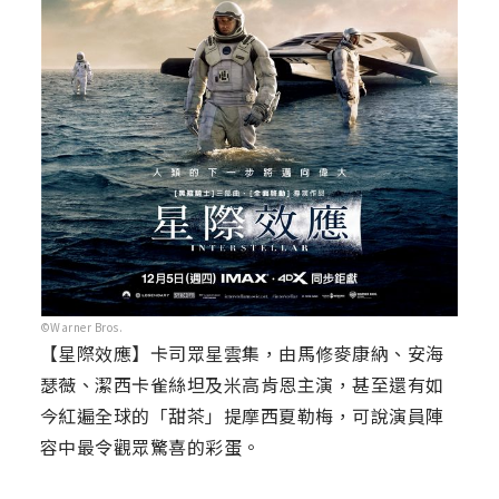
©Warner Bros.
【星際效應】卡司眾星雲集，由馬修麥康納、安海
瑟薇、潔西卡雀絲坦及米高肯恩主演，甚至還有如
今紅遍全球的「甜茶」提摩西夏勒梅，可說演員陣
容中最令觀眾驚喜的彩蛋。