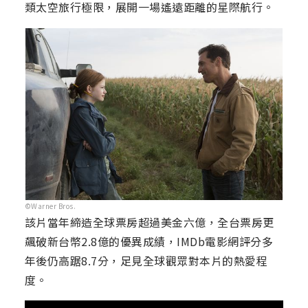
類太空旅行極限，展開一場遙遠距離的星際航行。
©Warner Bros.
該片當年締造全球票房超過美金六億，全台票房更
飆破新台幣2.8億的優異成績，IMDb電影網評分多
年後仍高踞8.7分，足見全球觀眾對本片的熱愛程
度。