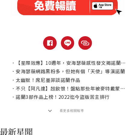
．
【星際效應】10週年，安海瑟薇感性發文揭諾蘭暖舉
．
安海瑟薇網路黑粉多，但她有個「天使」導演諾蘭
．
太幽默！席尼墨菲談諾蘭作品
．
不只【阿凡達】超飲恨！盤點那些年被麥特戴蒙婉拒演出的電影
．
諾蘭3部作品上榜！2022迄今盜版苦主排行
看更多相關報導