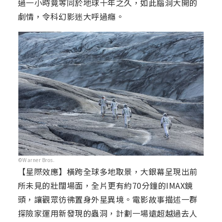
過一小時竟等同於地球十年之久，如此腦洞大開的
劇情，令科幻影迷大呼過癮。
©Warner Bros.
【星際效應】橫跨全球多地取景，大銀幕呈現出前
所未見的壯闊場面，全片更有約70分鐘的IMAX鏡
頭，讓觀眾彷彿置身外星異境。電影故事描述一群
探險家運用新發現的蟲洞，計劃一場遠超越過去人