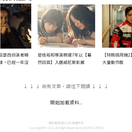
巫瑟西扮演者珊
是枝裕和導演睽違7年以【驀
【特務搞飛機2
聲，已經一年沒
然回首】入選威尼斯影展
大量動作戲
↓ ↓ ↓ 尚有文章，請往下閱讀 ↓ ↓ ↓
開始加載資料..
視影實業(股)公司 版權所有
Copyright©>2026 All Right Reserved by WOW!SCREEN