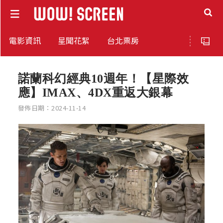
電影資訊
星聞花絮
台北票房
諾蘭科幻經典10週年！【星際效
應】IMAX、4DX重返大銀幕
發佈日期：2024-11-14