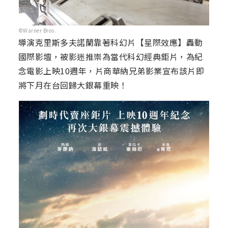
©Warner Bros.
導演克里斯多夫諾蘭靠著科幻片【星際效應】轟動
國際影壇，被影迷推崇為當代科幻經典鉅片，為紀
念電影上映10週年，片商華納兄弟影業宣布該片即
將下月在台回歸大銀幕重映！