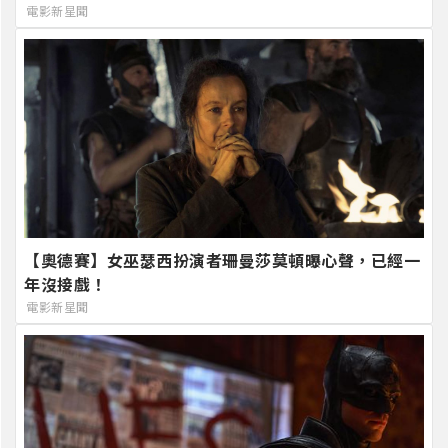
電影新星聞
【奧德賽】女巫瑟西扮演者珊曼莎莫頓曝心聲，已經一
年沒接戲！
電影新星聞