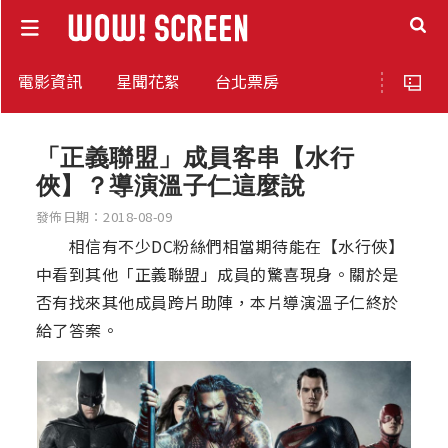
電影資訊
星聞花絮
台北票房
「正義聯盟」成員客串【水行
俠】？導演溫子仁這麼說
發佈日期：2018-08-09
相信有不少DC粉絲們相當期待能在【水行俠】
中看到其他「正義聯盟」成員的驚喜現身。關於是
否有找來其他成員跨片助陣，本片導演溫子仁終於
給了答案。