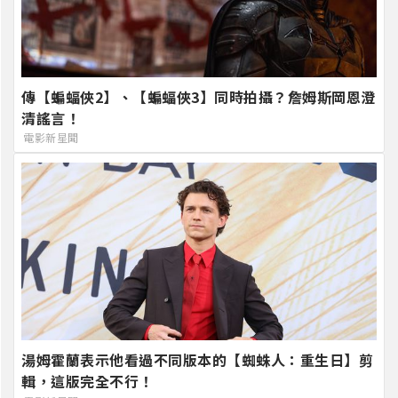
傳【蝙蝠俠2】、【蝙蝠俠3】同時拍攝？詹姆斯岡恩澄
清謠言！
電影新星聞
湯姆霍蘭表示他看過不同版本的【蜘蛛人：重生日】剪
輯，這版完全不行！