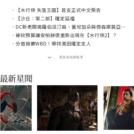
．
【水行俠 失落王國】首支正式中文預告
．
【沙丘：第二部】確定延檔
．
DC新老闆揭羅伯派汀森、蓋兒加朵與傑森摩莫亞未來
．
被砍預算讓安柏赫德重新出現在【水行俠2】？
．
分道揚鑣WBD！華特濱田確定走人
看更多相關報導