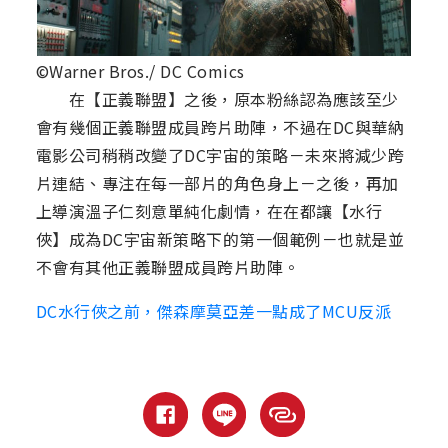
©Warner Bros./ DC Comics
在【正義聯盟】之後，原本粉絲認為應該至少
會有幾個正義聯盟成員跨片助陣，不過在DC與華納
電影公司稍稍改變了DC宇宙的策略－未來將減少跨
片連結、專注在每一部片的角色身上－之後，再加
上導演溫子仁刻意單純化劇情，在在都讓【水行
俠】成為DC宇宙新策略下的第一個範例－也就是並
不會有其他正義聯盟成員跨片助陣。
DC水行俠之前，傑森摩莫亞差一點成了MCU反派