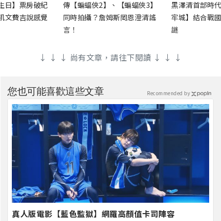
生日】票房破紀
傳【蝙蝠俠2】、【蝙蝠俠3】
黑澤清首部時代
凱文費吉說感覺
同時拍攝？詹姆斯岡恩澄清謠
牢城】結合戰國
言！
謎
↓ ↓ ↓ 尚有文章，請往下閱讀 ↓ ↓ ↓
您也可能喜歡這些文章
Recommended by
真人版電影【藍色監獄】網羅高顏值卡司陣容