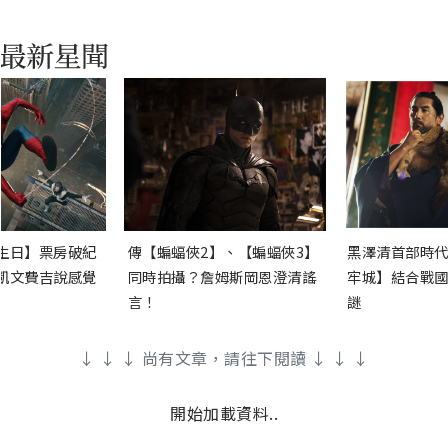
生日】票房破紀
傳【蝙蝠俠2】、【蝙蝠俠3】
黑澤清首部時代
凱文費吉說感覺
同時拍攝？詹姆斯岡恩澄清謠
牢城】結合戰國
言！
謎
↓ ↓ ↓ 尚有文章，請往下閱讀 ↓ ↓ ↓
開始加載資料..