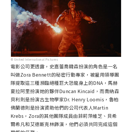
© United International Pictures
電影公司更透露，史嘉蕾喬韓森扮演的角色是一名
叫做Zora Bennett的秘密行動專家，被雇用領導團
隊提取這三種瀕臨絕種巨大恐龍身上的DNA，馬赫
夏拉阿里扮演她的夥伴Duncan Kincaid，而喬納森
貝利則是扮演古生物學家Dr. Henry Loomis，魯柏
佛蘭德則是扮演資助他們的公司代表人Martin
Krebs，Zora的其他團隊成員由菲莉萍維芝、貝希
爾希凡和艾德斯克林飾演，他們必須共同完成這個