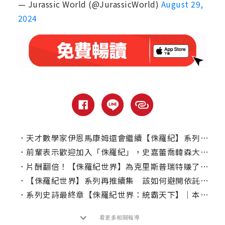
— Jurassic World (@JurassicWorld)
August 29,
2024
．
天才數學家伊恩馬康姆還會繼續【侏羅紀】系列的旅程嗎？傑夫高布倫給答案
．
前輩表示歡迎加入「侏羅紀」，史嘉蕾喬韓森大驚喜！
．
片酬翻倍！【侏羅紀世界】為克里斯普瑞特賺了多少？
．
【侏羅紀世界】系列再推續集 該如何避開依託答辯？
．
系列史詩最終章【侏羅紀世界：統霸天下】｜本周上線、電視首播推薦
看更多相關報導