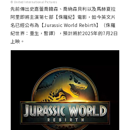
© United International Pictures
先前傳出史嘉蕾喬韓森、喬納森貝利以及馬赫夏拉
阿里即將主演第七部【侏羅紀】電影，如今英文片
名已經公布為【Jurassic World Rebirth】（侏羅
紀世界：重生，暫譯），預計將於2025年的7月2日
上映。