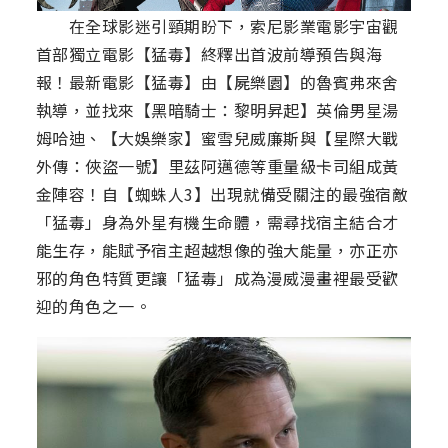
在全球影迷引頸期盼下，索尼影業電影宇宙觀
首部獨立電影【猛毒】終釋出首波前導預告與海
報！最新電影【猛毒】由【屍樂園】的魯賓弗來舍
執導，並找來【黑暗騎士：黎明昇起】英倫男星湯
姆哈迪、【大娛樂家】蜜雪兒威廉斯與【星際大戰
外傳：俠盜一號】里茲阿邁德等重量級卡司組成黃
金陣容！自【蜘蛛人3】出現就備受關注的最強宿敵
「猛毒」身為外星有機生命體，需尋找宿主結合才
能生存，能賦予宿主超越想像的強大能量，亦正亦
邪的角色特質更讓「猛毒」成為漫威漫畫裡最受歡
迎的角色之一。