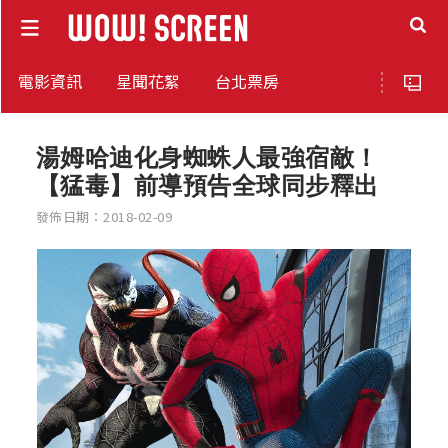
電影資訊
星聞花絮
台北票房
湯姆哈迪化身蜘蛛人最強宿敵！
【猛毒】前導預告全球同步釋出
發佈日期：2018-02-09