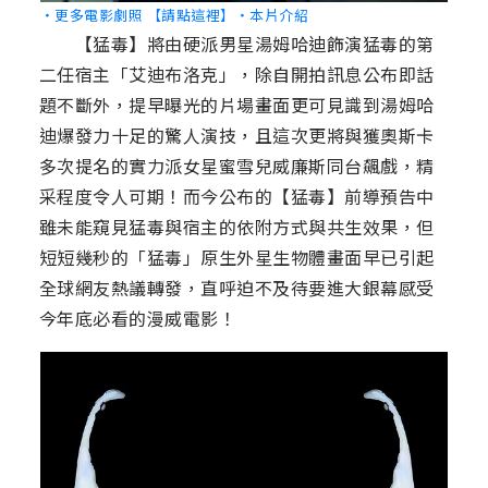
‧更多電影劇照 【請點這裡】
‧本片介紹
【猛毒】將由硬派男星湯姆哈迪飾演猛毒的第
二任宿主「艾迪布洛克」，除自開拍訊息公布即話
題不斷外，提早曝光的片場畫面更可見識到湯姆哈
迪爆發力十足的驚人演技，且這次更將與獲奧斯卡
多次提名的實力派女星蜜雪兒威廉斯同台飆戲，精
采程度令人可期！而今公布的【猛毒】前導預告中
雖未能窺見猛毒與宿主的依附方式與共生效果，但
短短幾秒的「猛毒」原生外星生物體畫面早已引起
全球網友熱議轉發，直呼迫不及待要進大銀幕感受
今年底必看的漫威電影！