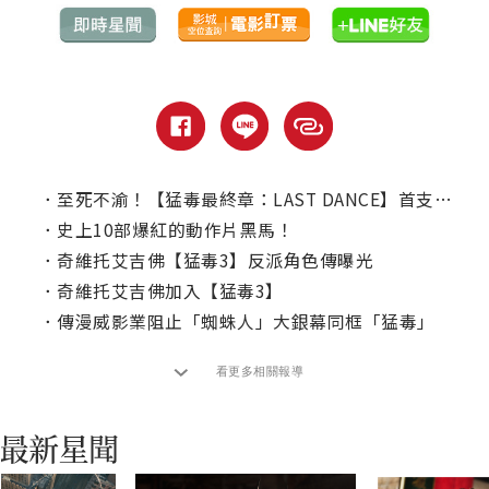
．
至死不渝！【猛毒最終章：LAST DANCE】首支預告曝光！
．
史上10部爆紅的動作片黑馬！
．
奇維托艾吉佛【猛毒3】反派角色傳曝光
．
奇維托艾吉佛加入【猛毒3】
．
傳漫威影業阻止「蜘蛛人」大銀幕同框「猛毒」
看更多相關報導