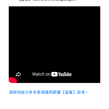
湯姆哈迪分享多張場邊照歡慶【猛毒】殺青！