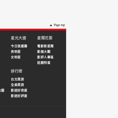
星光大道
星聞花絮
今日我最壽
電影新星聞
男明星
影展大觀
女明星
影評人專區
話題特寫
排行榜
台北票房
全美票房
地圖
影迷好奇度
影迷好評度