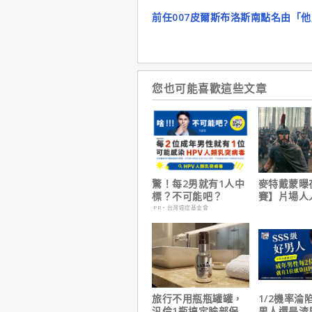
前任007皮爾斯布洛斯南點名由「他
您也可能喜歡這些文章
驚！每2男就有1人中
麥特戴蒙曝
標？不可能吧？
賽】片場人
沒有特殊待
PR・台灣癌症基金會
旅行不用瓶瓶罐罐，
1/2機率淪
汎倫1瓶搞定臉部保
男人還是渣