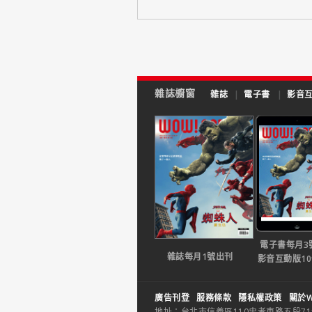
雜誌櫥窗
雜誌
|
電子書
|
影音
電子書每月3
雜誌每月1號出刊
影音互動版1
廣告刊登
服務條款
隱私權政策
關於W
地址：台北市信義區110忠孝東路五段71巷26