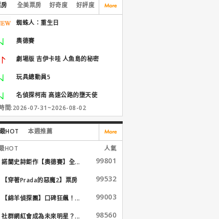
票房
全美票房
好奇度
好評度
蜘蛛人：重生日
奧德賽
劇場版 吉伊卡哇 人魚島的秘密
玩具總動員5
名偵探柯南 高速公路的墮天使
間:2026-07-31~2026-08-02
最HOT
本週推薦
最HOT
人氣
99801
諾蘭史詩鉅作【奧德賽】全...
99532
【穿著Prada的惡魔2】票房
大...
99003
【綿羊偵探團】口碑狂飆！...
98560
社群網紅會成為未來明星？...