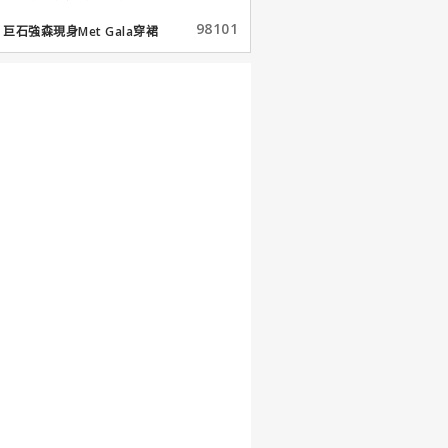
98101
巨石強森現身Met Gala穿裙
子...