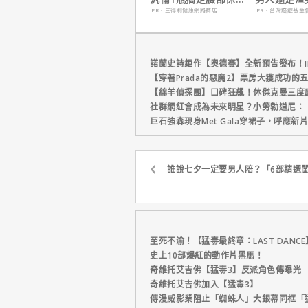
養！
在這
PR・三得利健康網路商店
PR・台灣癌症基金
諾蘭史詩鉅作【奧德賽】全新預告發布！I
【穿著Prada的惡魔2】票房大獲成功的
【綿羊偵探團】口碑狂飆！休傑克曼三度
社群網紅會成為未來明星？小勞勃道尼：
巨石強森現身Met Gala穿裙子，呼應
誰說七夕一定要男人陪？「6部精選
至死不渝！【猛毒最終章：LAST DANC
史上10部爆紅的動作片黑馬！
奇維托艾吉佛【猛毒3】反派角色傳曝光
奇維托艾吉佛加入【猛毒3】
傳漫威影業阻止「蜘蛛人」大銀幕同框「