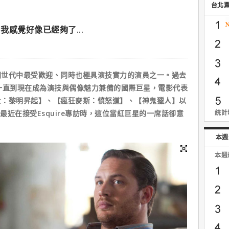
台北
感覺好像已經夠了...
代中最受歡迎、同時也極具演技實力的演員之一。過去
一直到現在成為演技與偶像魅力兼備的國際巨星，電影代表
士：黎明昇起】、【瘋狂麥斯：憤怒道】、【神鬼獵人】以
近在接受Esquire專訪時，這位當紅巨星的一席話卻意
統計時
本週
本週