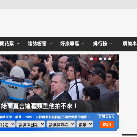
Close
聞花絮
雜誌櫥窗
好康專區
排行榜
購物車
，諾蘭直言這種類型他拍不來！