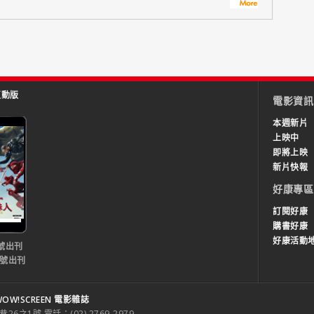
互動版
電影資訊
本週新片
上映中
即將上映
新片快報
好康專區
訂閱好康
購書好康
好康活動
號出刊
0號出刊
OW!SCREEN 電影雜誌
之1號 電話：(02) 2769-2979