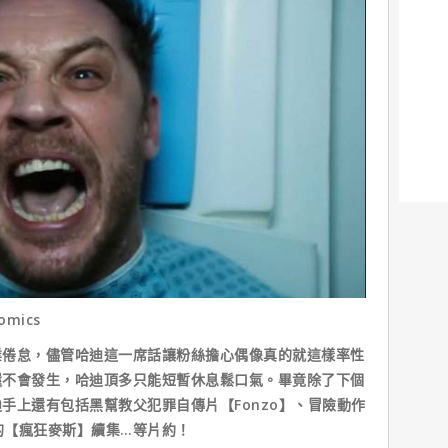
omics
怠，儘管哈迪這一席話讓粉絲擔心偶像真的就這樣率性
還不會發生，哈迪頂多只能短暫休息鬆口氣。畢竟除了下個
手上還有包括黑幫教父犯罪自傳片【Fonzo】、冒險動作
中的【瘋狂麥斯】續集…等片約！