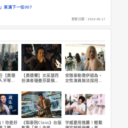
」來演下一任007
更新日期：2018-08-17
在【奧德
【奧德賽】女巫瑟西
安雅泰勒喬伊認為，
人平等，
扮演者珊曼莎莫頓曝
女性演員無法採用方
遇！
心聲，已經一年沒接
法演技的原因是？
戲！
陷！你是好
《梨泰院Class》台版
宇威愛用推薦！輕鬆
男？關鍵
影集「來！金來
搞定臉部保養，首購