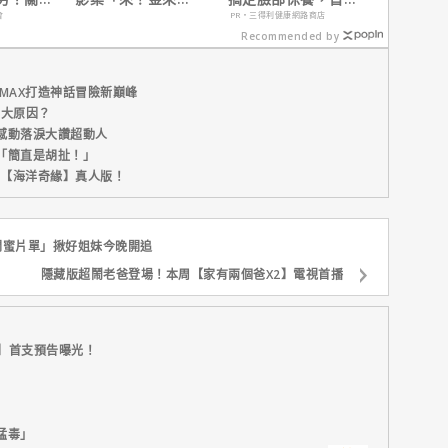
號！」HBO Max熱血
只要$390
會
PR・三得利健康網路商店
上線
Recommended by
MAX打造神話冒險新巔峰
五大原因？
感動落淚大讚超動人
「簡直是胡扯！」
新片【海洋奇緣】真人版！
閨蜜片單」揪好姐妹今晚開追
隱藏版超鬧老爸登場！本周【家有兩個爸X2】電視首播
E】首支預告曝光！
猛毒」