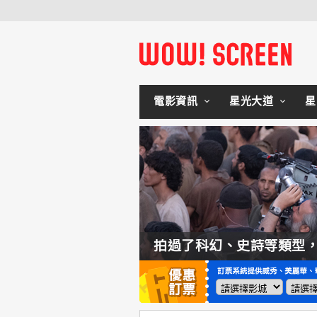
電影資訊
星光大道
星
如何交棒蜘蛛人？湯姆霍蘭：「我們有一個完整的計畫。」
拍過了科幻、史詩等類型