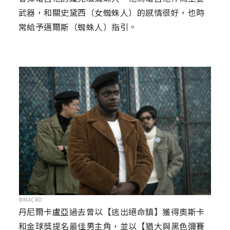
武器，和關史黛西（女蜘蛛人）的感情很好，也時
常給予邁爾斯（蜘蛛人）指引。
©MACRO
丹尼爾卡盧亞過去曾以【逃出絕命鎮】獲得奧斯卡
和金球獎提名最佳男主角，並以【猶大與黑色彌賽