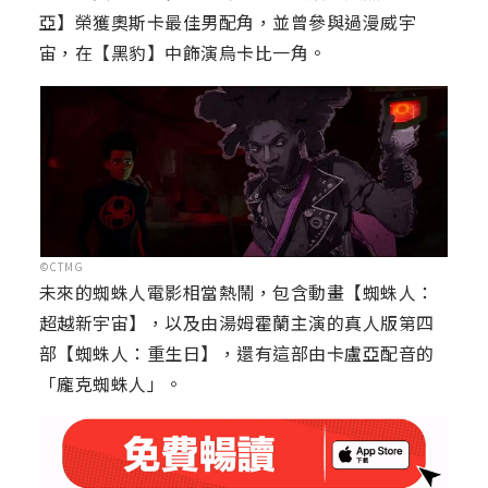
亞】榮獲奧斯卡最佳男配角，並曾參與過漫威宇
宙，在【黑豹】中飾演烏卡比一角。
©CTMG
未來的蜘蛛人電影相當熱鬧，包含動畫【蜘蛛人：
超越新宇宙】，以及由湯姆霍蘭主演的真人版第四
部【蜘蛛人：重生日】，還有這部由卡盧亞配音的
「龐克蜘蛛人」。