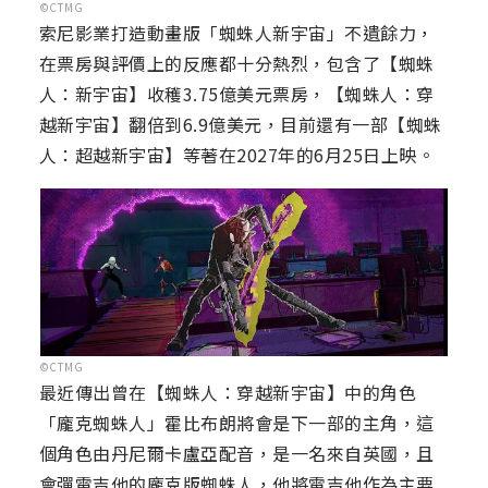
©CTMG
索尼影業打造動畫版「蜘蛛人新宇宙」不遺餘力，
在票房與評價上的反應都十分熱烈，包含了【蜘蛛
人：新宇宙】收穫3.75億美元票房，【蜘蛛人：穿
越新宇宙】翻倍到6.9億美元，目前還有一部【蜘蛛
人：超越新宇宙】等著在2027年的6月25日上映。
©CTMG
最近傳出曾在【蜘蛛人：穿越新宇宙】中的角色
「龐克蜘蛛人」霍比布朗將會是下一部的主角，這
個角色由丹尼爾卡盧亞配音，是一名來自英國，且
會彈電吉他的龐克版蜘蛛人，他將電吉他作為主要