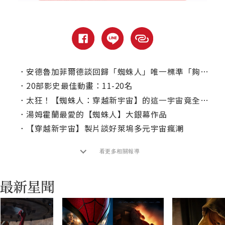
．
安德魯加菲爾德談回歸「蜘蛛人」唯一標準「夠奇怪」！
．
20部影史最佳動畫：11-20名
．
太狂！【蜘蛛人：穿越新宇宙】的這一宇宙竟全來自14歲高中生之手！
．
湯姆霍蘭最愛的【蜘蛛人】大銀幕作品
．
【穿越新宇宙】製片談好萊塢多元宇宙瘋潮
看更多相關報導