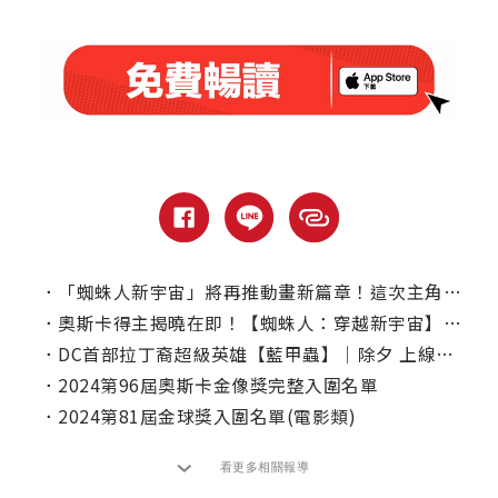
．
「蜘蛛人新宇宙」將再推動畫新篇章！這次主角是他
．
奧斯卡得主揭曉在即！【蜘蛛人：穿越新宇宙】揭密最燒錢角色竟然是「他」？
．
DC首部拉丁裔超級英雄【藍甲蟲】｜除夕 上線、電視首播推薦
．
2024第96屆奧斯卡金像獎完整入圍名單
．
2024第81屆金球獎入圍名單(電影類)
看更多相關報導