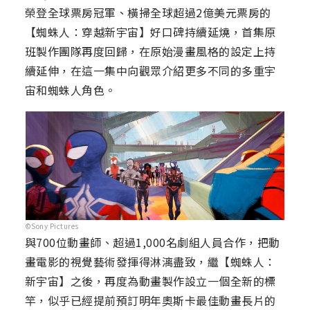
榮登全球票房冠軍、橫掃全球超過2億美元票房的
【蜘蛛人：穿越新宇宙】好口碑持續延燒，首集原
班製作團隊再度回歸，在原始漫畫風格的設定上持
續延伸，在這一集中向觀眾介紹更多不同的多重宇
宙和蜘蛛人角色。
©Sony Pictures
與700位動畫師、超過1,000名劇組人員合作，把動
畫電影的視覺藝術發揮得淋漓盡致，繼【蜘蛛人：
新宇宙】之後，再度為動畫製作設立一個全新的標
竿，似乎已經提前預訂明年奧斯卡最佳動畫長片的