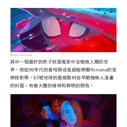
©Sony Pictures
其中一個最好的例子就是電影中女蜘蛛人關的世
界，宛如90年代的曼哈頓或是超脫樂團Nirvana的音
樂錄影帶，65號地球的風格取材自早期蜘蛛人漫畫
的封面，有著大膽的線條和鮮明的顏色。