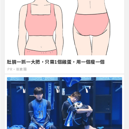
肚腩一抓一大把，只需1個雞蛋，用一個瘦一個
PR・新素簡