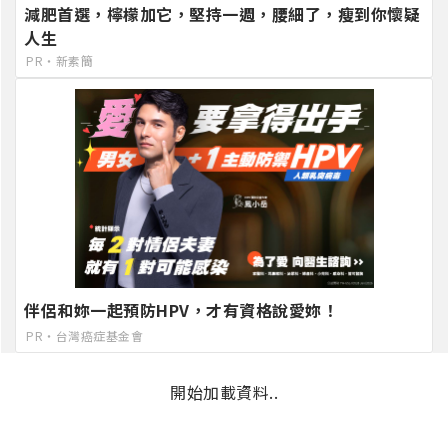
減肥首選，檸檬加它，堅持一週，腰細了，瘦到你懷疑
人生
PR・新素簡
伴侶和妳一起預防HPV，才有資格說愛妳！
PR・台灣癌症基金會
開始加載資料..