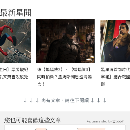
生日】票房破紀
傳【蝙蝠俠2】、【蝙蝠俠3】
黑澤清首部時代
凱文費吉說感覺
同時拍攝？詹姆斯岡恩澄清謠
牢城】結合戰國
言！
謎
↓ ↓ ↓ 尚有文章，請往下閱讀 ↓ ↓ ↓
您也可能喜歡這些文章
Recommended by