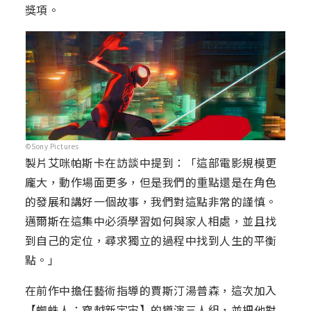
獎項。
©Sony Pictures
製片艾咪帕斯卡在訪談中提到：「這部電影規模更
龐大，動作場面更多，但是我們的重點還是在角色
的發展和講好一個故事，我們對這點非常的謹慎。
邁爾斯在這集中必須學習如何與家人相處，並且找
到自己的定位，尋求獨立的過程中找到人生的平衡
點。」
在前作中擔任藝術指導的賈斯汀湯普森，這次加入
【蜘蛛人：穿越新宇宙】的導演三人組，並把他對