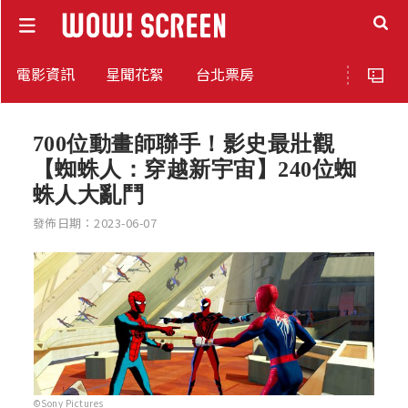
電影資訊
星聞花絮
台北票房
700位動畫師聯手！影史最壯觀
【蜘蛛人：穿越新宇宙】240位蜘
蛛人大亂鬥
發佈日期：2023-06-07
©Sony Pictures