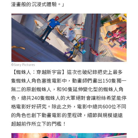
漫畫般的沉浸式體驗。」
©Sony Pictures
【蜘蛛人：穿越新宇宙】這次也破紀錄把史上最多
隻蜘蛛人角色塞進電影中，動畫師們畫出150隻獨一
無二的原創蜘蛛人，和90隻延伸變化型的蜘蛛人角
色，總共240隻蜘蛛人的大軍絕對會讓粉絲希望能停
格電影好好研究。除此之外，電影中總共600位不同
的角色也創下動畫電影的里程碑，細節與規模遠遠
超越前作所立下的門檻！