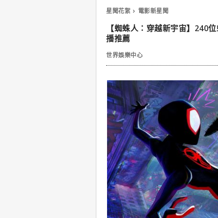
星聞花絮
電影新星聞
【蜘蛛人：穿越新宇宙】240
播推薦
世界娛樂中心