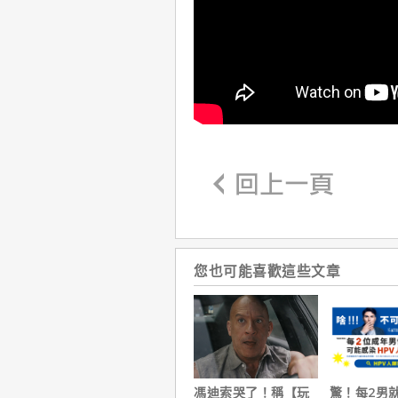
您也可能喜歡這些文章
馮迪索哭了！稱【玩
驚！每2男