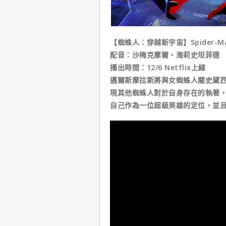
【蜘蛛人：穿越新宇宙】Spider-Man: A
配音：沙梅克摩爾、海莉史坦菲德
播出時間：12/6 Netflix上線
邁爾斯摩拉斯將與女蜘蛛人關史黛
現其他蜘蛛人對於自身存在的執著
自己作為一位超級英雄的定位，並