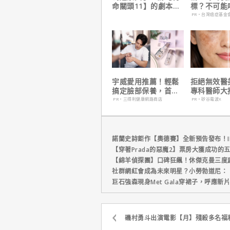
命關頭11】的劇本是
標？不可能
他十年來看過最佳！
PR・台灣癌症基金
宇威愛用推薦！輕鬆
拒絕無效醫
搞定臉部保養，首購
專科醫師大
只要$390
電波 X 讓
PR・三得利健康網路商店
PR・矽谷電波X
外更強韌
諾蘭史詩鉅作【奧德賽】全新預告發布！I
【穿著Prada的惡魔2】票房大獲成功的
【綿羊偵探團】口碑狂飆！休傑克曼三度
社群網紅會成為未來明星？小勞勃道尼：
巨石強森現身Met Gala穿裙子，呼應
磯村勇斗出演電影【月】殘殺多名福