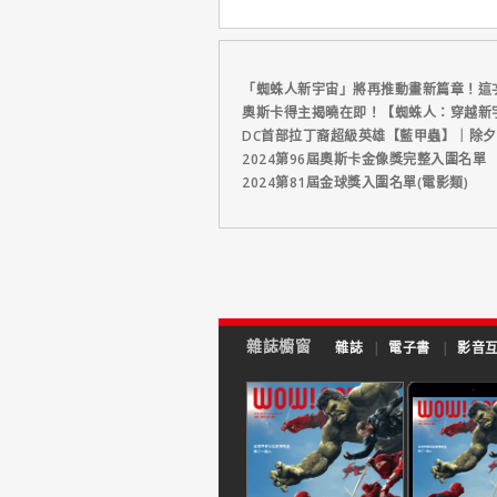
「蜘蛛人新宇宙」將再推動畫新篇章！這
奧斯卡得主揭曉在即！【蜘蛛人：穿越新
DC首部拉丁裔超級英雄【藍甲蟲】｜除夕
2024第96屆奧斯卡金像獎完整入圍名單
2024第81屆金球獎入圍名單(電影類)
雜誌櫥窗
雜誌
|
電子書
|
影音