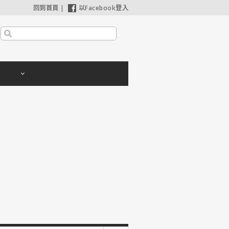
回到首頁
|
以Facebook登入
利波特：神秘的魔法石】25週年限定1週重返大銀幕