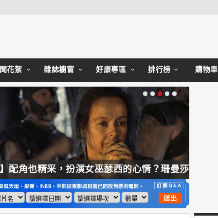
Close
聞花絮
雜誌櫥窗
好康專區
排行榜
購物車
【奧德賽】配角也精采，扮演女巫瑟西的心情？珊曼莎莫頓：「感覺就像重生」
【哈