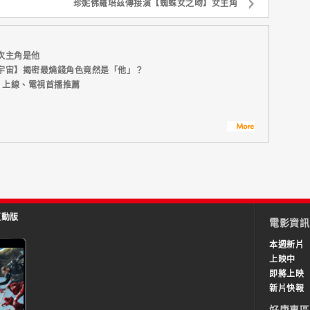
珍妮佛羅培茲傳接演【蜘蛛女之吻】女主角
次主角是他
宇宙】揭密最燒錢角色竟然是「他」？
 上線、電視首播推薦
互動版
電影資訊
本週新片
上映中
即將上映
新片快報
好康專區