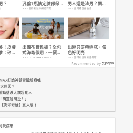
吧？
汎倫1瓶搞定臉部保
男人還是渣男？關鍵
養！
在這
會
PR・三得利健康網路商店
PR・台灣癌症基金會
美！皮膚
出國花費難抓？全包
出遊只要帶這瓶，氣
推：矽谷
式海島假期，一價搞
色好明亮
肌膚由內而
定食宿玩樂，省錢更
PR・Club Med Taiwan
PR・三得利健康網路商店
省心！
Recommended by
MAX打造神話冒險新巔峰
五大原因？
感動落淚大讚超動人
「簡直是胡扯！」
新片【海洋奇緣】真人版！
利院病患