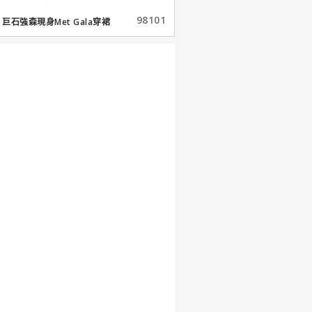
98101
巨石強森現身Met Gala穿裙
子...