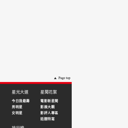
星光大道
星聞花絮
今日我最壽
電影新星聞
男明星
影展大觀
女明星
影評人專區
話題特寫
排行榜