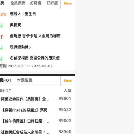
票房
全美票房
好奇度
好評度
蜘蛛人：重生日
奧德賽
劇場版 吉伊卡哇 人魚島的秘密
玩具總動員5
名偵探柯南 高速公路的墮天使
間:2026-07-31~2026-08-02
最HOT
本週推薦
最HOT
人氣
99801
諾蘭史詩鉅作【奧德賽】全...
99532
【穿著Prada的惡魔2】票房
大...
99003
【綿羊偵探團】口碑狂飆！...
98560
社群網紅會成為未來明星？...