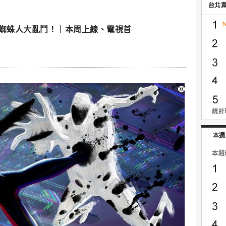
台北
位蜘蛛人大亂鬥！｜本周上線、電視首
統計時
本週
本週