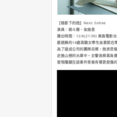
【陰影下的她】Next Sohee
演員：裴斗娜、金施恩
播出時間：12/6(21:00) 東森電影台
愛跳舞的18歲高職女學生金素熙在
為了達成公司的團隊目標，她承受
走進山裡的水庫中。女警吳柳真負
發現隱藏在該事件背後有著更悲傷