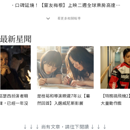
．
口碑延燒！【窒友梅根】上映二週全球票房高達9500萬美金！
看更多相關報導
巫瑟西扮演者珊
是枝裕和導演睽違7年以【驀
【特務搞飛機2
聲，已經一年沒
然回首】入選威尼斯影展
大量動作戲
↓ ↓ ↓ 尚有文章，請往下閱讀 ↓ ↓ ↓