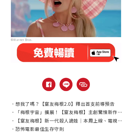
©Warner Bros.
．
想我了嗎？【窒友梅根2.0】釋出首支前導預告
．
「梅根宇宙」擴展！【窒友梅根】主創驚悚新作將推「AI恐怖女友」
．
【窒友梅根】新一代殺人詭娃｜本周上線、電視首播推薦
．
恐怖電影最佳生存守則