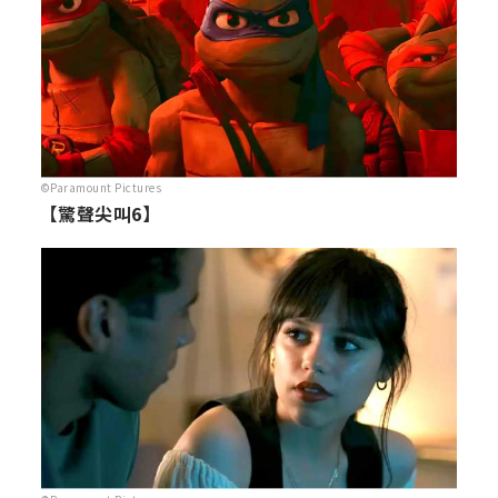
©Paramount Pictures
【驚聲尖叫6】