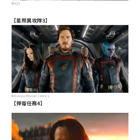
©A24
【星際異攻隊3】
©Disney/Marvel Comics
【捍衛任務4】