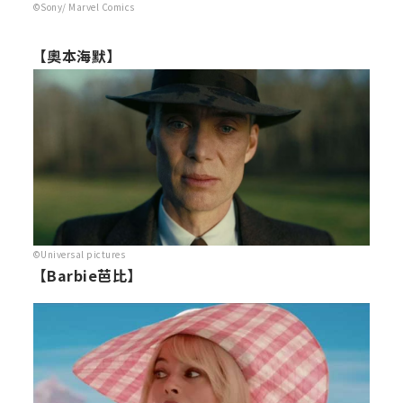
©Sony/ Marvel Comics
【奧本海默】
©Universal pictures
【Barbie芭比】