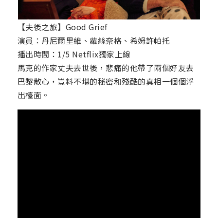
【夫後之旅】Good Grief
演員：丹尼爾里維、蘿絲奈格、希姆許帕托
播出時間：1/5 Netflix獨家上線
馬克的作家丈夫去世後，悲痛的他帶了兩個好友去
巴黎散心，豈料不堪的秘密和殘酷的真相一個個浮
出檯面。