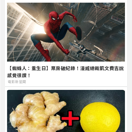
【蜘蛛人：重生日】票房破紀錄！漫威總裁凱文費吉說
感覺很讚！
電影新星聞