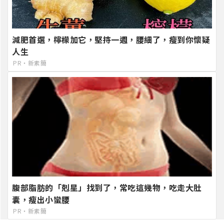
減肥首選，檸檬加它，堅持一週，腰細了，瘦到你懷疑
人生
PR・新素簡
腹部脂肪的「剋星」找到了，常吃這幾物，吃走大肚
囊，瘦出小蠻腰
PR・新素簡