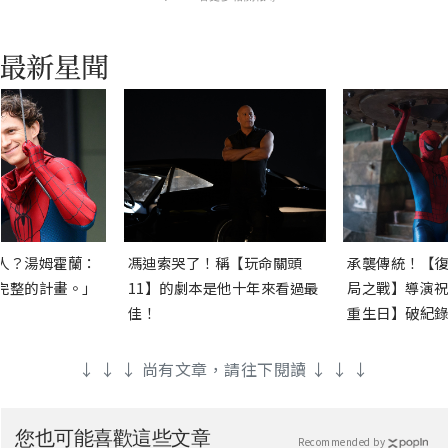
人？湯姆霍蘭：
馮迪索哭了！稱【玩命關頭
承襲傳統！【復
完整的計畫。」
11】的劇本是他十年來看過最
局之戰】導演祝
佳！
重生日】破紀錄
↓ ↓ ↓ 尚有文章，請往下閱讀 ↓ ↓ ↓
您也可能喜歡這些文章
Recommended by