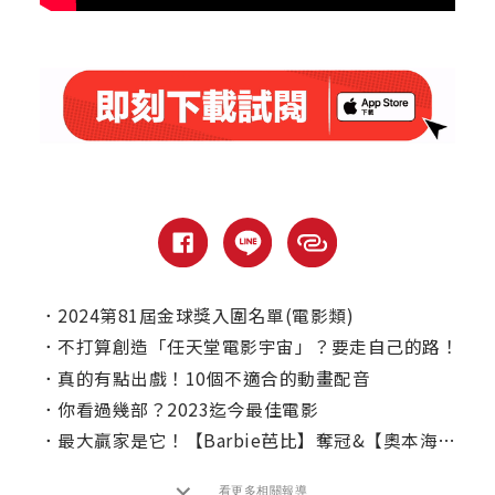
．
2024第81屆金球獎入圍名單(電影類)
．
不打算創造「任天堂電影宇宙」？要走自己的路！
．
真的有點出戲！10個不適合的動畫配音
．
你看過幾部？2023迄今最佳電影
．
最大贏家是它！【Barbie芭比】奪冠&【奧本海默】破8.5億
看更多相關報導