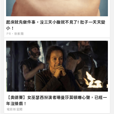
起床就先做件事，沒三天小腹就不見了! 肚子一天天變
小！
PR・新素簡
【奧德賽】女巫瑟西扮演者珊曼莎莫頓曝心聲，已經一
年沒接戲！
電影新星聞