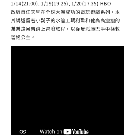
1/14(21:00), 1/19(19:25), 1/20(17:35) HBO
改編自任天堂在全球大獲成功的電玩遊戲系列，本
片講述留著小鬍子的水管工瑪利歐和他高高瘦瘦的
弟弟路易吉踏上冒險旅程，以從反派庫巴手中拯救
碧姬公主。