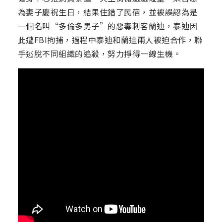
為妻子慶祝生日，結果住錯了民宿，並被誤認為是
一個名叫“多倫多男子”的惡毒刺客蘭迪，泰迪因
此遭FBI拘捕，過程中泰迪和蘭迪兩人被迫合作，聯
手逃脫不同組織的追殺，努力掙得一線生機。