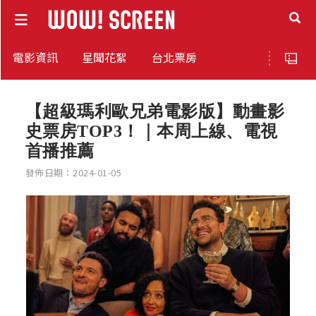
電影資訊
星聞花絮
台北票房
【超級瑪利歐兄弟電影版】動畫影
史票房TOP3！｜本周上線、電視
首播推薦
發佈日期：2024-01-05