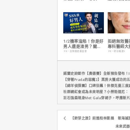
耶考芬解密10個電影
演克里斯多
梗！
自解釋！
1/2機率淪陷！你是好
拒絕無效醫
男人還是渣男？關鍵
專科醫師大
在這
電波 X 讓
PR・台灣癌症基金會
PR・矽谷電波X
外更強韌
諾蘭史詩鉅作【奧德賽】全新預告發布！I
【穿著Prada的惡魔2】票房大獲成功的
【綿羊偵探團】口碑狂飆！休傑克曼三度
社群網紅會成為未來明星？小勞勃道尼：
巨石強森現身Met Gala穿裙子，呼應
【鈴芽之旅】前進柏林影展 新海誠
未來武器