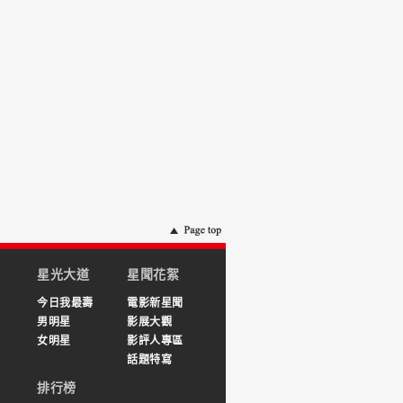
星光大道
星聞花絮
今日我最壽
電影新星聞
男明星
影展大觀
女明星
影評人專區
話題特寫
排行榜