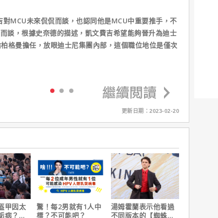
吉對MCU未來侃侃而談，也認同他是MCU中重要推手，不
侃而談，根據史奈德的描述，凱文費吉希望能夠晉升為迪士
倫柏格曼擔任，放眼迪士尼集團內部，這個職位地位是僅次
更新日期：2023-02-20
盔甲因太
驚！每2男就有1人中
湯姆霍蘭表示他看過
詬病？導
標？不可能吧？
不同版本的【蜘蛛