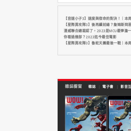
【音速小子3】速度與宿命的對決！｜本
【星際異攻隊3】後再續前緣？詹姆斯岡恩
漫威聯合總裁認了，2023是MCU最慘澹
你看過幾部？2023迄今最佳電影
【星際異攻隊3】魯蛇天團最後一戰｜本
雜誌櫥窗
雜誌
|
電子書
|
影音