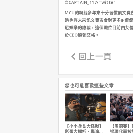
©CAPTAIN_117/Twitter
MCU的粉絲多年來十分習慣凱文費
過也許未來凱文費吉會對更多IP侃
尼娛樂的總裁，這個職位目前由艾
於CEO鮑勃艾格。
您也可能喜歡這些文章
【小小兵＆大怪獸】
【奧德賽】
彩蛋大解析、導演皮
過現代而被