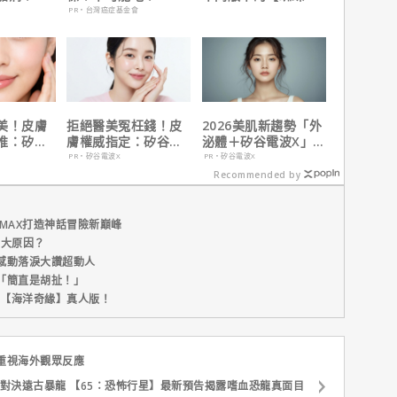
夫諾蘭親
人：重生日】剪輯，
PR・台灣癌症基金會
這版完全不行！
美！皮膚
拒絕醫美冤枉錢！皮
2026美肌新趨勢「外
推：矽谷
膚權威指定：矽谷電
泌體＋矽谷電波X」聯
肌膚由內而
波 X 由內而外養出逆
手，開啟高階養膚新
PR・矽谷電波X
PR・矽谷電波X
齡好膚質
世代
Recommended by
MAX打造神話冒險新巔峰
五大原因？
感動落淚大讚超動人
「簡直是胡扯！」
新片【海洋奇緣】真人版！
重視海外觀眾反應
對決遠古暴龍 【65：恐怖行星】最新預告揭露嗜血恐龍真面目