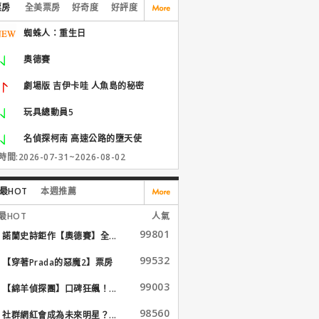
票房
全美票房
好奇度
好評度
蜘蛛人：重生日
奧德賽
劇場版 吉伊卡哇 人魚島的秘密
玩具總動員5
名偵探柯南 高速公路的墮天使
間:2026-07-31~2026-08-02
最HOT
本週推薦
最HOT
人氣
99801
諾蘭史詩鉅作【奧德賽】全...
99532
【穿著Prada的惡魔2】票房
大...
99003
【綿羊偵探團】口碑狂飆！...
98560
社群網紅會成為未來明星？...