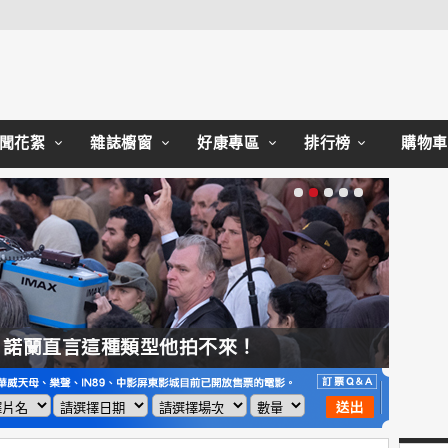
Close
聞花絮
雜誌櫥窗
好康專區
排行榜
購物車
，諾蘭直言這種類型他拍不來！