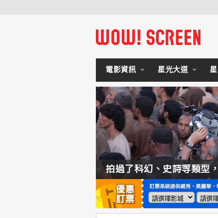
電影資訊
星光大道
星
如何交棒蜘蛛人？湯姆霍蘭：「我們有一個完整的計畫。」
拍過了科幻、史詩等類型