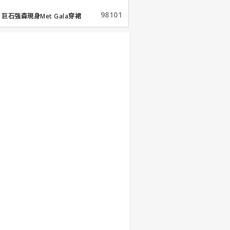
98101
巨石強森現身Met Gala穿裙
子...