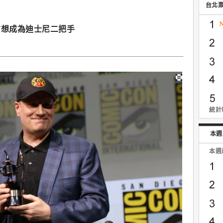
台北
費吉想成為迪士尼二把手
統計時
本週
本週