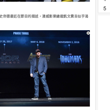
ic的傑夫史奈德最近在節目的描述，漫威影業總裁凱文費吉似乎渴