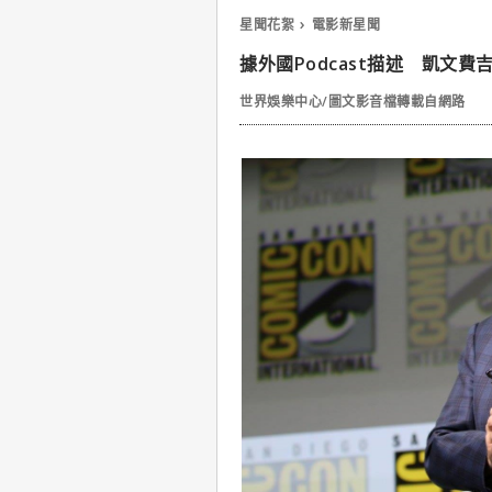
星聞花絮
電影新星聞
據外國Podcast描述 凱文
世界娛樂中心/圖文影音檔轉載自網路