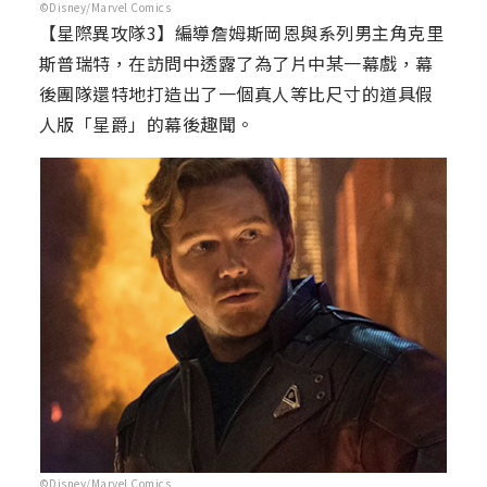
©Disney/Marvel Comics
【星際異攻隊3】編導詹姆斯岡恩與系列男主角克里
斯普瑞特，在訪問中透露了為了片中某一幕戲，幕
後團隊還特地打造出了一個真人等比尺寸的道具假
人版「星爵」的幕後趣聞。
©Disney/Marvel Comics