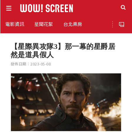
電影資訊
星聞花絮
台北票房
【星際異攻隊3】那一幕的星爵居
然是道具假人
發佈日期：2023-05-08