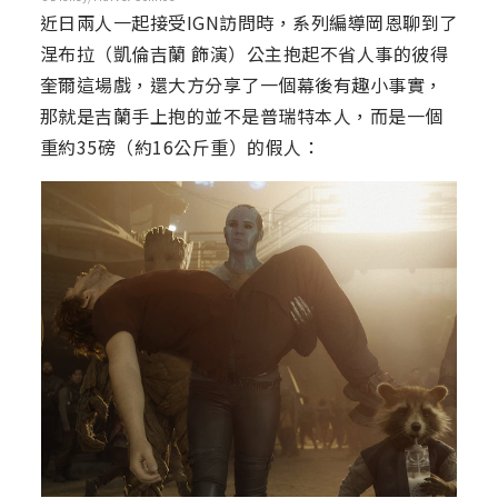
近日兩人一起接受IGN訪問時，系列編導岡恩聊到了
涅布拉（凱倫吉蘭 飾演）公主抱起不省人事的彼得
奎爾這場戲，還大方分享了一個幕後有趣小事實，
那就是吉蘭手上抱的並不是普瑞特本人，而是一個
重約35磅（約16公斤重）的假人：