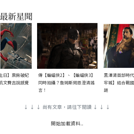
生日】票房破紀
傳【蝙蝠俠2】、【蝙蝠俠3】
黑澤清首部時代
凱文費吉說感覺
同時拍攝？詹姆斯岡恩澄清謠
牢城】結合戰國
言！
謎
↓ ↓ ↓ 尚有文章，請往下閱讀 ↓ ↓ ↓
開始加載資料..