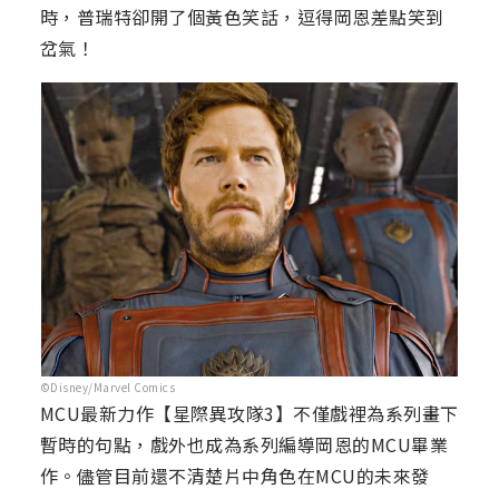
時，普瑞特卻開了個黃色笑話，逗得岡恩差點笑到
岔氣！
©Disney/Marvel Comics
MCU最新力作【星際異攻隊3】不僅戲裡為系列畫下
暫時的句點，戲外也成為系列編導岡恩的MCU畢業
作。儘管目前還不清楚片中角色在MCU的未來發