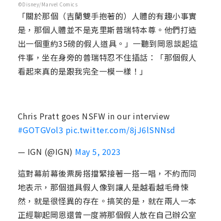
©Disney/Marvel Comics
「關於那個（吉蘭雙手抱著的）人體的有趣小事實
是，那個人體並不是克里斯普瑞特本尊。他們打造
出一個重約35磅的假人道具。」一聽到岡恩談起這
件事，坐在身旁的普瑞特忍不住插話：「那個假人
看起來真的是跟我完全一模一樣！」
Chris Pratt goes NSFW in our interview
#GOTGVol3
pic.twitter.com/8jJ6lSNNsd
— IGN (@IGN)
May 5, 2023
這對幕前幕後票房搭擋緊接著一搭一唱，不約而同
地表示，那個道具假人像到讓人是越看越毛骨悚
然，就是很怪異的存在。搞笑的是，就在兩人一本
正經聊起岡恩還曾一度將那個假人放在自己辦公室