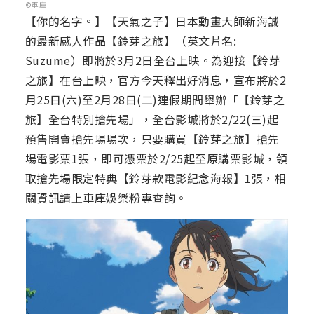
©車庫
【你的名字。】【天氣之子】日本動畫大師新海誠
的最新感人作品【鈴芽之旅】（英文片名:
Suzume）即將於3月2日全台上映。為迎接【鈴芽
之旅】在台上映，官方今天釋出好消息，宣布將於2
月25日(六)至2月28日(二)連假期間舉辦「【鈴芽之
旅】全台特別搶先場」，全台影城將於2/22(三)起
預售開賣搶先場場次，只要購買【鈴芽之旅】搶先
場電影票1張，即可憑票於2/25起至原購票影城，領
取搶先場限定特典【鈴芽款電影紀念海報】1張，相
關資訊請上車庫娛樂粉專查詢。