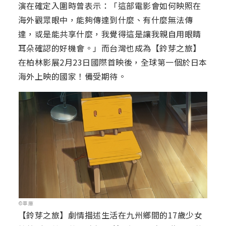
演在確定入圍時曾表示：「這部電影會如何映照在
海外觀眾眼中，能夠傳達到什麼、有什麼無法傳
達，或是能共享什麼，我覺得這是讓我親自用眼睛
耳朵確認的好機會。」而台灣也成為【鈴芽之旅】
在柏林影展2月23日國際首映後，全球第一個於日本
海外上映的國家！備受期待。
©車庫
【鈴芽之旅】劇情描述生活在九州鄉間的17歲少女