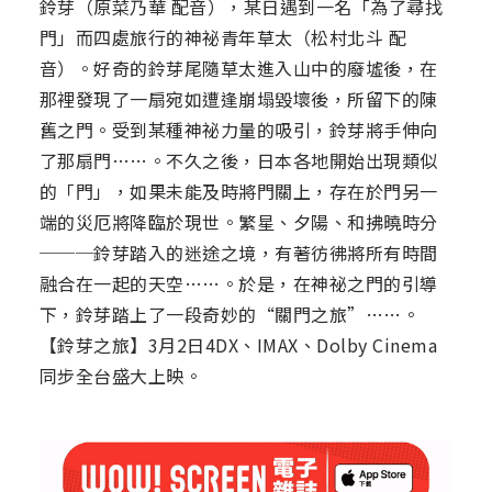
鈴芽（原菜乃華 配音），某日遇到一名「為了尋找
門」而四處旅行的神祕青年草太（松村北斗 配
音）。好奇的鈴芽尾隨草太進入山中的廢墟後，在
那裡發現了一扇宛如遭逢崩塌毀壞後，所留下的陳
舊之門。受到某種神祕力量的吸引，鈴芽將手伸向
了那扇門……。不久之後，日本各地開始出現類似
的「門」，如果未能及時將門關上，存在於門另一
端的災厄將降臨於現世。繁星、夕陽、和拂曉時分
───鈴芽踏入的迷途之境，有著彷彿將所有時間
融合在一起的天空……。於是，在神祕之門的引導
下，鈴芽踏上了一段奇妙的“關門之旅”……。
【鈴芽之旅】3月2日4DX、IMAX、Dolby Cinema
同步全台盛大上映。