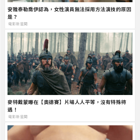
安雅泰勒喬伊認為，女性演員無法採用方法演技的原因
是？
電影新星聞
麥特戴蒙曝在【奧德賽】片場人人平等，沒有特殊待
遇！
電影新星聞