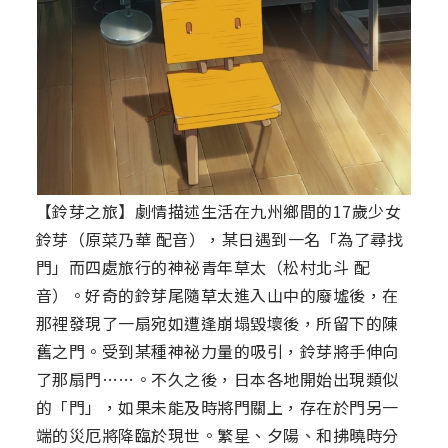
【鈴芽之旅】劇情描述生活在九州鄉間的17歲少女
鈴芽（原菜乃華 配音），某日遇到一名「為了尋找
門」而四處旅行的神祕青年草太（松村北斗 配
音）。好奇的鈴芽尾隨草太進入山中的廢墟後，在
那裡發現了一扇宛如遭逢崩塌毀壞後，所留下的陳
舊之門。受到某種神祕力量的吸引，鈴芽將手伸向
了那扇門……。不久之後，日本各地開始出現類似
的「門」，如果未能及時將門關上，存在於門另一
端的災厄將降臨於現世。繁星、夕陽、和拂曉時分