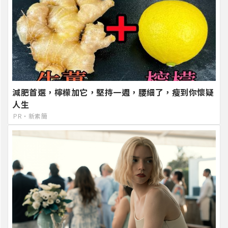
減肥首選，檸檬加它，堅持一週，腰細了，瘦到你懷疑
人生
PR・新素簡