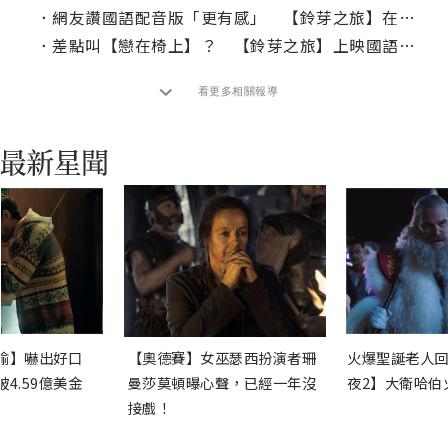
．
網友讚國語配音版「更有感」 【鈴芽之旅】在台寫下新海誠電影票房新紀錄
．
差點叫【戀在椅上】？ 【鈴芽之旅】上映國語配音版
看更多相關報導
渝】嚇出好口
【奧德賽】女巫瑟西扮演者珊
火爆聖誕老人回
4.59億美金
曼莎莫頓曝心聲，已經一年沒
夜2】大衛哈伯
接戲！