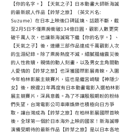
【你的名字。】【天氣之子】日本動畫大師新海誠
的最新感人作品【鈴芽之旅】（英文片名:
Suzume）在日本上映後口碑延燒、話題不斷，截
至2月5日不僅票房衝破134億日圓，觀影人數更突
破千萬人次，也讓新海誠寫下繼【你的名字。】、
【天氣之子】後，連續三部作品達成千萬觀影人次
的生涯紀錄。除了票房熱度不減，細膩描繪震災後
的人性救贖，親情的動人刻畫，以及男女主角間動
人愛情的【鈴芽之旅】也深獲國際影展青睞，入圍
今年柏林影展主競賽片，這也是繼宮崎駿【神隱少
女】後，睽違21年再度有日本動畫電影入選柏林影
展主競賽片，深具意義。為了不讓殷殷期盼的粉絲
們失望，台灣電影公司車庫娛樂也積極向日方爭
取，讓台灣成為【鈴芽之旅】在柏林影展國際首映
後，全球第一個於日本海外上映的國家！新海誠導
演備受期待的最新作品【鈴芽之旅】是以日本各地