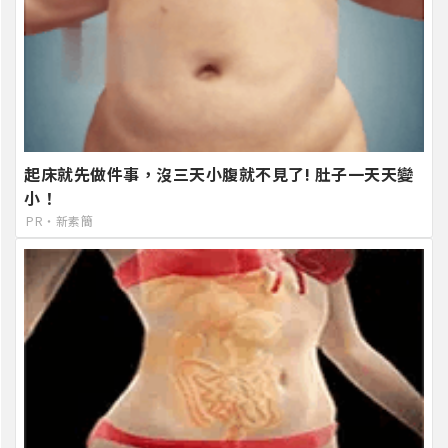
起床就先做件事，沒三天小腹就不見了! 肚子一天天變
小！
PR・新素簡