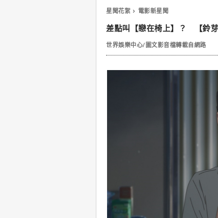
星聞花絮
電影新星聞
差點叫【戀在椅上】？ 【鈴
世界娛樂中心/圖文影音檔轉載自網路