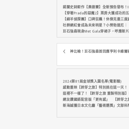
諾蘭史詩鉅作【奧德賽】全新預告發布！I
【穿著Prada的惡魔2】票房大獲成功的
【綿羊偵探團】口碑狂飆！休傑克曼三度
社群網紅會成為未來明星？小勞勃道尼：
巨石強森現身Met Gala穿裙子，呼應
神比喻！巨石強森首回應亨利卡維爾
2024第81屆金球獎入圍名單(電影類)
感動重映【鈴芽之旅】特別挑在這一天！
這裡不一樣了！【鈴芽之旅 重製特別版】
網友讚國語配音版「更有感」 【鈴芽之
新海誠獲日本文化廳「藝術選獎」文部科