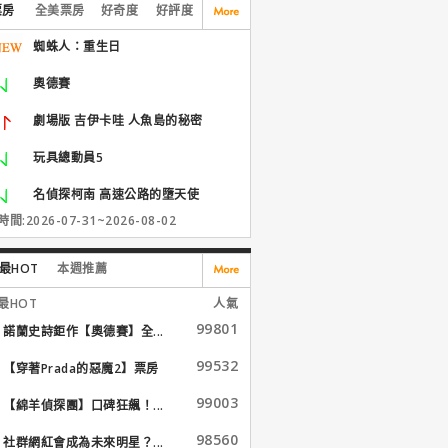
票房
全美票房
好奇度
好評度
蜘蛛人：重生日
奧德賽
劇場版 吉伊卡哇 人魚島的秘密
玩具總動員5
名偵探柯南 高速公路的墮天使
間:2026-07-31~2026-08-02
最HOT
本週推薦
最HOT
人氣
99801
諾蘭史詩鉅作【奧德賽】全...
99532
【穿著Prada的惡魔2】票房
大...
99003
【綿羊偵探團】口碑狂飆！...
98560
社群網紅會成為未來明星？...