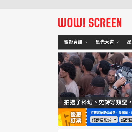
電影資訊
星光大道
星
如何交棒蜘蛛人？湯姆霍蘭：「我們有一個完整的計畫。」
拍過了科幻、史詩等類型