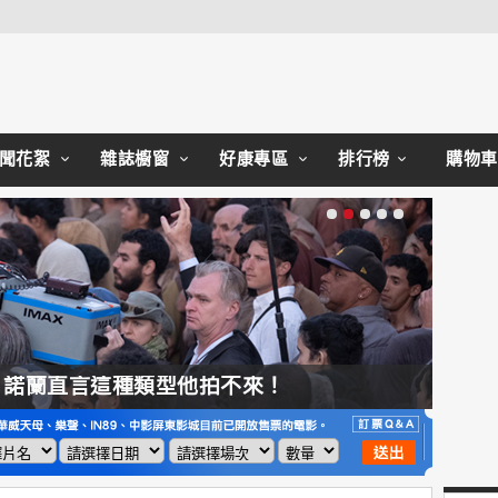
Close
聞花絮
雜誌櫥窗
好康專區
排行榜
購物車
，諾蘭直言這種類型他拍不來！