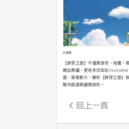
©車庫
【鈴芽之旅】不僅票房夯，地震、
網友熱議，更有多位知名Youtub
蛋、致敬影片，解析【鈴芽之旅】
製作起源與劇情剖析。