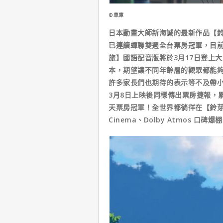
©車庫
日本動畫大師新海誠的最新作品【鈴
已連續蟬聯雙週全台票房冠軍，目前
旅】國語配音版將於3月17日登上
本，期望讓不同年齡層的觀眾都能
許多家長們也期待的表示等不及帶
3月8日上映後同樣傳出票房捷報，累
天票房冠軍！全世界都徜徉在【鈴芽之
Cinema、Dolby Atmos 口碑