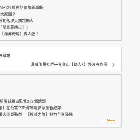
MAX打造神話冒險新巔峰
五大原因？
感動落淚大讚超動人
「簡直是胡扯！」
新片【海洋奇緣】真人版！
被離場
漫威施壓社群平台交出【蟻人3】外洩者身份
新海誠親自監修273個鏡頭
旅】在台寫下新海誠電影票房新紀錄
學大臣賞殊榮 【鈴芽之旅】魅力全台狂燒