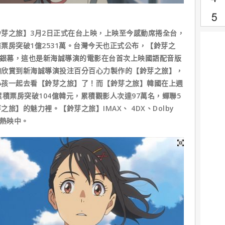
芽之旅】3月2日正式在台上映，上映至今感動席捲全台，
票房突破1億2531萬。台灣今天也正式公布，【鈴芽之
大銀幕，這也是新海誠導演的電影在台首次上映國語配音版
夠欣賞到新海誠導演投注百分百心力製作的【鈴芽之旅】，
小孩一起去看【鈴芽之旅】了！而【鈴芽之旅】韓國在上週
積票房突破104億韓元，累積觀影人次達97萬名，蟬聯5
旅】的魅力裡。【鈴芽之旅】IMAX、 4DX、Dolby
爆棚熱映中。