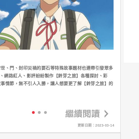
常世、門、封印災禍的要石等特殊故事題材也連帶引發眾多
er、網路紅人、影評紛紛製作【鈴芽之旅】各種探討、彩
故事情節，無不引人入勝，讓人想要更了解【鈴芽之旅】的
更新日期：2023-03-14