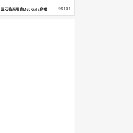
98101
巨石強森現身Met Gala穿裙
子...