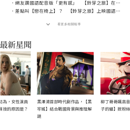
．
網友讚國語配音版「更有感」 【鈴芽之旅】在台寫下新海誠電影票房新紀錄
．
差點叫【戀在椅上】？ 【鈴芽之旅】上映國語配音版
看更多相關報導
認為，女性演員
黑澤清首部時代劇作品，【黑
柳丁哥哥飆高音
演技的原因是？
牢城】結合戰國背景與推理解
子的貓】掀粉絲
謎