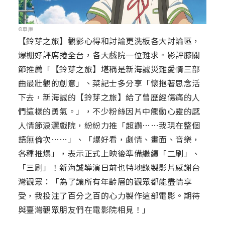
©車庫
【鈴芽之旅】觀影心得和討論更洗板各大討論區，
爆棚好評席捲全台，各大戲院一位難求。影評膝關
節推薦「【鈴芽之旅】堪稱是新海誠災難愛情三部
曲最壯觀的創意」、菜記士多分享「懷抱著思念活
下去，新海誠的【鈴芽之旅】給了曾歷經傷痛的人
們這樣的勇氣。」，不少粉絲因片中觸動心靈的感
人情節淚灑戲院，紛紛力推「超讚……我現在整個
語無倫次……」、「爆好看，劇情、畫面、音樂，
各種推爆」，表示正式上映後準備繼續「二刷」、
「三刷」！新海誠導演日前也特地錄製影片感謝台
灣觀眾：「為了讓所有年齡層的觀眾都能盡情享
受，我投注了百分之百的心力製作這部電影。期待
與臺灣觀眾朋友們在電影院相見！」