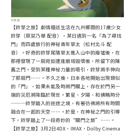
©車庫
【鈴芽之旅】劇情描述生活在九州鄉間的17歲少女
鈴芽（原菜乃華 配音），某日遇到一名「為了尋找
門」而四處旅行的神祕青年草太（松村北斗 配
音）。好奇的鈴芽尾隨草太進入山中的廢墟後，在
那裡發現了一扇宛如遭逢崩塌毀壞後，所留下的陳
舊之門。受到某種神祕力量的吸引，鈴芽將手伸向
了那扇門……。不久之後，日本各地開始出現類似
的「門」，如果未能及時將門關上，存在於門另一
端的災厄將降臨於現世。繁星、夕陽、和拂曉時分
───鈴芽踏入的迷途之境，有著彷彿將所有時間
融合在一起的天空……。於是，在神祕之門的引導
下，鈴芽踏上了一段奇妙的“關門之旅”……。
【鈴芽之旅】3月2日4DX、IMAX、Dolby Cinema