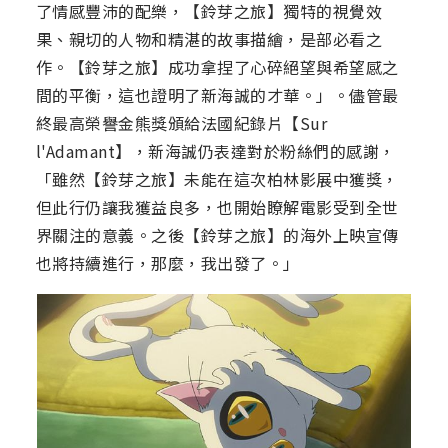
了情感豐沛的配樂，【鈴芽之旅】獨特的視覺效
果、親切的人物和精湛的故事描繪，是部必看之
作。【鈴芽之旅】成功拿捏了心碎絕望與希望感之
間的平衡，這也證明了新海誠的才華。」。儘管最
終最高榮譽金熊獎頒給法國紀錄片【Sur
l'Adamant】，新海誠仍表達對於粉絲們的感謝，
「雖然【鈴芽之旅】未能在這次柏林影展中獲獎，
但此行仍讓我獲益良多，也開始瞭解電影受到全世
界關注的意義。之後【鈴芽之旅】的海外上映宣傳
也將持續進行，那麼，我出發了。」