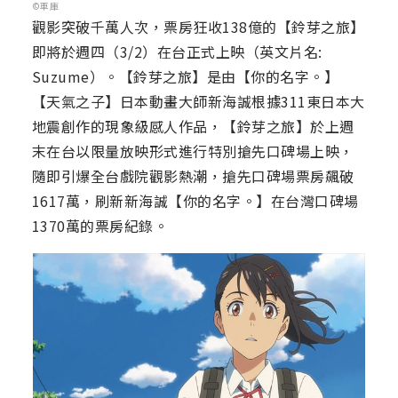
©車庫
觀影突破千萬人次，票房狂收138億的【鈴芽之旅】
即將於週四（3/2）在台正式上映（英文片名:
Suzume）。【鈴芽之旅】是由【你的名字。】
【天氣之子】日本動畫大師新海誠根據311東日本大
地震創作的現象級感人作品，【鈴芽之旅】於上週
末在台以限量放映形式進行特別搶先口碑場上映，
隨即引爆全台戲院觀影熱潮，搶先口碑場票房飆破
1617萬，刷新新海誠【你的名字。】在台灣口碑場
1370萬的票房紀錄。