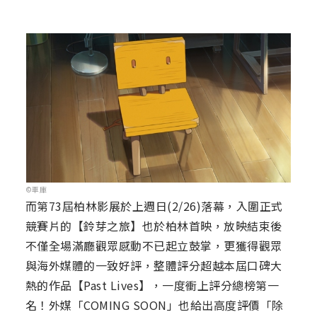
©車庫
而第73屆柏林影展於上週日(2/26)落幕，入圍正式
競賽片的【鈴芽之旅】也於柏林首映，放映結束後
不僅全場滿廳觀眾感動不已起立鼓掌，更獲得觀眾
與海外媒體的一致好評，整體評分超越本屆口碑大
熱的作品【Past Lives】，一度衝上評分總榜第一
名！外媒「COMING SOON」也給出高度評價「除