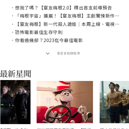
．
想我了嗎？【窒友梅根2.0】釋出首支前導預告
．
「梅根宇宙」擴展！【窒友梅根】主創驚悚新作將推「AI恐怖女友」
．
【窒友梅根】新一代殺人詭娃｜本周上線、電視首播推薦
．
恐怖電影最佳生存守則
．
你看過幾部？2023迄今最佳電影
看更多相關報導