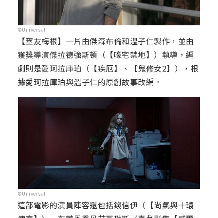
©Universal
【窒友梅根】一片由傑森布倫和溫子仁製作，並由
獲獎導演傑拉德強斯頓（【嚎宅禁地】）執導，編
劇則是愛珂拉庫珀（【疾厄】、【鬼修女2】），根
據愛珂拉庫珀與溫子仁的原創故事改編。
©Universal
這部電影的演員陣容還包括錢信伊（【尚氣與十環