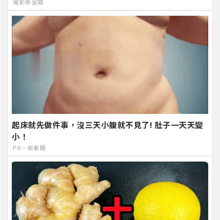
電影新星聞
起床就先做件事，沒三天小腹就不見了! 肚子一天天變
小！
PR・新素簡