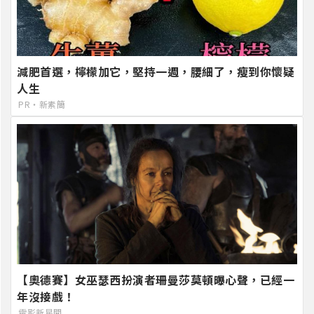
減肥首選，檸檬加它，堅持一週，腰細了，瘦到你懷疑
人生
PR・新素簡
【奧德賽】女巫瑟西扮演者珊曼莎莫頓曝心聲，已經一
年沒接戲！
電影新星聞