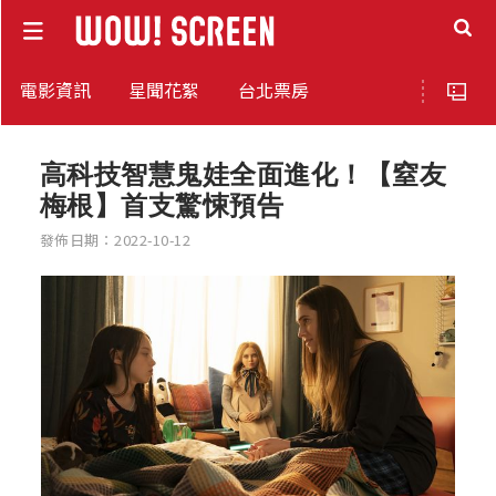
電影資訊
星聞花絮
台北票房
高科技智慧鬼娃全面進化！【窒友
梅根】首支驚悚預告
發佈日期：2022-10-12