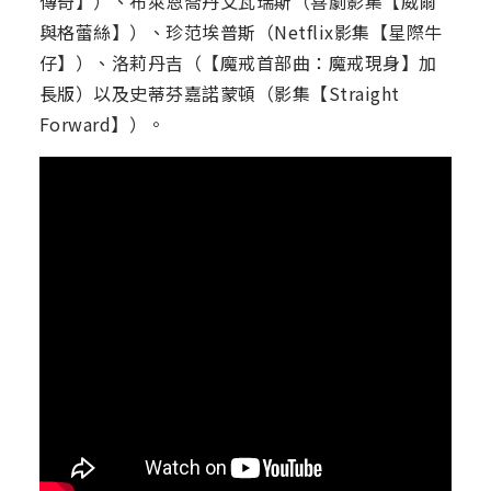
傳奇】）、布萊恩喬丹艾瓦瑞斯（喜劇影集【威爾
與格蕾絲】）、珍范埃普斯（Netflix影集【星際牛
仔】）、洛莉丹吉（【魔戒首部曲：魔戒現身】加
長版）以及史蒂芬嘉諾蒙頓（影集【Straight
Forward】）。