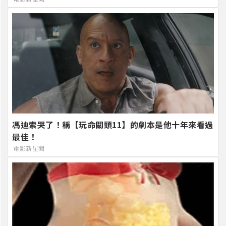
馮迪索哭了！稱【玩命關頭11】的劇本是他十年來看過
最佳！
電影新星聞