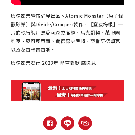
環球影業暨布倫屋出品、Atomic Monster（原子怪
獸影業）與Divide/Conquer製作，【窒友梅根】一
片的執行製片是愛莉森威廉絲、馬克凱契、萊恩圖
列克、麥可克萊爾、賈德森史考特、亞當亨德卓克
以及葛雷格吉雷斯。
環球影業發行 2023年 隆重懼獻 戲院見