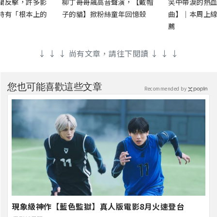
蘭反擊，許多影
柳丁哥哥飆高音聲演，【戴帽
笑中帶淚的熱血
時有「根本上的
子的貓】掀粉絲童年回憶殺
曲】｜本周上線
薦
↓ ↓ ↓ 尚有文章，請往下閱讀 ↓ ↓ ↓
您也可能喜歡這些文章
Recommended by
現象級神作【藍色監獄】真人版電影8月火速登台