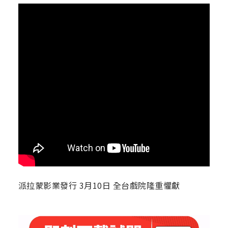
派拉蒙影業發行 3月10日 全台戲院隆重懼獻