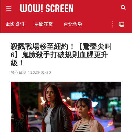
電影資訊
星聞花絮
台北票房
殺戮戰場移至紐約！【驚聲尖叫
6】鬼臉殺手打破規則血腥更升
級！
發佈日期：2023-01-30