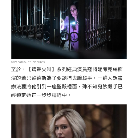
©Paramount Pictures
至於，【驚聲尖叫】系列經典演員寇特妮考克絲飾
演的蓋兒魏德斯為了要誘捕鬼臉殺手，一群人想盡
辦法要將他引到一座聖殿裡面，殊不知鬼臉殺手已
經鎖定她正一步步逼近中。