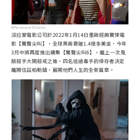
©Paramount Pictures
派拉蒙電影公司於2022年1月14日重啟經典驚悚電
影【驚聲尖叫】，全球票房賣破1.4億多美金，今年
3月中將再度推出續集【驚聲尖叫6】，繼上一次鬼
臉殺手大開殺戒之後，四名逃過毒手的倖存者決定
離開伍茲柏勒鎮，展開他們人生的全新篇章。