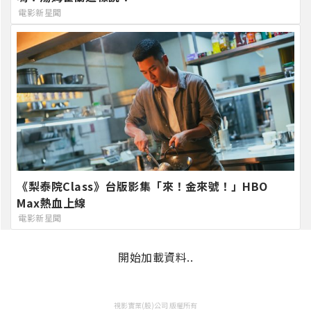
電影新星聞
《梨泰院Class》台版影集「來！金來號！」HBO
Max熱血上線
電影新星聞
開始加載資料..
視影實業(股)公司 版權所有