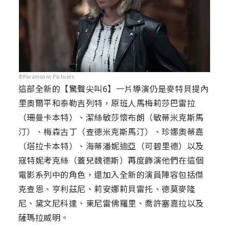
©Paramount Pictures
這部全新的【驚聲尖叫6】一片導演仍是麥特貝提內
里奧爾平和泰勒吉列特，原班人馬梅莉莎巴雷拉
（珊曼卡本特）、潔絲敏莎懷布朗（敏蒂米克斯馬
汀）、梅森古丁（查德米克斯馬汀）、珍娜奧蒂嘉
（塔拉卡本特）、海蒂潘妮迪亞（可碧里德）以及
寇特妮考克絲（蓋兒魏德斯）再度飾演他們在這個
電影系列中的角色，還加入全新的演員陣容包括傑
克查恩、亨利茲尼、莉安娜莉貝雷托、德莫麥隆
尼、黛文尼科達、東尼雷佛羅里、喬許塞嘉拉以及
薩瑪拉威明。