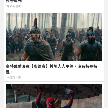
預告曝光
電影新星聞
麥特戴蒙曝在【奧德賽】片場人人平等，沒有特殊待
遇！
電影新星聞