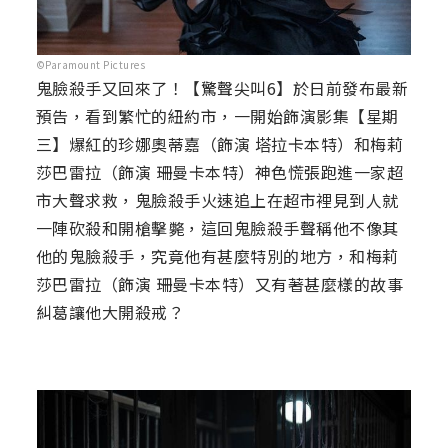
©Paramount Pictures
鬼臉殺手又回來了！【驚聲尖叫6】於日前發布最新
預告，看到繁忙的紐約市，一開始飾演影集【星期
三】爆紅的珍娜奧蒂嘉（飾演 塔拉卡本特）和梅莉
莎巴雷拉（飾演 珊曼卡本特）神色慌張跑進一家超
市大聲求救，鬼臉殺手火速追上在超市裡見到人就
一陣砍殺和開槍擊斃，這回鬼臉殺手聲稱他不像其
他的鬼臉殺手，究竟他有甚麼特別的地方，和梅莉
莎巴雷拉（飾演 珊曼卡本特）又有著甚麼樣的故事
糾葛讓他大開殺戒？