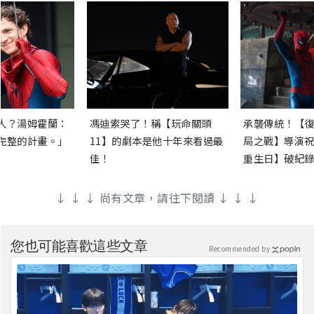
人？湯姆霍蘭：
馮迪索哭了！稱【玩命關頭
承襲傳統！【復
完整的計畫。」
11】的劇本是他十年來看過最
局之戰】導演祝
佳！
重生日】破紀錄
↓ ↓ ↓ 尚有文章，請往下閱讀 ↓ ↓ ↓
您也可能喜歡這些文章
Recommended by