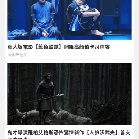
真人版電影【藍色監獄】網羅高顏值卡司陣容
電影新星聞
鬼才導演羅柏艾格斯恐怖驚悚新作【人狼沃武夫】首支