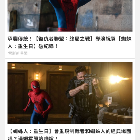
承襲傳統！【復仇者聯盟：終局之戰】導演祝賀【蜘蛛
人：重生日】破紀錄！
電影新星聞
【蜘蛛人：重生日】會重現制裁者和蜘蛛人的經典場面
嗎？湯姆霍蘭這樣說！