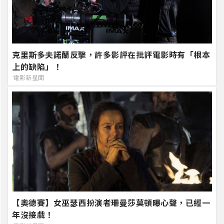
克里斯多夫諾蘭反擊，許多影評在批評電影時有「根本
上的缺陷」！
電影新星聞
【奧德賽】女巫瑟西扮演者珊曼莎莫頓曝心聲，已經一
年沒接戲！