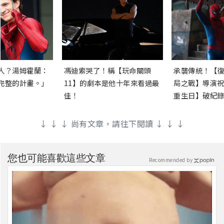
人？湯姆霍蘭：
馮迪索哭了！稱【玩命關頭
承襲傳統！【復
完整的計畫。」
11】的劇本是他十年來看過最
局之戰】導演祝
佳！
重生日】破紀錄
↓ ↓ ↓ 尚有文章，請往下閱讀 ↓ ↓ ↓
您也可能喜歡這些文章
Recommended by