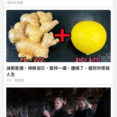
電影新星聞
減肥首選，檸檬加它，堅持一週，腰細了，瘦到你懷疑
人生
PR・新素簡