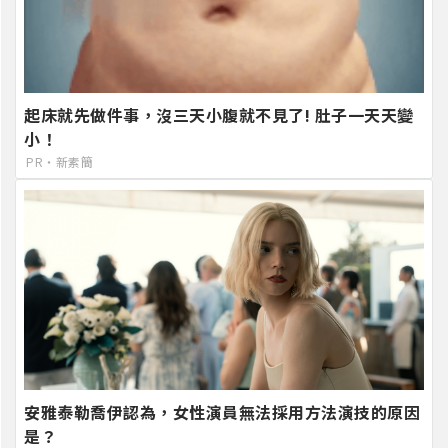
起床就先做件事，沒三天小腹就不見了! 肚子一天天變
小！
PR・新素簡
安雅泰勒喬伊認為，女性演員無法採用方法演技的原因
是？