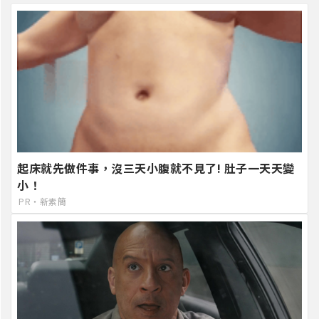
起床就先做件事，沒三天小腹就不見了! 肚子一天天變
小！
PR・新素簡