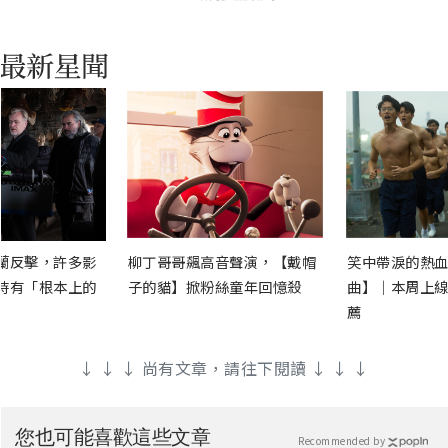
蘭反擊，許多影
柳丁哥哥飆高音聲演，【戴帽
笑中帶淚的熱血
時有「根本上的
子的貓】掀粉絲童年回憶殺
曲】｜本周上線
薦
↓ ↓ ↓ 尚有文章，請往下閱讀 ↓ ↓ ↓
您也可能喜歡這些文章
Recommended by