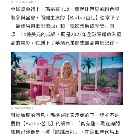
© Golden Globes
金球獎典禮上，瑪格羅比以一襲芭比巨星的粉色服
裝參與盛會，而她主演的【Barbie芭比】也拿下了
「最佳原創電影歌曲」和「電影票房成就獎」兩
項，14億美元的成績，既是2023年全球票房收入最
高的電影，也創下了華納兄弟影史最高票房紀錄。
© Warner Bros
對於續集的消息，瑪格羅比表示她的下一步並不是
要拍【Barbie芭比】的續集，「真有趣，現在詢問
續集已經像是一種『膝跳反射』，在這個年代馬上