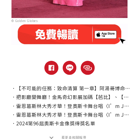
© Golden Globes
．
【不可能的任務：致命清算 第一章】阿湯哥博命再次阻止世界危機｜本周上線、電視首播推薦
．
把影廳變舞廳！金馬奇幻影展加碼【芭比】、【阿達一族】限定扮裝場
．
雷恩葛斯林大秀才華！登奧斯卡舞台唱〈I’m Just Ken〉
．
雷恩葛斯林大秀才華！登奧斯卡舞台唱〈I’m Just Ken〉
．
2024第96屆奧斯卡金像獎得獎名單
看更多相關報導