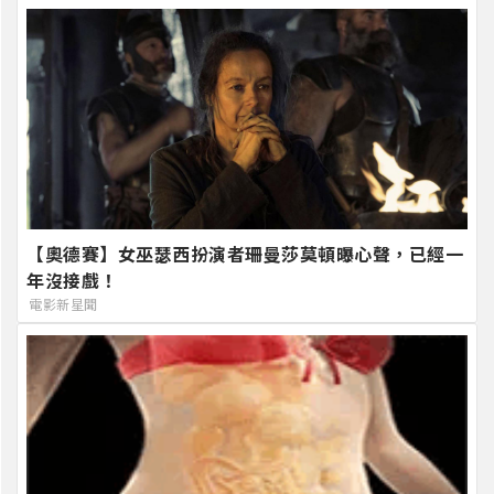
【奧德賽】女巫瑟西扮演者珊曼莎莫頓曝心聲，已經一
年沒接戲！
電影新星聞