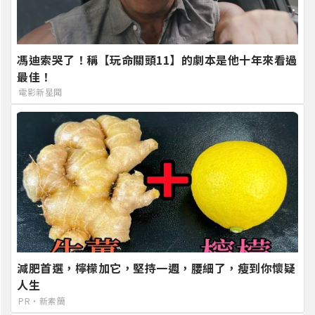
馮迪索哭了！稱【玩命關頭11】的劇本是他十年來看過
最佳！
電影新星聞
減肥首選，檸檬加它，堅持一週，腰細了，瘦到你懷疑
人生
PR・新素簡