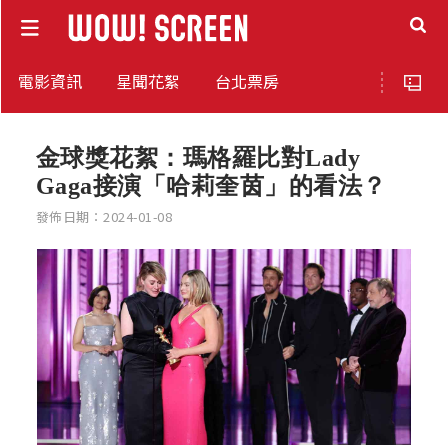
電影資訊
星聞花絮
台北票房
金球獎花絮：瑪格羅比對Lady
Gaga接演「哈莉奎茵」的看法？
發佈日期：2024-01-08