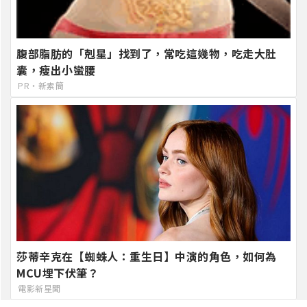
腹部脂肪的「剋星」找到了，常吃這幾物，吃走大肚
囊，瘦出小蠻腰
PR・新素簡
莎蒂辛克在【蜘蛛人：重生日】中演的角色，如何為
MCU埋下伏筆？
電影新星聞