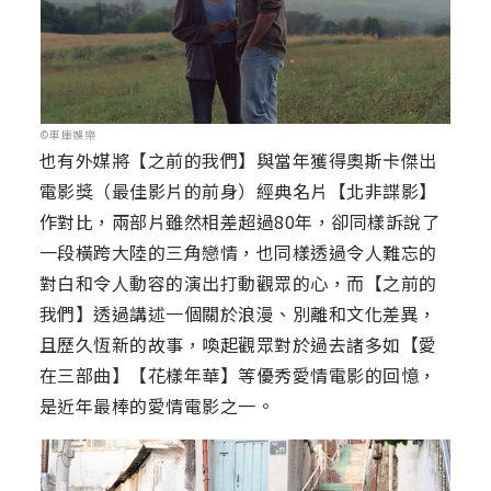
©車庫娛樂
也有外媒將【之前的我們】與當年獲得奧斯卡傑出
電影獎（最佳影片的前身）經典名片【北非諜影】
作對比，兩部片雖然相差超過80年，卻同樣訴說了
一段橫跨大陸的三角戀情，也同樣透過令人難忘的
對白和令人動容的演出打動觀眾的心，而【之前的
我們】透過講述一個關於浪漫、別離和文化差異，
且歷久恆新的故事，喚起觀眾對於過去諸多如【愛
在三部曲】【花樣年華】等優秀愛情電影的回憶，
是近年最棒的愛情電影之一。