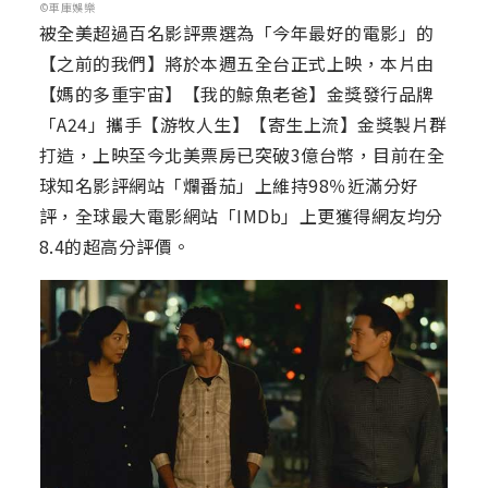
©車庫娛樂
被全美超過百名影評票選為「今年最好的電影」的
【之前的我們】將於本週五全台正式上映，本片由
【媽的多重宇宙】【我的鯨魚老爸】金獎發行品牌
「A24」攜手【游牧人生】【寄生上流】金獎製片群
打造，上映至今北美票房已突破3億台幣，目前在全
球知名影評網站「爛番茄」上維持98％近滿分好
評，全球最大電影網站「IMDb」上更獲得網友均分
8.4的超高分評價。