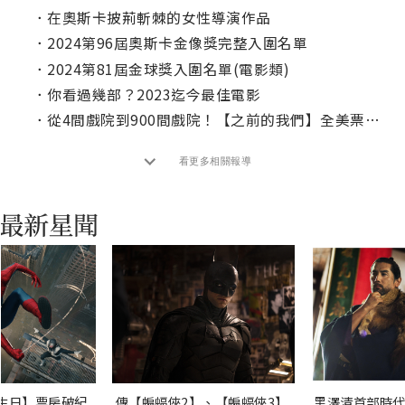
．
在奧斯卡披荊斬棘的女性導演作品
．
2024第96屆奧斯卡金像獎完整入圍名單
．
2024第81屆金球獎入圍名單(電影類)
．
你看過幾部？2023迄今最佳電影
．
從4間戲院到900間戲院！【之前的我們】全美票房連四週暴衝式成長
看更多相關報導
生日】票房破紀
傳【蝙蝠俠2】、【蝙蝠俠3】
黑澤清首部時代