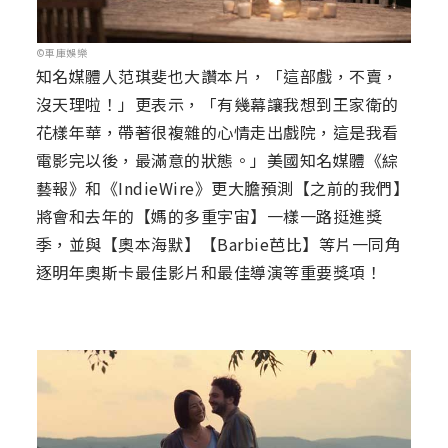
©車庫娛樂
知名媒體人范琪斐也大讚本片，「這部戲，不賣，
沒天理啦！」更表示，「有幾幕讓我想到王家衛的
花樣年華，帶著很複雜的心情走出戲院，這是我看
電影完以後，最滿意的狀態。」美國知名媒體《綜
藝報》和《IndieWire》更大膽預測【之前的我們】
將會和去年的【媽的多重宇宙】一樣一路挺進獎
季，並與【奧本海默】【Barbie芭比】等片一同角
逐明年奧斯卡最佳影片和最佳導演等重要獎項！