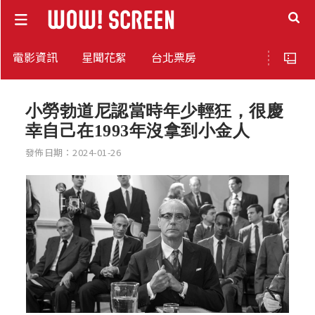
電影資訊
星聞花絮
台北票房
小勞勃道尼認當時年少輕狂，很慶
幸自己在1993年沒拿到小金人
發佈日期：2024-01-26