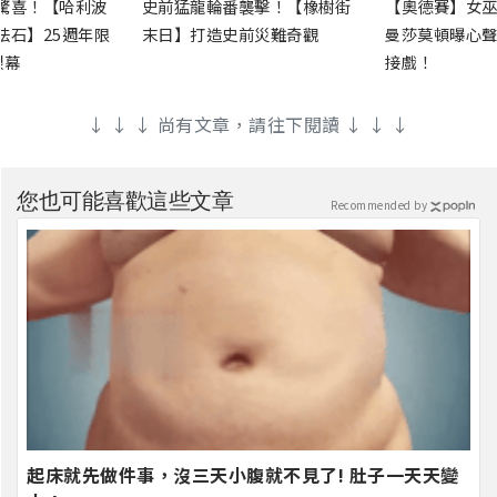
驚喜！【哈利波
史前猛龍輪番襲擊！【橡樹街
【奧德賽】女巫
法石】25週年限
末日】打造史前災難奇觀
曼莎莫頓曝心聲
銀幕
接戲！
↓ ↓ ↓ 尚有文章，請往下閱讀 ↓ ↓ ↓
您也可能喜歡這些文章
Recommended by
起床就先做件事，沒三天小腹就不見了! 肚子一天天變