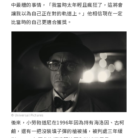
中最糟的事情，「我當時太年輕且瘋狂了，這將會
讓我以為自己正在對的軌道上。」他相信現在一定
比當時的自己更適合獲獎。
© Universal Pictures
後來，小勞勃道尼在1996年因為持有海洛因、古柯
鹼，還有一把沒裝填子彈的槍被捕，被判處三年緩