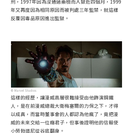
刑，1997年因為沒通過藥檢而入獄近四個月，1999
年又再度因為相同原因而被判處三年監禁，就這樣
反覆因毒品原因進出監獄。
© Marvel Studios
這樣的經歷，讓漫威高層很難接受由他飾演鋼鐵
人，是在前漫威總裁大衛梅塞爾的力保之下，才得
以成真，而當時董事會的人都認為他瘋了，竟把漫
威的未來交給一位癮君子，但事後證明他的信賴使
小勞勃道尼從谷底翻身。