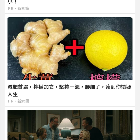
小！
PR・新素簡
減肥首選，檸檬加它，堅持一週，腰細了，瘦到你懷疑
人生
PR・新素簡