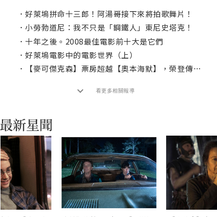
．
好萊塢拼命十三郎！阿湯哥接下來將拍歌舞片！
．
小勞勃道尼：我不只是「鋼鐵人」東尼史塔克！
．
十年之後。2008最佳電影前十大是它們
．
好萊塢電影中的電影世界（上）
．
【麥可傑克森】票房超越【奧本海默】，榮登傳記電影票房之冠！
看更多相關報導