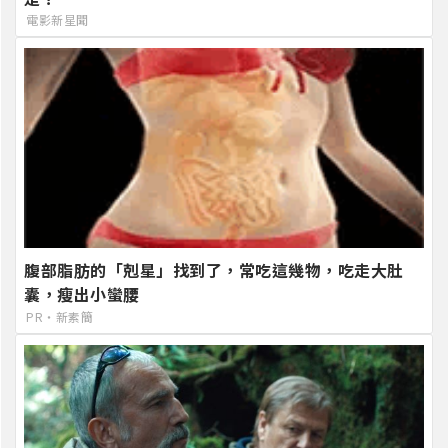
電影新星聞
腹部脂肪的「剋星」找到了，常吃這幾物，吃走大肚
囊，瘦出小蠻腰
PR・新素簡