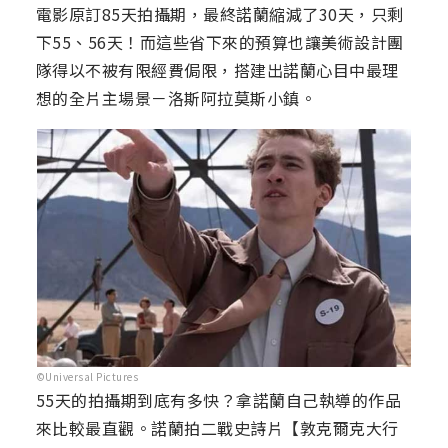
電影原訂85天拍攝期，最終諾蘭縮減了30天，只剩
下55、56天！而這些省下來的預算也讓美術設計團
隊得以不被有限經費侷限，搭建出諾蘭心目中最理
想的全片主場景－洛斯阿拉莫斯小鎮。
©Universal Pictures
55天的拍攝期到底有多快？拿諾蘭自己執導的作品
來比較最直觀。諾蘭拍二戰史詩片【敦克爾克大行