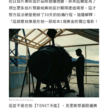
近日該片美術設計茹絲迪瓊透露，原來諾蘭是為了
擠出更多拍片預算給美術設計團隊建造場景，這才
想方設法硬是刪掉了30天的拍攝行程。迪瓊解釋：
「這感覺就像是在拍一部成本1億美金的獨立電影！
©Universal Pictures
這並不是在拍【TENET天能】，克里斯想要跑遍美