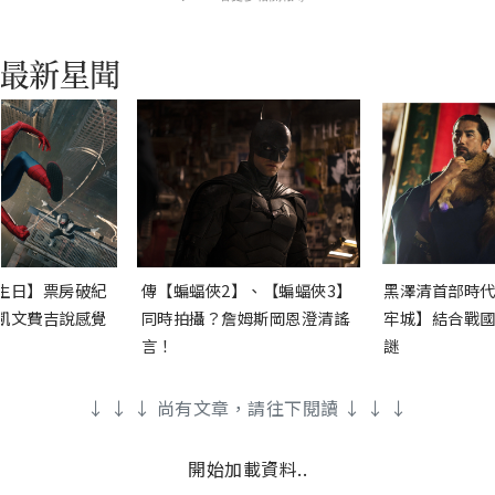
生日】票房破紀
傳【蝙蝠俠2】、【蝙蝠俠3】
黑澤清首部時代
凱文費吉說感覺
同時拍攝？詹姆斯岡恩澄清謠
牢城】結合戰國
言！
謎
↓ ↓ ↓ 尚有文章，請往下閱讀 ↓ ↓ ↓
開始加載資料..