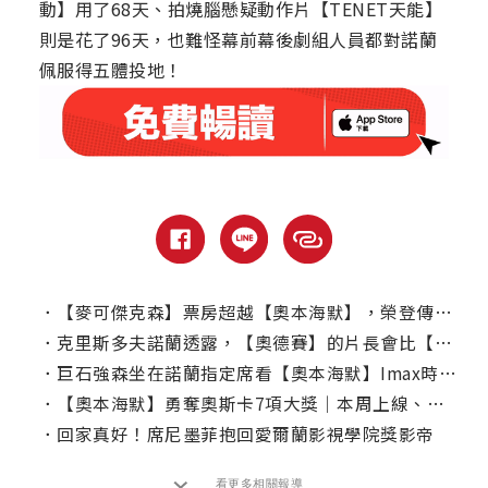
動】用了68天、拍燒腦懸疑動作片【TENET天能】
則是花了96天，也難怪幕前幕後劇組人員都對諾蘭
佩服得五體投地！
．
【麥可傑克森】票房超越【奧本海默】，榮登傳記電影票房之冠！
．
克里斯多夫諾蘭透露，【奧德賽】的片長會比【奧本海默】短？
．
巨石強森坐在諾蘭指定席看【奧本海默】Imax時在想什麼？
．
【奧本海默】勇奪奧斯卡7項大獎｜本周上線、電視首播推薦
．
回家真好！席尼墨菲抱回愛爾蘭影視學院獎影帝
看更多相關報導