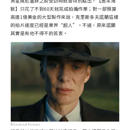
男星席尼墨菲之前受訪時就曾特別點出，【奧本海
默】只花了不到60天就完成拍攝作業；對一部預算
高達1億美金的大型製作來說，克里斯多夫諾蘭這樣
的拍片速度已經是業界“超人”。不過，原來諾蘭
其實是有他不得不的苦衷。
©Universal Pictures