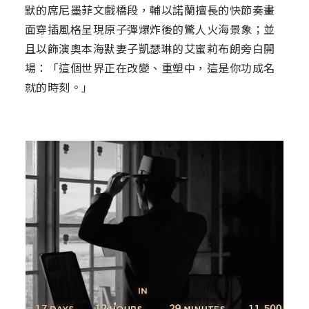
默的席尼墨菲文戲橋段，輔以諾蘭擅長的快節奏畫
面穿插風格呈現原子彈爆炸後的驚人火海景象；並
且以飾演奧本海默妻子凱瑟琳的艾蜜莉布朗旁白開
場：「這個世界正在改變、重塑中，這是你功成名
就的時刻。」