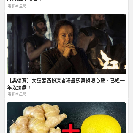
電影新星聞
【奧德賽】女巫瑟西扮演者珊曼莎莫頓曝心聲，已經一
年沒接戲！
電影新星聞