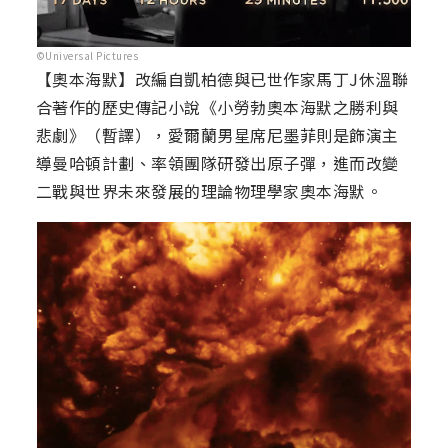
©Universal Pictures
【奧本海默】改編自凱柏德與已世作家馬丁J休溫聯
合著作的歷史傳記小說《小勞勃奧本海默之勝利與
悲劇》（暫譯），愛爾蘭男星席尼墨菲則是飾演主
導曼哈頓計劃、率領團隊研發出原子彈，進而改變
二戰與世界未來發展的理論物理學家奧本海默。