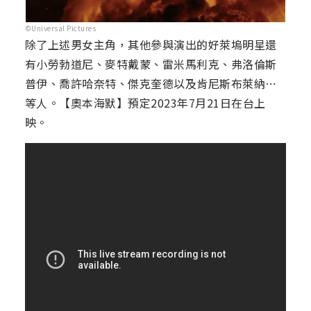
©Universal Pictures
除了上述男女主角，其他參與演出的好萊塢明星還
有小勞勃道尼、麥特戴蒙、雷米馬利克、弗洛倫斯
普伊、喬許哈奈特、傑克奎德以及肯尼斯布萊納⋯
等人。【奧本海默】預定2023年7月21日在台上
映。