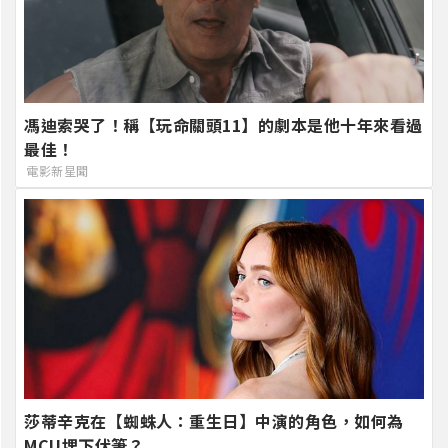
馮迪索哭了！稱【玩命關頭11】的劇本是他十年來看過
最佳！
電影新星聞
莎蒂辛克在【蜘蛛人：重生日】中演的角色，如何為
MCU埋下伏筆？