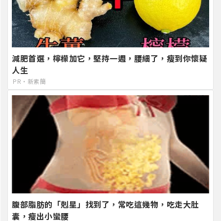
減肥首選，檸檬加它，堅持一週，腰細了，瘦到你懷疑
人生
PR・新素簡
腹部脂肪的「剋星」找到了，常吃這幾物，吃走大肚
囊，瘦出小蠻腰