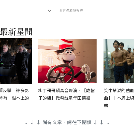
看更多相關報導
蘭反擊，許多影
柳丁哥哥飆高音聲演，【戴帽
笑中帶淚的熱血
時有「根本上的
子的貓】掀粉絲童年回憶殺
曲】｜本周上線
薦
↓ ↓ ↓ 尚有文章，請往下閱讀 ↓ ↓ ↓