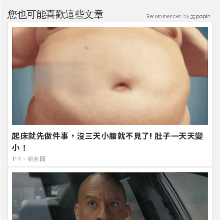
您也可能喜歡這些文章
Recommended by
起床就先做件事，沒三天小腹就不見了! 肚子一天天變
小！
PR・新素簡