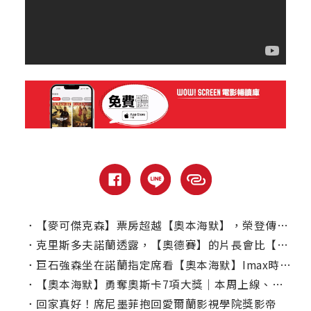
．
【麥可傑克森】票房超越【奧本海默】，榮登傳記電影票房之冠！
．
克里斯多夫諾蘭透露，【奧德賽】的片長會比【奧本海默】短？
．
巨石強森坐在諾蘭指定席看【奧本海默】Imax時在想什麼？
．
【奧本海默】勇奪奧斯卡7項大獎｜本周上線、電視首播推薦
．
回家真好！席尼墨菲抱回愛爾蘭影視學院獎影帝