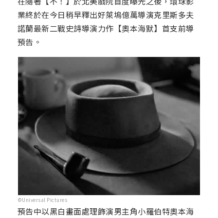
在隨著【不！】於北美戲院首度曝光之後，環球影
業終於在今日稍早釋出好萊塢億萬導演克里斯多夫
諾蘭最新二戰史詩導演力作【奧本海默】首支前導
預告。
©Universal Pictures
預告中以黑白畫面處理飾演男主角小羅伯特奧本海