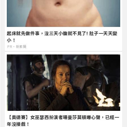
起床就先做件事，沒三天小腹就不見了! 肚子一天天變
小！
PR・新素簡
【奧德賽】女巫瑟西扮演者珊曼莎莫頓曝心聲，已經一
年沒接戲！