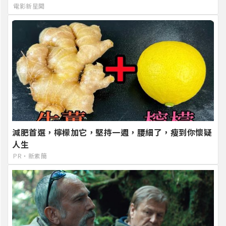
電影新星聞
減肥首選，檸檬加它，堅持一週，腰細了，瘦到你懷疑
人生
PR・新素簡