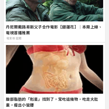
丹尼爾戴路易斯父子合作電影【銀蓮花】｜本周上線、
電視首播推薦
電影新星聞
腹部脂肪的「剋星」找到了，常吃這幾物，吃走大肚
囊，瘦出小蠻腰