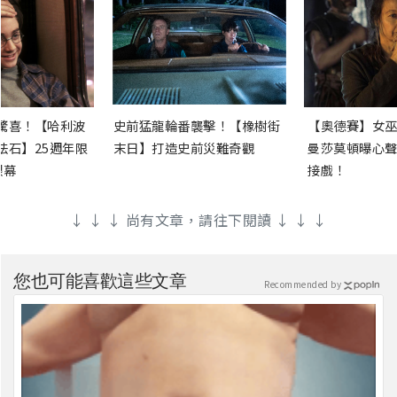
驚喜！【哈利波
史前猛龍輪番襲擊！【橡樹街
【奧德賽】女巫
法石】25週年限
末日】打造史前災難奇觀
曼莎莫頓曝心聲
銀幕
接戲！
↓ ↓ ↓ 尚有文章，請往下閱讀 ↓ ↓ ↓
您也可能喜歡這些文章
Recommended by