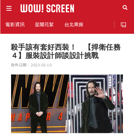
電影資訊
星聞花絮
台北票房
殺手該有套好西裝！ 【捍衛任務
４】服裝設計師談設計挑戰
發佈日期：2023-03-10