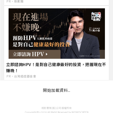
PR・新素簡
立即諮詢HPV！是對自己健康最好的投資，把握現在不
嫌晚！
PR・台灣癌症基金會
開始加載資料..
視影實業(股)公司 版權所有
Copyright©>2026 All Right Reserved by WOW!SCREEN