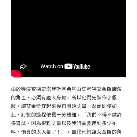
由於導演查德史塔赫斯基希望由史考特艾金斯飾演
的角色，必須有龐大身軀，所以他們先製作了假
肢，讓艾金斯穿起來後再開始丈量，然而即便如
此，訂製的過程依舊十分艱難，「我們不得不做許
多嘗試，因為很難丈量以及我們需要用到多少布
料，他真的太大隻了！」，最終他們讓艾金斯的角