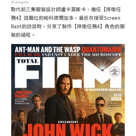
©Lionsgate
取代前三集服裝設計師盧卡莫斯卡、擔任【捍衛任
務4】該職位的帕科德爾加多，最近在接受Screen
Rant的訪談時，分享了製作【捍衛任務4】角色的服
裝的過程。