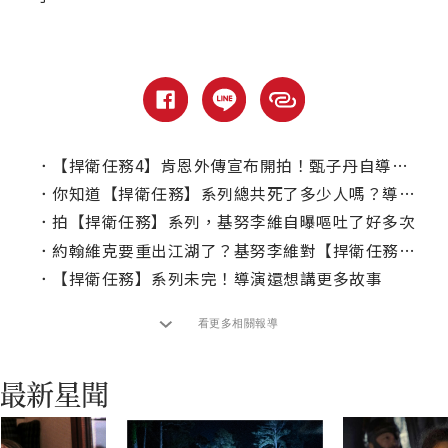
．
【捍衛任務4】肯恩外傳宣布開拍！甄子丹自導自演「盲眼殺手」成主角
．
你知道【捍衛任務】系列總共死了多少人嗎？導演親自揭這數字！
．
拍【捍衛任務】系列，基努李維自曝嘔吐了好多次
．
約翰維克要重出江湖了？基努李維對【捍衛任務】延伸影集一樣有情有義！
．
【捍衛任務】系列未完！導演還想講更多故事
看更多相關報導