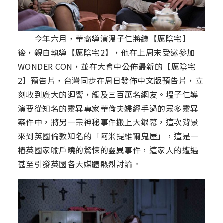
今年六月，華裔導演溫子仁將繼【厲陰宅】
後，親自執導【厲陰宅2】，他在上周末受邀參加
WONDER CON，並在大會中公佈最新的【厲陰宅
2】預告片，台灣同步在周日發佈中文版預告片，立
刻收到廣大的迴響，觸及三百萬名網友。塭子仁導
演要從知名的靈異專家華倫夫婦經手過的眾多靈異
案件中，將另一宗神秘事件搬上大銀幕，這次背景
來到英國倫敦知名的「阿米提維爾鬼屋」，這是一
樁英國家喻戶曉的驚悚的靈異事件，這家人的遭遇
甚至引發英國各大媒體熱烈討論。