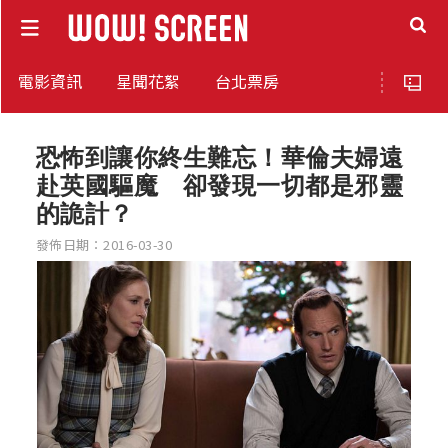
電影資訊
星聞花絮
台北票房
恐怖到讓你終生難忘！華倫夫婦遠
赴英國驅魔 卻發現一切都是邪靈
的詭計？
發佈日期：2016-03-30