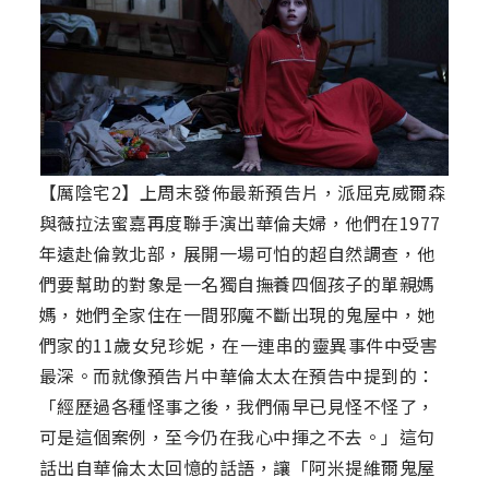
【厲陰宅2】上周末發佈最新預告片，派屈克威爾森
與薇拉法蜜嘉再度聯手演出華倫夫婦，他們在1977
年遠赴倫敦北部，展開一場可怕的超自然調查，他
們要幫助的對象是一名獨自撫養四個孩子的單親媽
媽，她們全家住在一間邪魔不斷出現的鬼屋中，她
們家的11歲女兒珍妮，在一連串的靈異事件中受害
最深。而就像預告片中華倫太太在預告中提到的：
「經歷過各種怪事之後，我們倆早已見怪不怪了，
可是這個案例，至今仍在我心中揮之不去。」這句
話出自華倫太太回憶的話語，讓「阿米提維爾鬼屋