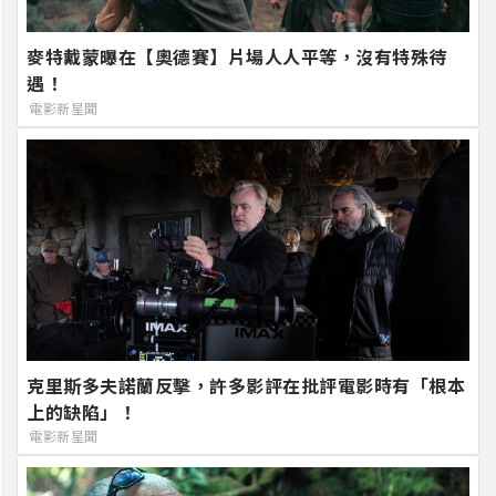
麥特戴蒙曝在【奧德賽】片場人人平等，沒有特殊待
遇！
電影新星聞
克里斯多夫諾蘭反擊，許多影評在批評電影時有「根本
上的缺陷」！
電影新星聞