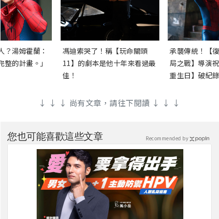
人？湯姆霍蘭：
馮迪索哭了！稱【玩命關頭
承襲傳統！【復
完整的計畫。」
11】的劇本是他十年來看過最
局之戰】導演祝
佳！
重生日】破紀錄
↓ ↓ ↓ 尚有文章，請往下閱讀 ↓ ↓ ↓
您也可能喜歡這些文章
Recommended by