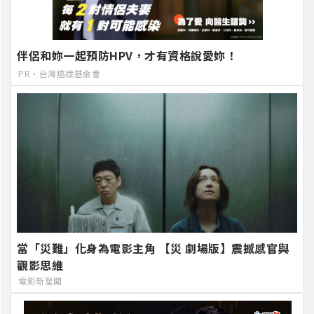
伴侶和妳一起預防HPV，才有資格說愛妳！
PR・台灣癌症基金會
當「災難」化身為電影主角 【災 劇場版】震撼感官與
觀影思維
電影新星聞