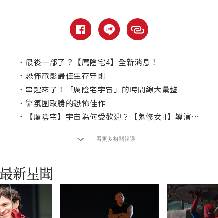
．
最後一部了？【厲陰宅4】全新消息！
．
恐怖電影最佳生存守則
．
串起來了！「厲陰宅宇宙」的時間線大彙整
．
靠氛圍取勝的恐怖佳作
．
【厲陰宅】宇宙為何受歡迎？【鬼修女II】導演給答案
看更多相關報導