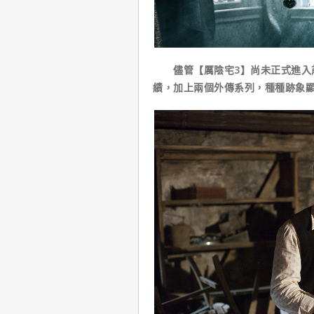
儘管【厲陰宅3】尚未正式進入前
績，加上兩個外傳系列，種種跡象