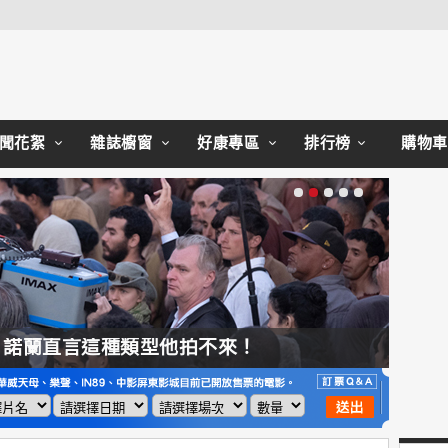
Close
聞花絮
雜誌櫥窗
好康專區
排行榜
購物車
，諾蘭直言這種類型他拍不來！