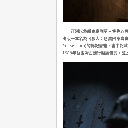
可別以為編劇寫到第三集失心瘋才
出版一本名為《狼人：惡魔附身真實檔案》(We
Possession)的傳記書籍。
1989年替雷姆西進行驅魔儀式，