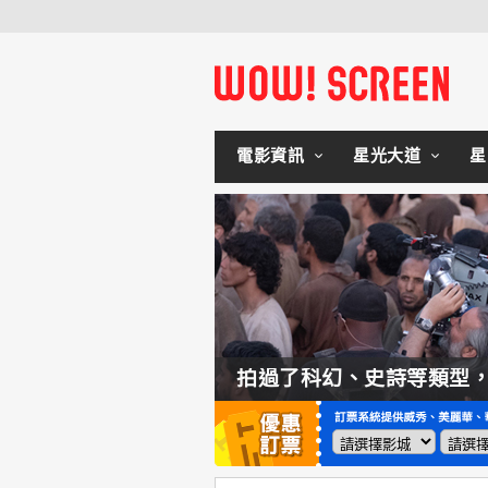
電影資訊
星光大道
星
如何交棒蜘蛛人？湯姆霍蘭：「我們有一個完整的計畫。」
拍過了科幻、史詩等類型