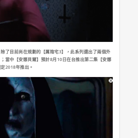
了目前尚在規劃的【厲陰宅3】，此系列還出了兩個外
；當中【安娜貝爾】預計8月10日在台推出第二集【安娜
定2018年推出。