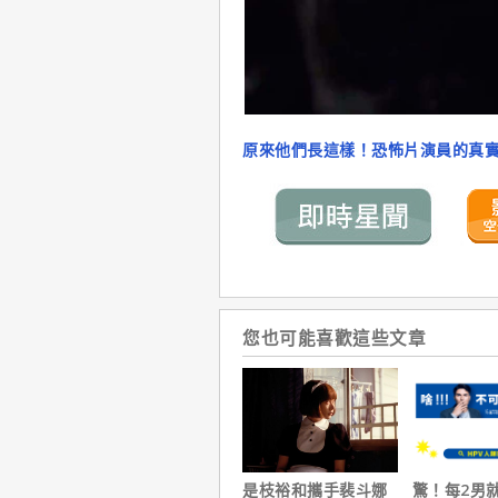
原來他們長這樣！恐怖片演員的真
您也可能喜歡這些文章
是枝裕和攜手裴斗娜
驚！每2男