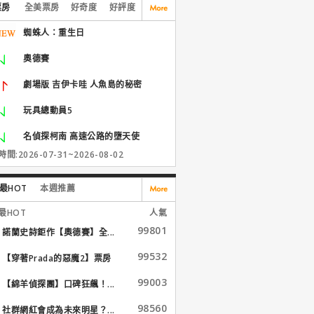
票房
全美票房
好奇度
好評度
蜘蛛人：重生日
奧德賽
劇場版 吉伊卡哇 人魚島的秘密
玩具總動員5
名偵探柯南 高速公路的墮天使
間:2026-07-31~2026-08-02
最HOT
本週推薦
最HOT
人氣
99801
諾蘭史詩鉅作【奧德賽】全...
99532
【穿著Prada的惡魔2】票房
大...
99003
【綿羊偵探團】口碑狂飆！...
98560
社群網紅會成為未來明星？...