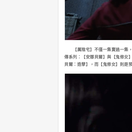
【厲陰宅】不僅一集賣過一集，除
傳系列：【安娜貝爾】與【鬼修女】
貝爾：造孽】，而【鬼修女】則是預