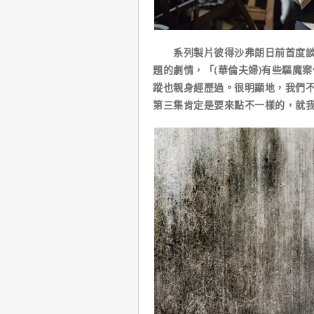
系列製片彼得沙弗朗日前首度談到
題的劇情，「(華倫夫婦)有些驅魔
蹤也親身經歷過。很明顯地，我們
第三集肯定是要來點不一樣的，就