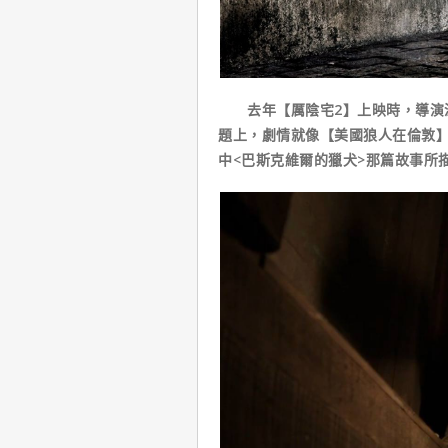
去年【厲陰宅2】上映時，導演溫
題上，劇情就像【美國狼人在倫敦
中<巴斯克維爾的獵犬>那篇故事所