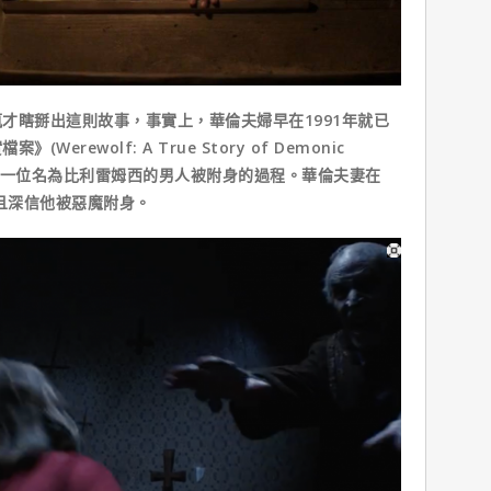
瞎掰出這則故事，事實上，華倫夫婦早在1991年就已
rewolf: A True Story of Demonic
書中記載一位名為比利雷姆西的男人被附身的過程。華倫夫妻在
並且深信他被惡魔附身。