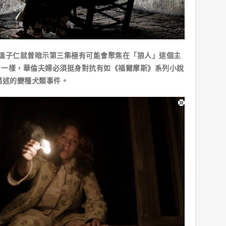
子仁就曾暗示第三集極有可能會聚焦在「狼人」這個主
】一樣，華倫夫婦必須挺身對抗有如《福爾摩斯》系列小說
描述的變種犬類事件。