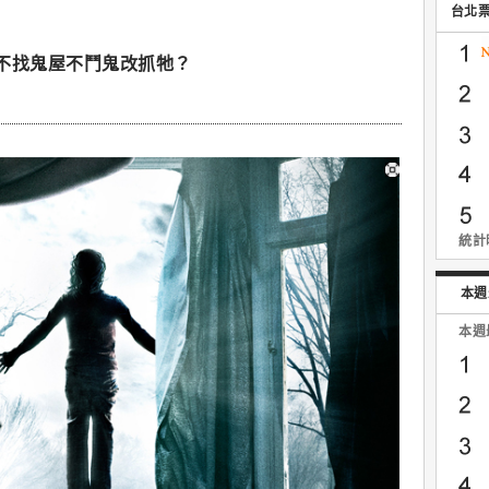
台北
不找鬼屋不鬥鬼改抓牠？
統計時
本週
本週