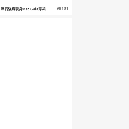
98101
巨石強森現身Met Gala穿裙
子...