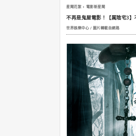
星聞花絮
電影新星聞
不再是鬼屋電影！【厲陰宅3】
世界娛樂中心 / 圖片轉載自網路