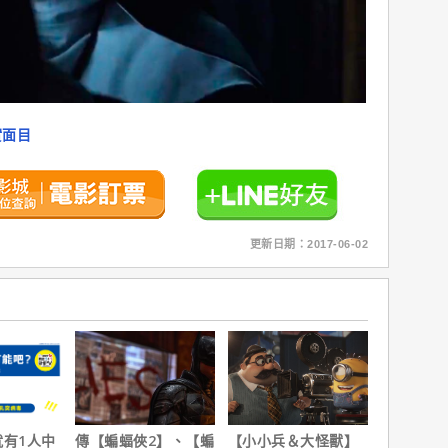
實面目
更新日期：2017-06-02
就有1人中
傳【蝙蝠俠2】、【蝙
【小小兵＆大怪獸】