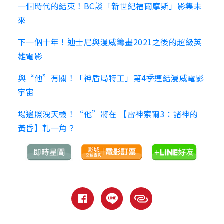
一個時代的結束！BC談「新世紀福爾摩斯」影集未
來
下一個十年！迪士尼與漫威籌畫2021之後的超級英
雄電影
與“他”有關！「神盾局特工」第4季連結漫威電影
宇宙
場邊照洩天機！“他”將在 【雷神索爾3：諸神的
黃昏】軋一角？