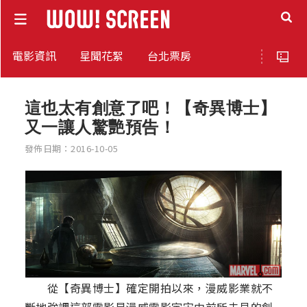
電影資訊
星聞花絮
台北票房
這也太有創意了吧！【奇異博士】
又一讓人驚艷預告！
發佈日期：2016-10-05
從【奇異博士】確定開拍以來，漫威影業就不