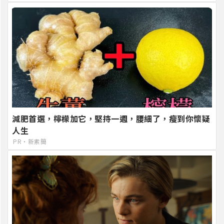
減肥首選，檸檬加它，堅持一週，腰細了，瘦到你懷疑
人生
PR・新素簡