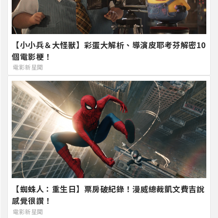
【小小兵＆大怪獸】彩蛋大解析、導演皮耶考芬解密10
個電影梗！
電影新星聞
【蜘蛛人：重生日】票房破紀錄！漫威總裁凱文費吉說
感覺很讚！
電影新星聞