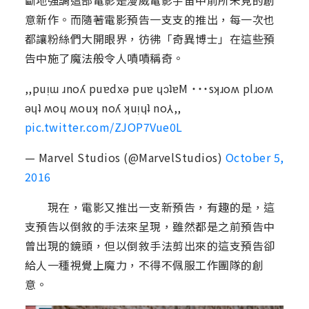
斷地強調這部電影是漫威電影宇宙中前所未見的創
意新作。而隨著電影預告一支支的推出，每一次也
都讓粉絲們大開眼界，彷彿「奇異博士」在這些預
告中施了魔法般令人嘖嘖稱奇。
,,puᴉɯ ɹnoʎ puɐdxǝ puɐ ɥɔʇɐM ˙˙˙sʞɹoʍ plɹoʍ
ǝɥʇ ʍoɥ ʍouʞ noʎ ʞuᴉɥʇ no⅄,,
pic.twitter.com/ZJOP7Vue0L
— Marvel Studios (@MarvelStudios)
October 5,
2016
現在，電影又推出一支新預告，有趣的是，這
支預告以倒敘的手法來呈現，雖然都是之前預告中
曾出現的鏡頭，但以倒敘手法剪出來的這支預告卻
給人一種視覺上魔力，不得不佩服工作團隊的創
意。