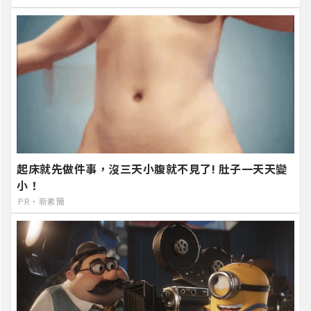
起床就先做件事，沒三天小腹就不見了! 肚子一天天變
小！
PR・新素簡