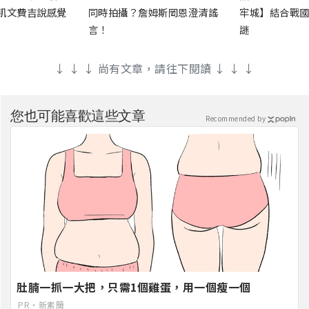
凱文費吉說感覺
同時拍攝？詹姆斯岡恩澄清謠
牢城】結合戰國
言！
謎
↓ ↓ ↓ 尚有文章，請往下閱讀 ↓ ↓ ↓
您也可能喜歡這些文章
Recommended by
肚腩一抓一大把，只需1個雞蛋，用一個瘦一個
PR・新素簡