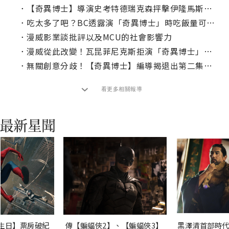
．
【奇異博士】導演史考特德瑞克森抨擊伊隆馬斯克對電影「一竅不通」！
．
吃太多了吧？BC透露演「奇異博士」時吃飯量可以養活一個家庭！
．
漫威影業談批評以及MCU的社會影響力
．
漫威從此改變！瓦昆菲尼克斯拒演「奇異博士」的影響
．
無關創意分歧！【奇異博士】編導揭退出第二集原由
看更多相關報導
生日】票房破紀
傳【蝙蝠俠2】、【蝙蝠俠3】
黑澤清首部時代