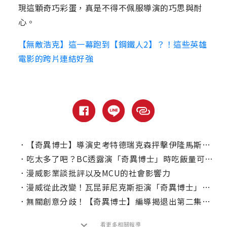
現這顆奇巧彩蛋，真是不得不佩服導演的巧思與耐
心。
【無敵浩克】這一幕跑到【鋼鐵人2】？！這些英雄
電影的跨片連結好強
．
【奇異博士】導演史考特德瑞克森抨擊伊隆馬斯克對電影「一竅不通」！
．
吃太多了吧？BC透露演「奇異博士」時吃飯量可以養活一個家庭！
．
漫威影業談批評以及MCU的社會影響力
．
漫威從此改變！瓦昆菲尼克斯拒演「奇異博士」的影響
．
無關創意分歧！【奇異博士】編導揭退出第二集原由
看更多相關報導