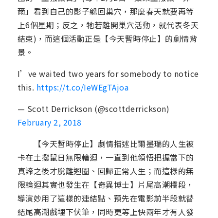
爾」看到自己的影子躲回巢穴，那麼春天就要再等
上6個星期；反之，牠若離開巢穴活動，就代表冬天
結束)，而這個活動正是【今天暫時停止】的劇情背
景。
I’ve waited two years for somebody to notice
this.
https://t.co/IeWEgTAjoa
— Scott Derrickson (@scottderrickson)
February 2, 2018
【今天暫時停止】劇情描述比爾墨瑞的人生被
卡在土撥鼠日無限輪迴，一直到他領悟把握當下的
真諦之後才脫離迴圈、回歸正常人生；而這樣的無
限輪迴其實也發生在【奇異博士】片尾高潮橋段，
導演妙用了這樣的連結點、預先在電影前半段就替
結尾高潮戲埋下伏筆，同時更等上快兩年才有人發