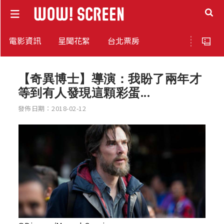
電影資訊
星聞花絮
台北票房
【奇異博士】導演：我盼了兩年才
等到有人發現這顆彩蛋...
發佈日期：2018-02-12