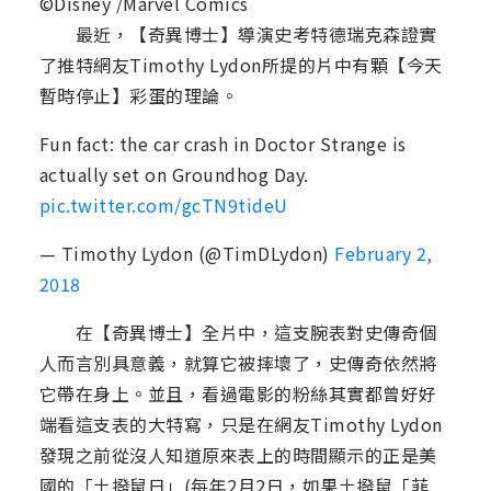
©Disney /Marvel Comics
最近，【奇異博士】導演史考特德瑞克森證實
了推特網友Timothy Lydon所提的片中有顆【今天
暫時停止】彩蛋的理論。
Fun fact: the car crash in Doctor Strange is
actually set on Groundhog Day.
pic.twitter.com/gcTN9tideU
— Timothy Lydon (@TimDLydon)
February 2,
2018
在【奇異博士】全片中，這支腕表對史傳奇個
人而言別具意義，就算它被摔壞了，史傳奇依然將
它帶在身上。並且，看過電影的粉絲其實都曾好好
端看這支表的大特寫，只是在網友Timothy Lydon
發現之前從沒人知道原來表上的時間顯示的正是美
國的「土撥鼠日」(每年2月2日，如果土撥鼠「菲