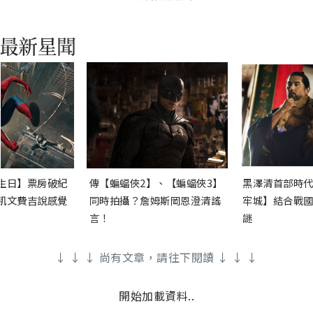
生日】票房破紀
傳【蝙蝠俠2】、【蝙蝠俠3】
黑澤清首部時代
凱文費吉說感覺
同時拍攝？詹姆斯岡恩澄清謠
牢城】結合戰國
言！
謎
↓ ↓ ↓ 尚有文章，請往下閱讀 ↓ ↓ ↓
開始加載資料..