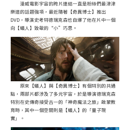
漫威電影宇宙的跨片連結一直是粉絲們最津津
樂道的話題強項，最近隨著【奇異博士】推出
DVD，導演史考特德瑞克森也自爆了他在片中一個
向【蟻人】致敬的“小”巧思。
原來【蟻人】與【奇異博士】有個特別的共通
點，兩部片都涉及了多元宇宙，於是導演德瑞克森
特別在史傳奇接受古一的「神奇魔法之旅」啟蒙教
育時，其中一個空間則是【蟻人】的「量子現
實」。