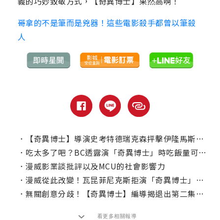
義的巧妙致敬方式，【奇異博士】果然高啊！
哥拿的不是筆而是兇器！這些電影殺手都曾以筆殺
人
．
【奇異博士】導演史考特德瑞克森抨擊伊隆馬斯克對電影「一竅不通」！
．
吃太多了吧？BC透露演「奇異博士」時吃飯量可以養活一個家庭！
．
漫威影業談批評以及MCU的社會影響力
．
漫威從此改變！瓦昆菲尼克斯拒演「奇異博士」的影響
．
無關創意分歧！【奇異博士】編導揭退出第二集原由
看更多相關報導