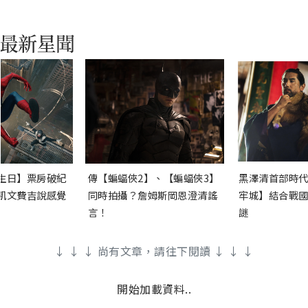
生日】票房破紀
傳【蝙蝠俠2】、【蝙蝠俠3】
黑澤清首部時代
凱文費吉說感覺
同時拍攝？詹姆斯岡恩澄清謠
牢城】結合戰國
言！
謎
↓ ↓ ↓ 尚有文章，請往下閱讀 ↓ ↓ ↓
開始加載資料..