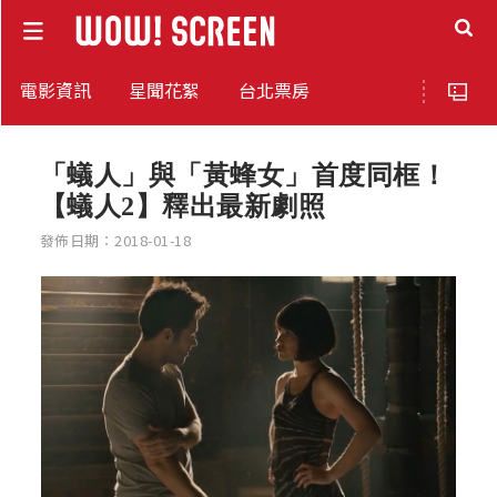
電影資訊
星聞花絮
台北票房
「蟻人」與「黃蜂女」首度同框！
【蟻人2】釋出最新劇照
發佈日期：2018-01-18