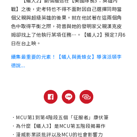
【蟻人2】劇情描述在【美國隊長3：英雄內
戰】之後，史考特也不得不面對因自己選擇同時當
個父親與超級英雄的後果。就在他試著在這兩個角
色中取得平衡之際，荷普與她的發明家父親漢克皮
姆卻找上了他執行某項任務…。【蟻人2】預定7月6
日在台上映。
續集最重要的元素！【蟻人與黃蜂女】導演派頓李
德說...
．
MCU第1到第4階段五個「征服者」康伏筆
．
為什麼【蟻人3】是MCU第五階段揭幕作
．
漫威影業談批評以及MCU的社會影響力