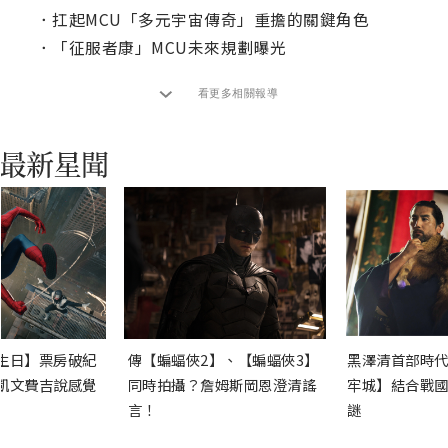
．
扛起MCU「多元宇宙傳奇」重擔的關鍵角色
．
「征服者康」MCU未來規劃曝光
看更多相關報導
生日】票房破紀
傳【蝙蝠俠2】、【蝙蝠俠3】
黑澤清首部時代
凱文費吉說感覺
同時拍攝？詹姆斯岡恩澄清謠
牢城】結合戰國
言！
謎