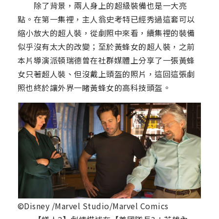
除了背景，兩人身上的超級裝備也是一大亮
點。在第一集裡，主人翁史考特已經秀過這套可以
縮小放大的超人裝，從劇照中來看，續集裡的裝備
似乎沒有太大的改變；至於黃蜂女的超人裝，之前
本片導演派頓瑞德曾在社群媒體上分享了一張黃蜂
女只著超人裝、但沒戴上頭盔的照片，這回這張劇
照也終於讓外界一睹黃蜂女的高科技頭盔。
©Disney /Marvel Studio/Marvel Comics