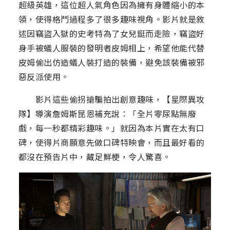
超級英雄，這位超人氣角色因為擁有身體縮小的本
領，使得格鬥過程多了很多趣味視角。影片就是敘
述因竊盜入獄的史考特為了女兒鋌而走險，竊盜好
身手被蟻人服裝的發明者皮姆相上，希望他能代替
皮姆偷出仿造蟻人裝打造的裝備，避免該裝備被邪
惡反派使用。
影片這些偷拐搶騙拍出創意趣味，【星際異攻
隊】導演詹姆斯昆恩補充說：「全片零尿點無廢
戲，每一秒都精彩趣味。」就因為本片實在太有口
碑，使得片商願意先做口碑特映會，而且最好看的
都沒在預告片中，藏足鮮梗，令人驚喜。