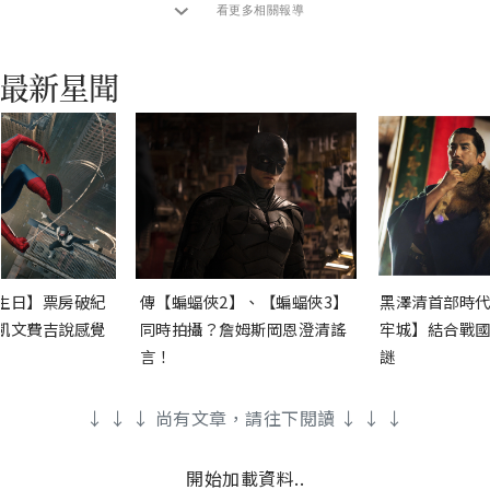
看更多相關報導
生日】票房破紀
傳【蝙蝠俠2】、【蝙蝠俠3】
黑澤清首部時代
凱文費吉說感覺
同時拍攝？詹姆斯岡恩澄清謠
牢城】結合戰國
言！
謎
↓ ↓ ↓ 尚有文章，請往下閱讀 ↓ ↓ ↓
開始加載資料..