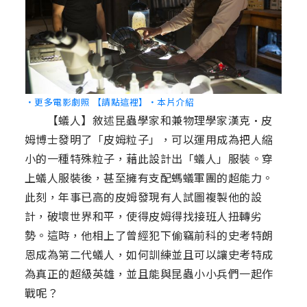
‧更多電影劇照 【請點這裡】
‧本片介紹
【蟻人】敘述昆蟲學家和兼物理學家漢克•皮
姆博士發明了「皮姆粒子」，可以運用成為把人縮
小的一種特殊粒子，藉此設計出「蟻人」服裝。穿
上蟻人服裝後，甚至擁有支配螞蟻軍團的超能力。
此刻，年事已高的皮姆發現有人試圖複製他的設
計，破壞世界和平，使得皮姆得找接班人扭轉劣
勢。這時，他相上了曾經犯下偷竊前科的史考特朗
恩成為第二代蟻人，如何訓練並且可以讓史考特成
為真正的超級英雄，並且能與昆蟲小小兵們一起作
戰呢？