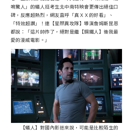
鳴驚人」的蟻人挺考生北中南特映會更傳出絕佳口
碑，反應超熱烈，網友直呼「真ＸＸ的好看」、
「特效超讚」！連【星際異攻隊】導演詹姆斯昆恩
都說：「這片帥炸了，絕對是繼【鋼鐵人】後我最
愛的漫威電影。」
【蟻人】對國內影迷來說，可能是比較陌生的