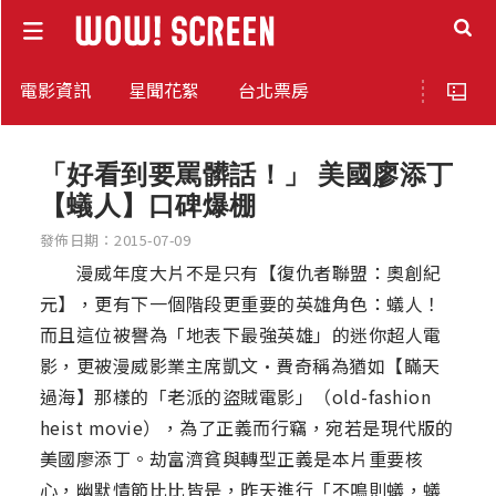
電影資訊
星聞花絮
台北票房
「好看到要罵髒話！」 美國廖添丁
【蟻人】口碑爆棚
發佈日期：2015-07-09
漫威年度大片不是只有【復仇者聯盟：奧創紀
元】，更有下一個階段更重要的英雄角色：蟻人！
而且這位被譽為「地表下最強英雄」的迷你超人電
影，更被漫威影業主席凱文•費奇稱為猶如【瞞天
過海】那樣的「老派的盜賊電影」（old-fashion
heist movie），為了正義而行竊，宛若是現代版的
美國廖添丁。劫富濟貧與轉型正義是本片重要核
心，幽默情節比比皆是，昨天進行「不鳴則蟻，蟻