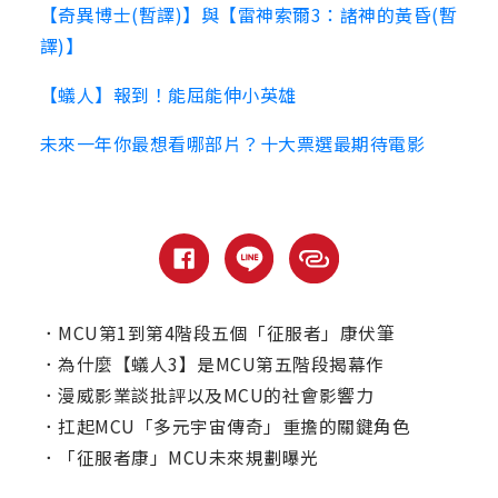
【奇異博士(暫譯)】與【雷神索爾3：諸神的黃昏(暫
譯)】
【蟻人】報到！能屈能伸小英雄
未來一年你最想看哪部片？十大票選最期待電影
．
MCU第1到第4階段五個「征服者」康伏筆
．
為什麼【蟻人3】是MCU第五階段揭幕作
．
漫威影業談批評以及MCU的社會影響力
．
扛起MCU「多元宇宙傳奇」重擔的關鍵角色
．
「征服者康」MCU未來規劃曝光