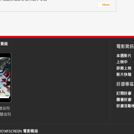
互動版
電影資訊
本週新片
上映中
即將上映
新片快報
好康專區
訂閱好康
購書好康
好康活動
號出刊
0號出刊
OW!SCREEN 電影雜誌