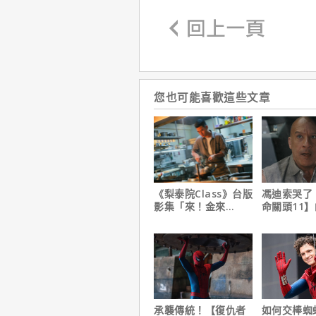
您也可能喜歡這些文章
《梨泰院Class》台版
馮迪索哭了
影集「來！金來
命關頭11
號！」HBO Max熱血
他十年來看
上線
承襲傳統！【復仇者
如何交棒蜘