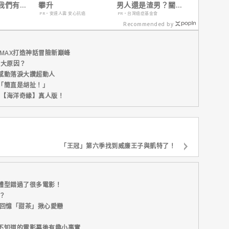
我們有一
攀升
男人還是渣男？關鍵
畫。」
在這
PR・安達人壽 安心抗癌
PR・台灣癌症基金會
Recommended by
MAX打造神話冒險新巔峰
五大原因？
感動落淚大讚超動人
「簡直是胡扯！」
新片【海洋奇緣】真人版！
「王冠」第六季找到威廉王子與凱特了！
體型錯過了很多電影！
？
院回憶「甜茶」揪心愛戀
不知道的電影幕後有趣小事實