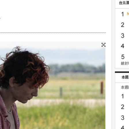
台北
象
統計時
本週
本週