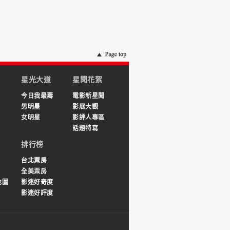
星光大道
星聞花絮
今日我最壽
電影新星聞
男明星
影展大觀
女明星
影評人專區
話題特寫
排行榜
台北票房
全美票房
地圖
影迷好奇度
影迷好評度