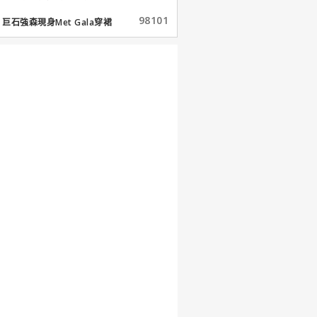
98101
巨石強森現身Met Gala穿裙
子...