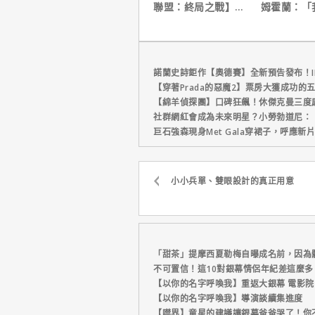
聯盟：終局之戰】導
姆霍蘭：「
演祝賀【蜘蛛人：重
個完整的計
生日】破紀錄！
諾蘭史詩鉅作【奧德賽】全新預告發布！I
【穿著Prada的惡魔2】票房大獲成功的
【綿羊偵探團】口碑狂飆！休傑克曼三度
社群網紅會成為未來明星？小勞勃道尼：
巨石強森現身Met Gala穿裙子，呼應
小小兵單、雙眼設計的真正用意
「甜茶」提摩西夏勒梅自曝成名前，因為
不可置信！這10對銀幕情侶年紀差這麼多
【以你的名字呼喚我】重返大銀幕 電影
【以你的名字呼喚我】導演談續集進度
【噤界】童星的建議讓銀幕爸爸哭了！你