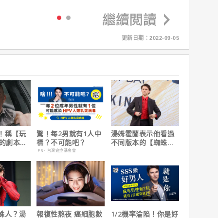
更新日期：2022-09-05
！稱【玩
驚！每2男就有1人中
湯姆霍蘭表示他看過
】的劇本是
標？不可能吧？
不同版本的【蜘蛛
過最佳！
人：重生日】剪輯，
PR・台灣癌症基金會
這版完全不行！
蛛人？湯
報復性熬夜 癌細胞數
1/2機率淪陷！你是好