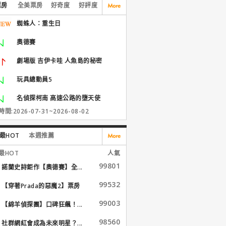
票房
全美票房
好奇度
好評度
蜘蛛人：重生日
奧德賽
劇場版 吉伊卡哇 人魚島的秘密
玩具總動員5
名偵探柯南 高速公路的墮天使
間:2026-07-31~2026-08-02
最HOT
本週推薦
最HOT
人氣
99801
諾蘭史詩鉅作【奧德賽】全...
99532
【穿著Prada的惡魔2】票房
大...
99003
【綿羊偵探團】口碑狂飆！...
98560
社群網紅會成為未來明星？...