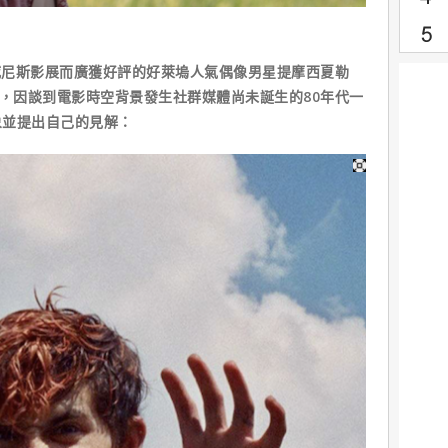
】參加威尼斯影展而廣獲好評的好萊塢人氣偶像男星提摩西夏勒
問時，因談到電影時空背景發生社群媒體尚未誕生的80年代一
象並提出自己的見解：