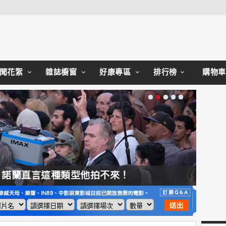
Close
聞花絮
雜誌櫥窗
好康專區
排行榜
購物車
，諾蘭直言這種類型他拍不來！