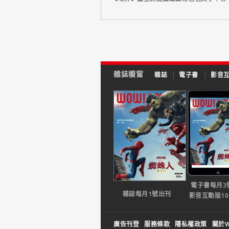
雜誌櫥窗
雜誌
|
電子書
|
影音
電子書每月3
雜誌每月1號出刊
影音互動版1
廣告刊登
服務條款
隱私權政策
關於W