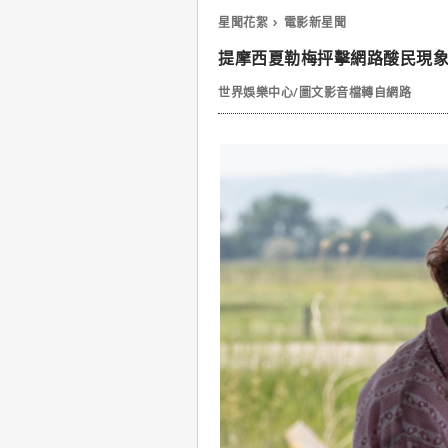
星聞花絮
電影新星聞
提摩西夏勒梅抨擊網路酸民現
世界娛樂中心/圖文影音檔轉自網路