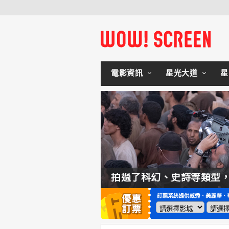
電影資訊
星光大道
星
如何交棒蜘蛛人？湯姆霍蘭：「我們有一個完整的計畫。」
拍過了科幻、史詩等類型