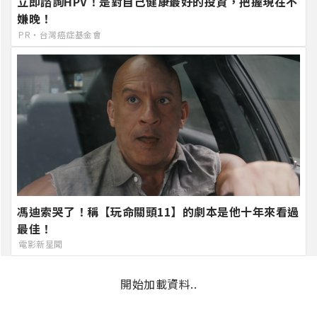
立即諮詢HPV！是對自己健康最好的投資，把握現在不
嫌晚！
PR・台灣癌症基金會
馮迪索哭了！稱【玩命關頭11】的劇本是他十年來看過
最佳！
電影新星聞
開始加載資料..