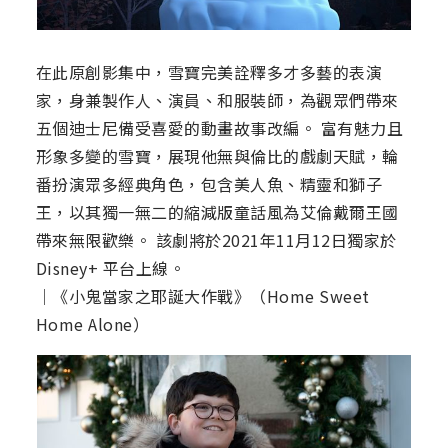
在此原創影集中，雪寶完美詮釋多才多藝的表演
家，身兼製作人、演員、和服裝師，為觀眾們帶來
五個迪士尼備受喜愛的動畫故事改編。 富有魅力且
形象多變的雪寶，展現他無與倫比的戲劇天賦，輪
番扮演眾多經典角色，包含美人魚、精靈和獅子
王，以其獨一無二的縮減版童話風為艾倫戴爾王國
帶來無限歡樂。 該劇將於2021年11月12日獨家於
Disney+ 平台上線。
│《小鬼當家之耶誕大作戰》（Home Sweet
Home Alone）