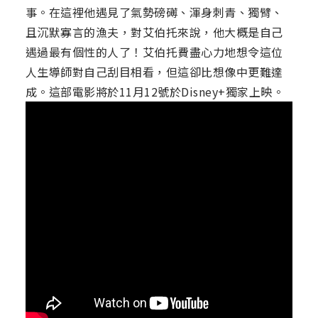
事。在這裡他遇見了氣勢磅礡、渾身刺青、獨臂、
且沉默寡言的漁夫，對艾伯托來說，他大概是自己
遇過最有個性的人了！艾伯托費盡心力地想令這位
人生導師對自己刮目相看，但這卻比想像中更難達
成。這部電影將於11月12號於Disney+獨家上映。