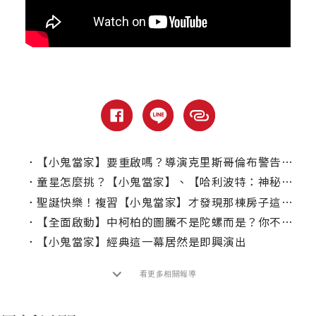
．
【小鬼當家】要重啟嗎？導演克里斯哥倫布警告會是「巨大的錯誤」！
．
童星怎麼挑？【小鬼當家】、【哈利波特：神秘的魔法石】導演經驗談
．
聖誕快樂！複習【小鬼當家】才發現那棟房子這麼貴！
．
【全面啟動】中柯柏的圖騰不是陀螺而是？你不知道的電影有趣小細節
．
【小鬼當家】經典這一幕居然是即興演出
看更多相關報導