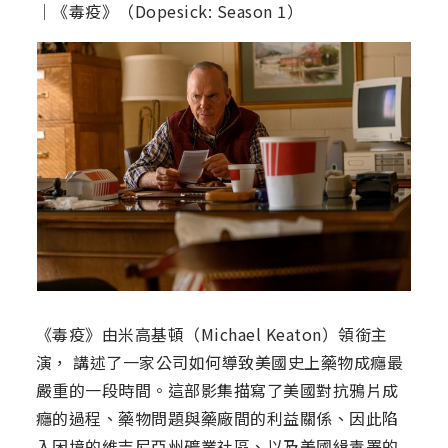
│《毒疫》（Dopesick: Season 1）
《毒疫》由米高基頓（Michael Keaton）領銜主
演， 講述了一家公司如何導致美國史上藥物成癮最
嚴重的一段時間。這部影集描寫了美國對抗鴉片成
癮的過程、藥物問題與藥廠間的利益關係、因此陷
入困境的維吉尼亞州礦業社區、以及美國緝毒署的