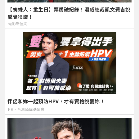
【蜘蛛人：重生日】票房破紀錄！漫威總裁凱文費吉說
感覺很讚！
電影新星聞
伴侶和妳一起預防HPV，才有資格說愛妳！
PR・台灣癌症基金會