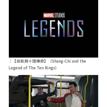
│【尚氣與十環傳奇】（Shang-Chi and the
Legend of The Ten Rings）