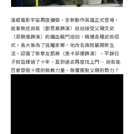
漫威電影宇宙再度擴張，全新動作英雄正式登場，
故事敘述尚氣（劉思慕飾演）自幼接受父親文武
（梁朝偉飾演）的鐵血戰鬥培訓，精通各種武術招
式。長大後為了逃離家鄉，他改名換姓展開新生
活，認識了新摯友凱蒂（奧卡菲娜飾演），平靜日
子就這樣過了十年，直到過去再度找上門… 尚氣能
否會發掘十環的無敵力量，無懼擺脫父親的勢力？