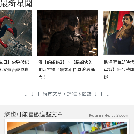
生日】票房破紀
傳【蝙蝠俠2】、【蝙蝠俠3】
黑澤清首部時代
凱文費吉說感覺
同時拍攝？詹姆斯岡恩澄清謠
牢城】結合戰國
言！
謎
↓ ↓ ↓ 尚有文章，請往下閱讀 ↓ ↓ ↓
您也可能喜歡這些文章
Recommended by