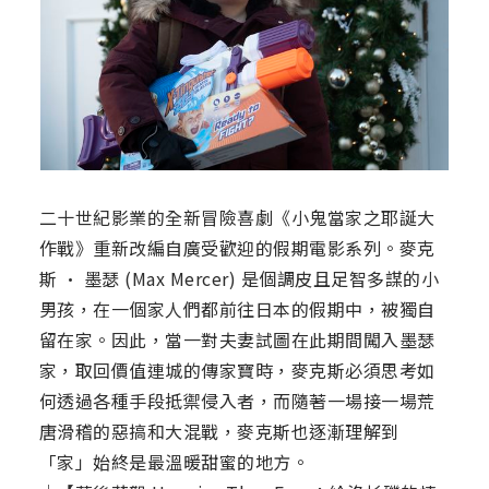
二十世紀影業的全新冒險喜劇《小鬼當家之耶誕大
作戰》重新改編自廣受歡迎的假期電影系列。麥克
斯 · 墨瑟 (Max Mercer) 是個調皮且足智多謀的小
男孩，在一個家人們都前往日本的假期中，被獨自
留在家。因此，當一對夫妻試圖在此期間闖入墨瑟
家，取回價值連城的傳家寶時，麥克斯必須思考如
何透過各種手段抵禦侵入者，而隨著一場接一場荒
唐滑稽的惡搞和大混戰，麥克斯也逐漸理解到
「家」始終是最溫暖甜蜜的地方。