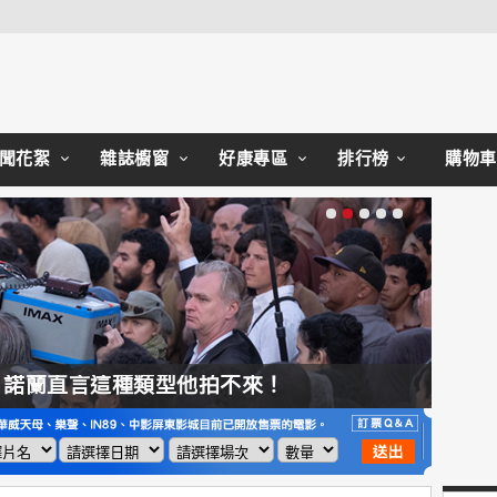
Close
聞花絮
雜誌櫥窗
好康專區
排行榜
購物車
蘭直言這種類型他拍不來！