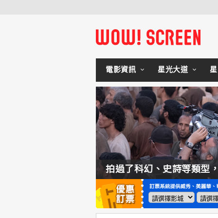
電影資訊
星光大道
星
如何交棒蜘蛛人？湯姆霍蘭：「我們有一個完整的計畫。」
拍過了科幻、史詩等類型，諾