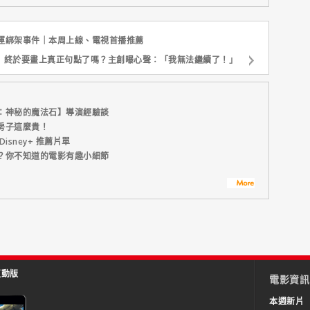
運綁架事件｜本周上線、電視首播推薦
」終於要畫上真正句點了嗎？主創曝心聲：「我無法繼續了！」
：神秘的魔法石】導演經驗談
房子這麼貴！
sney+ 推薦片單
？你不知道的電影有趣小細節
互動版
電影資訊
本週新片