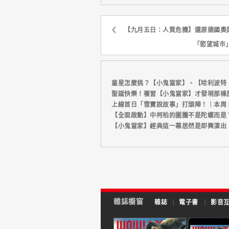
【九月五日：人質危機】還原德國奧
「慾望城市
童星怎麼挑？【小鬼當家】、【哈利波特
聖誕快樂！複習【小鬼當家】才發現那棟
上線首日「雪寶說故事」打頭陣！｜本周 Di
【全面啟動】中柯柏的圖騰不是陀螺而是
【小鬼當家】經典這一幕居然是即興演出
雜誌櫥窗
雜誌
|
電子書
|
影音