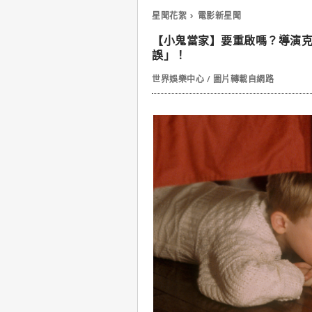
星聞花絮
電影新星聞
【小鬼當家】要重啟嗎？導演
誤」！
世界娛樂中心 / 圖片轉載自網路