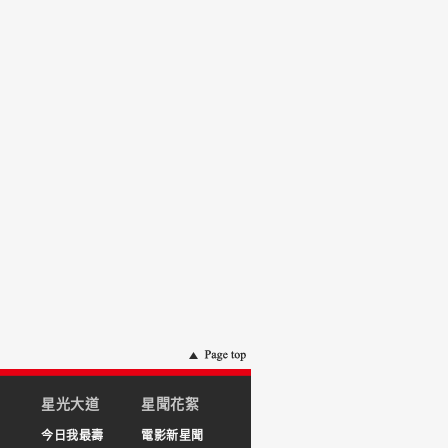
星光大道
星聞花絮
今日我最壽
電影新星聞