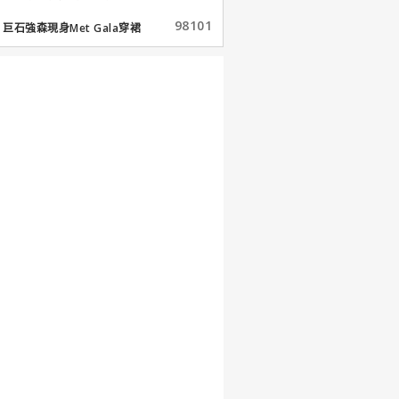
98101
巨石強森現身Met Gala穿裙
子...