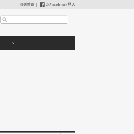
回到首頁
|
以Facebook登入
【奧德賽】配角也精采，扮演女巫瑟西的心情？珊曼莎莫頓：「感覺就像重生」