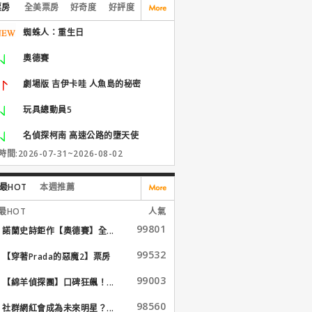
票房
全美票房
好奇度
好評度
蜘蛛人：重生日
奧德賽
劇場版 吉伊卡哇 人魚島的秘密
玩具總動員5
名偵探柯南 高速公路的墮天使
間:2026-07-31~2026-08-02
最HOT
本週推薦
最HOT
人氣
99801
諾蘭史詩鉅作【奧德賽】全...
99532
【穿著Prada的惡魔2】票房
大...
99003
【綿羊偵探團】口碑狂飆！...
98560
社群網紅會成為未來明星？...