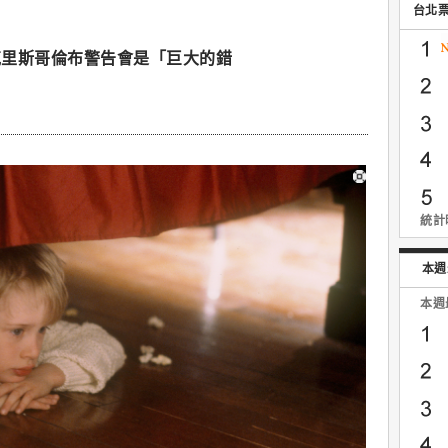
台北
克里斯哥倫布警告會是「巨大的錯
統計時
本週
本週