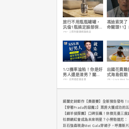
旅行不用瓶瓶罐罐，
馮迪索哭了
汎倫1瓶搞定臉部保
命關頭11
養！
他十年來看
PR・三得利健康網路商店
1/2機率淪陷！你是好
出國花費難
男人還是渣男？關鍵
式海島假期
在這
定食宿玩樂
PR・台灣癌症基金會
PR・Club Med T
省心！
諾蘭史詩鉅作【奧德賽】全新預告發布！I
【穿著Prada的惡魔2】票房大獲成功的
【綿羊偵探團】口碑狂飆！休傑克曼三度
社群網紅會成為未來明星？小勞勃道尼：
巨石強森現身Met Gala穿裙子，呼應