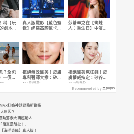
！稱【玩
真人版電影【藍色監
莎蒂辛克在【蜘蛛
】的劇本是
獄】網羅高顏值卡司
人：重生日】中演的
過最佳！
陣容
角色，如何為MCU埋
下伏筆？
抓？全包
拒絕無效醫美！皮膚
拒絕醫美冤枉錢！皮
，一價搞
專科醫師大推：矽谷
膚權威指定：矽谷電
，省錢更
電波 X 讓肌膚由內而
波 X 由內而外養出逆
aiwan
PR・矽谷電波X
PR・矽谷電波X
外更強韌
齡好膚質
Recommended by
MAX打造神話冒險新巔峰
五大原因？
感動落淚大讚超動人
「簡直是胡扯！」
新片【海洋奇緣】真人版！