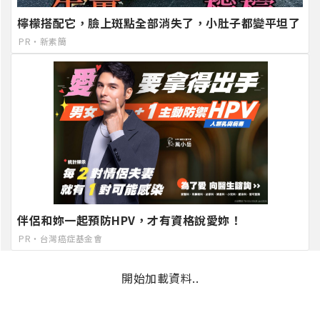
檸檬搭配它，臉上斑點全部消失了，小肚子都變平坦了
PR・新素簡
伴侶和妳一起預防HPV，才有資格說愛妳！
PR・台灣癌症基金會
開始加載資料..