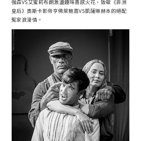
強森VS艾蜜莉布朗激盪趣味喜感火花，致敬《非洲
皇后》奧斯卡影帝亨佛萊鮑嘉VS凱薩琳赫本的絕配
冤家浪漫情。