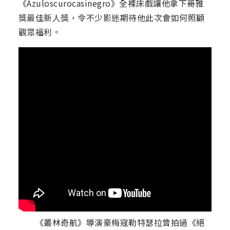
《Azuloscurocasinegro》全裸床戲讓他拿下哥雅
獎最佳新人獎，令不少影迷期待他此次會如何照顧
觀眾福利。
《叢林奇航》導演豪梅寇勒特瑟拉曾拍過《絕