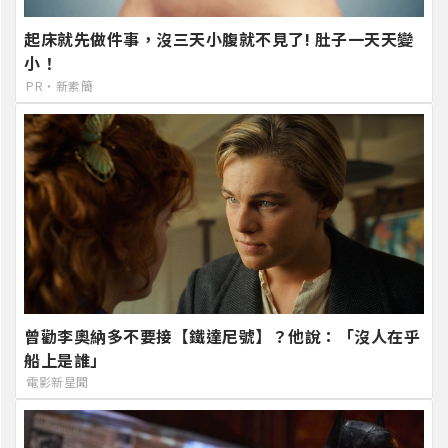
起床就先做件事，沒三天小腹就不見了! 肚子一天天變
小！
PR・新素簡
曾勸李奧納多不要接【鐵達尼號】？他說：「沒人在乎
船上是誰」
電影新星聞