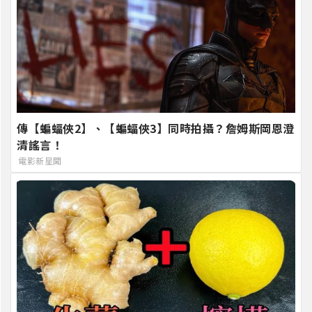
傳【蝙蝠俠2】、【蝙蝠俠3】同時拍攝？詹姆斯岡恩澄
清謠言！
電影新星聞