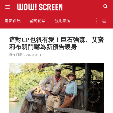
電影資訊
星聞花絮
台北票房
這對CP也很有愛！巨石強森、艾蜜
莉布朗鬥嘴為新預告暖身
發佈日期：2020-03-10