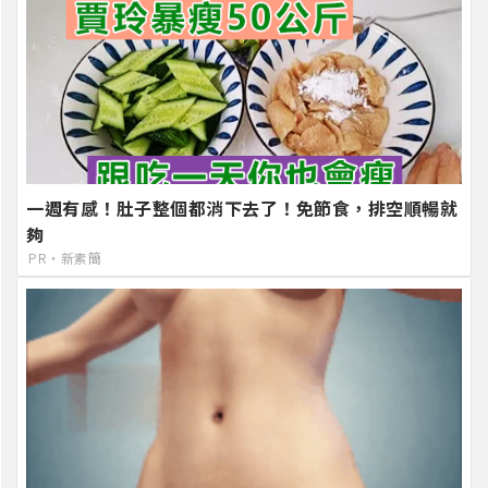
一週有感！肚子整個都消下去了！免節食，排空順暢就
夠
PR・新素簡