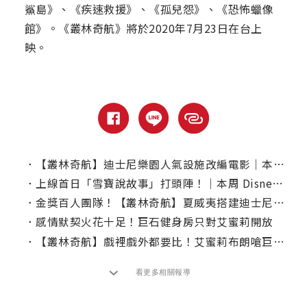
鯊島》、《疾速救援》、《孤兒怨》、《恐怖蠟像
館》。《叢林奇航》將於2020年7月23日在台上
映。
．
【叢林奇航】迪士尼樂園人氣設施改編電影｜本周電視首播推薦
．
上線首日「雪寶說故事」打頭陣！｜本周 Disney+ 推薦片單
．
金獎百人團隊！【叢林奇航】夏威夷搭建迪士尼史上最大場景之一
．
感情默契火花十足！巨石健身房只對艾蜜莉開放
．
【叢林奇航】戲裡戲外都要比！艾蜜莉布朗嗆巨石「健身該加把勁了」
看更多相關報導