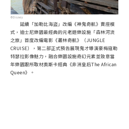
©Disney
延續「加勒比海盜」改編《神鬼奇航》賣座模
式，迪士尼樂園最經典的元老遊樂設施「森林河流
之旅」首度改編電影《叢林奇航》（JUNGLE
CRUISE），第二部正式預告展現鬼才導演豪梅寇勒
特瑟拉影像魅力，融合樂園設施奇幻元素並致意當
年樂園跟所取材奧斯卡經典《非洲皇后The African
Queen》。