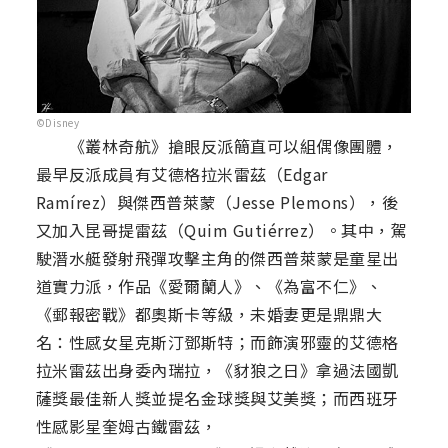
©Disney
《叢林奇航》搶眼反派簡直可以組偶像團體，
最早反派成員有艾德格拉米雷茲（Edgar
Ramírez）與傑西普萊蒙（Jesse Plemons），後
又加入昆哥提雷茲（Quim Gutiérrez）。其中，駕
駛潛水艇發射飛彈攻擊主角的傑西普萊蒙是童星出
道實力派，作品《愛爾蘭人》、《為富不仁》、
《郵報密戰》都奧斯卡等級，未婚妻更是鼎鼎大
名：性感女星克斯汀鄧斯特；而飾演邪靈的艾德格
拉米雷茲出身委內瑞拉，《豺狼之日》拿過法國凱
薩獎最佳新人獎並提名金球獎與艾美獎；而西班牙
性感影星奎姆古鐵雷茲，