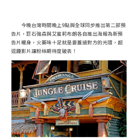
今晚台灣時間晚上9點與全球同步推出第二部預
告片，巨石強森與艾蜜莉布朗各自推出海報為新預
告片暖身，火藥味十足就是要蓋過對方的光環，超
逗趣影片讓粉絲期待度破表！