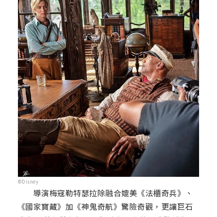
©Disney
導演梅寇勒特瑟拉除融合媲美《法櫃奇兵》、
《國家寶藏》加《神鬼奇航》驚險奇觀，更讓巨石