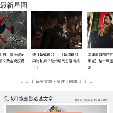
生日】票房破紀
傳【蝙蝠俠2】、【蝙蝠俠3】
黑澤清首部時代
凱文費吉說感覺
同時拍攝？詹姆斯岡恩澄清謠
牢城】結合戰國
言！
謎
↓ ↓ ↓ 尚有文章，請往下閱讀 ↓ ↓ ↓
您也可能喜歡這些文章
Recommended by