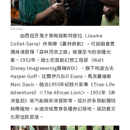
©Disney
由西班牙鬼才豪梅寇勒特瑟拉（Jaume
Collet-Serra）所執導《叢林奇航》，可說融會貫
通淋漓發揮「森林河流之旅」營運至今的各種元
素。1952年，迪士尼首創幻想工程部（Walt
Disney Imagineering簡稱WDI），旗下哈波古夫
Harper Goff、比爾伊凡Bill Evans、馬克戴維斯
Marc Davis，融合1955年紀錄片影集《True-Life
Adventure》＜The African Lion＞、1951年《非
洲皇后》蒸汽船與非洲冒險等，設計許多原創獨特
熱帶植物，水道流域貫穿各種奇幻領地，探訪異文
化原住民部落。