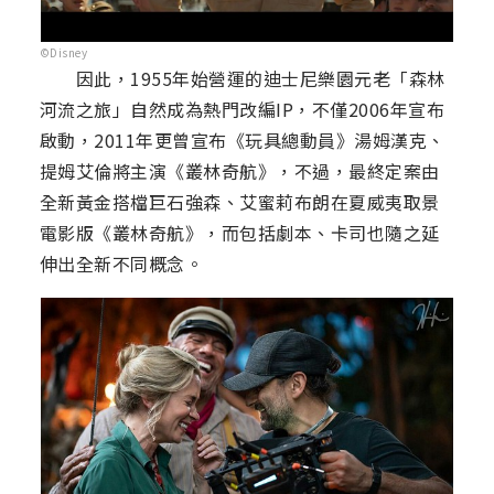
©Disney
因此，1955年始營運的迪士尼樂園元老「森林
河流之旅」自然成為熱門改編IP，不僅2006年宣布
啟動，2011年更曾宣布《玩具總動員》湯姆漢克、
提姆艾倫將主演《叢林奇航》，不過，最終定案由
全新黃金搭檔巨石強森、艾蜜莉布朗在夏威夷取景
電影版《叢林奇航》，而包括劇本、卡司也隨之延
伸出全新不同概念。